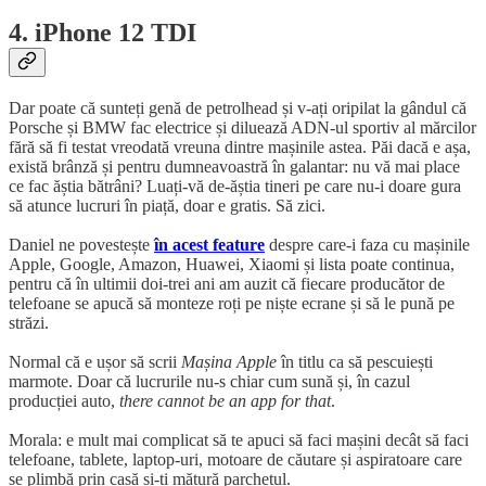
4. iPhone 12 TDI
Dar poate că sunteți genă de petrolhead și v-ați oripilat la gândul că
Porsche și BMW fac electrice și diluează ADN-ul sportiv al mărcilor
fără să fi testat vreodată vreuna dintre mașinile astea. Păi dacă e așa,
există brânză și pentru dumneavoastră în galantar: nu vă mai place
ce fac ăștia bătrâni? Luați-vă de-ăștia tineri pe care nu-i doare gura
să atunce lucruri în piață, doar e gratis. Să zici.
Daniel ne povestește
în acest feature
despre care-i faza cu mașinile
Apple, Google, Amazon, Huawei, Xiaomi și lista poate continua,
pentru că în ultimii doi-trei ani am auzit că fiecare producător de
telefoane se apucă să monteze roți pe niște ecrane și să le pună pe
străzi.
Normal că e ușor să scrii
Mașina Apple
în titlu ca să pescuiești
marmote. Doar că lucrurile nu-s chiar cum sună și, în cazul
producției auto,
there cannot be an app for that
.
Morala: e mult mai complicat să te apuci să faci mașini decât să faci
telefoane, tablete, laptop-uri, motoare de căutare și aspiratoare care
se plimbă prin casă și-ți mătură parchetul.