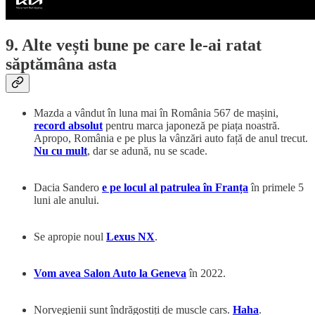
9. Alte vești bune pe care le-ai ratat
săptămâna asta
Mazda a vândut în luna mai în România 567 de mașini,
record absolut
pentru marca japoneză pe piața noastră.
Apropo, România e pe plus la vânzări auto față de anul trecut.
Nu cu mult
, dar se adună, nu se scade.
Dacia Sandero
e pe locul al patrulea în Franța
în primele 5
luni ale anului.
Se apropie noul
Lexus NX
.
Vom avea Salon Auto la Geneva
în 2022.
Norvegienii sunt îndrăgostiți de muscle cars.
Haha
.