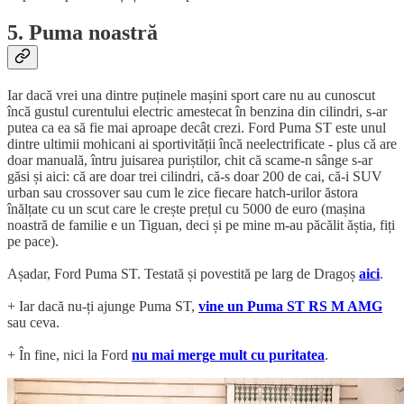
5. Puma noastră
Iar dacă vrei una dintre puținele mașini sport care nu au cunoscut
încă gustul curentului electric amestecat în benzina din cilindri, s-ar
putea ca ea să fie mai aproape decât crezi. Ford Puma ST este unul
dintre ultimii mohicani ai sportivității încă neelectrificate - plus că are
doar manuală, întru juisarea puriștilor, chit că scame-n sânge s-ar
găsi și aici: că are doar trei cilindri, că-s doar 200 de cai, că-i SUV
urban sau crossover sau cum le zice fiecare hatch-urilor ăstora
înălțate cu un scut care le crește prețul cu 5000 de euro (mașina
noastră de familie e un Tiguan, deci și pe mine m-au păcălit ăștia, fiți
pe pace).
Așadar, Ford Puma ST. Testată și povestită pe larg de Dragoș
aici
.
+ Iar dacă nu-ți ajunge Puma ST,
vine un Puma ST RS M AMG
sau ceva.
+ În fine, nici la Ford
nu mai merge mult cu puritatea
.