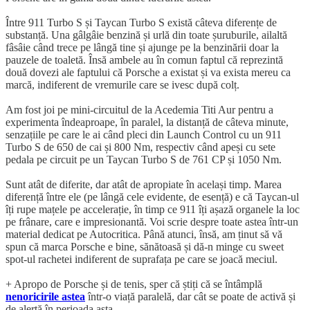
Între 911 Turbo S și Taycan Turbo S există câteva diferențe de
substanță. Una gâlgâie benzină și urlă din toate șuruburile, ailaltă
fâsâie când trece pe lângă tine și ajunge pe la benzinării doar la
pauzele de toaletă. Însă ambele au în comun faptul că reprezintă
două dovezi ale faptului că Porsche a existat și va exista mereu ca
marcă, indiferent de vremurile care se ivesc după colț.
Am fost joi pe mini-circuitul de la Acedemia Titi Aur pentru a
experimenta îndeaproape, în paralel, la distanță de câteva minute,
senzațiile pe care le ai când pleci din Launch Control cu un 911
Turbo S de 650 de cai și 800 Nm, respectiv când apeși cu sete
pedala pe circuit pe un Taycan Turbo S de 761 CP și 1050 Nm.
Sunt atât de diferite, dar atât de apropiate în același timp. Marea
diferență între ele (pe lângă cele evidente, de esență) e că Taycan-ul
îți rupe mațele pe accelerație, în timp ce 911 îți așază organele la loc
pe frânare, care e impresionantă. Voi scrie despre toate astea într-un
material dedicat pe Autocritica. Până atunci, însă, am ținut să vă
spun că marca Porsche e bine, sănătoasă și dă-n minge cu sweet
spot-ul rachetei indiferent de suprafața pe care se joacă meciul.
+ Apropo de Porsche și de tenis, sper că știți că se întâmplă
nenoricirile astea
într-o viață paralelă, dar cât se poate de activă și
de alertă în perioada asta.