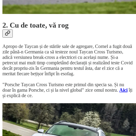
2. Cu de toate, vă rog
Apropo de Taycan și de stările sale de agregare, Cornel a fugit două
zile până-n Germania ca să testeze noul Taycan Cross Turismo,
adică versiunea break-cross a electricei cu același nume. Și-a
petrecut mai mult timp completând declarații și realizând teste Covid
decât propriu-zis în Germania pentru testul ăsta, dar el zice că a
meritat fiecare bețișor înfipt în esofag.
"Porsche Taycan Cross Turismo este primul din specia sa. Și nu
doar în gama Porsche, ci și la nivel global" zice omul nostru.
Aici
îți
și explică de ce.