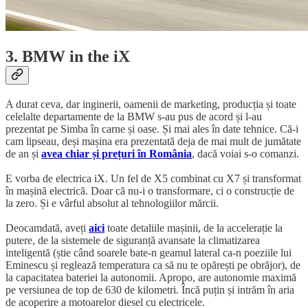
3. BMW in the iX
A durat ceva, dar inginerii, oamenii de marketing, producția și toate
celelalte departamente de la BMW s-au pus de acord și l-au
prezentat pe Simba în carne și oase. Și mai ales în date tehnice. Că-i
cam lipseau, deși mașina era prezentată deja de mai mult de jumătate
de an și
avea chiar și prețuri în România
, dacă voiai s-o comanzi.
E vorba de electrica iX. Un fel de X5 combinat cu X7 și transformat
în mașină electrică. Doar că nu-i o transformare, ci o construcție de
la zero. Și e vârful absolut al tehnologiilor mărcii.
Deocamdată, aveți
aici
toate detaliile mașinii, de la accelerație la
putere, de la sistemele de siguranță avansate la climatizarea
inteligentă (știe când soarele bate-n geamul lateral ca-n poeziile lui
Eminescu și reglează temperatura ca să nu te opărești pe obrăjor), de
la capacitatea bateriei la autonomii. Apropo, are autonomie maximă
pe versiunea de top de 630 de kilometri. Încă puțin și intrăm în aria
de acoperire a motoarelor diesel cu electricele.