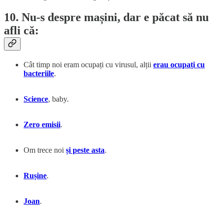
10. Nu-s despre mașini, dar e păcat să nu
afli că:
Cât timp noi eram ocupați cu virusul, alții
erau ocupați cu
bacteriile
.
Science
, baby.
Zero emisii
.
Om trece noi
și peste asta
.
Rușine
.
Joan
.