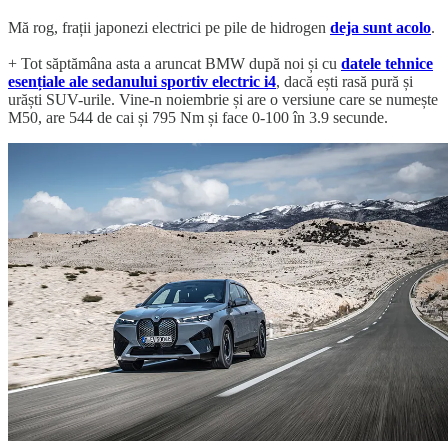
Mă rog, frații japonezi electrici pe pile de hidrogen
deja sunt acolo
.
+ Tot săptămâna asta a aruncat BMW după noi și cu
datele tehnice
esențiale ale sedanului sportiv electric i4
, dacă ești rasă pură și
urăști SUV-urile. Vine-n noiembrie și are o versiune care se numește
M50, are 544 de cai și 795 Nm și face 0-100 în 3.9 secunde.