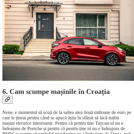
6. Cam scumpe mașinile în Croația
Nene, e momentul să scoți de la saltea alea două milioane de euro pe
care le țineai pentru când se apucă ăștia în sfârșit să facă naibii
mașini electrice interesante. Pentru că pentru tine Taycan-ul nu e
îndeajuns de Porsche și pentru că pentru tine i4 nu e îndeajuns de
BMW și pentru că probabil nici Spring nu-i îndeajuns de Dacia, poți