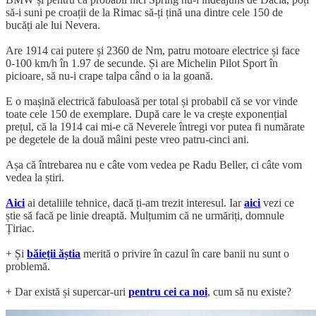
să-i suni pe croații de la Rimac să-ți țină una dintre cele 150 de
bucăți ale lui Nevera.
Are 1914 cai putere și 2360 de Nm, patru motoare electrice și face
0-100 km/h în 1.97 de secunde. Și are Michelin Pilot Sport în
picioare, să nu-i crape talpa când o ia la goană.
E o mașină electrică fabuloasă per total și probabil că se vor vinde
toate cele 150 de exemplare. După care le va crește exponențial
prețul, că la 1914 cai mi-e că Neverele întregi vor putea fi numărate
pe degetele de la două mâini peste vreo patru-cinci ani.
Așa că întrebarea nu e câte vom vedea pe Radu Beller, ci câte vom
vedea la știri.
Aici
ai detaliile tehnice, dacă ți-am trezit interesul. Iar
aici
vezi ce
știe să facă pe linie dreaptă. Mulțumim că ne urmăriți, domnule
Țiriac.
+ Și
băieții ăștia
merită o privire în cazul în care banii nu sunt o
problemă.
+ Dar există și supercar-uri
pentru cei ca noi
, cum să nu existe?