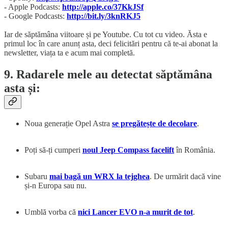
- Apple Podcasts:
http://apple.co/37KkJSf
- Google Podcasts:
http://bit.ly/3knRKJ5
Iar de săptămâna viitoare și pe Youtube. Cu tot cu video. Ăsta e
primul loc în care anunț asta, deci felicitări pentru că te-ai abonat la
newsletter, viața ta e acum mai completă.
9. Radarele mele au detectat săptămâna
asta și:
Noua generație Opel Astra
se pregătește de decolare
.
Poți să-ți cumperi
noul Jeep Compass facelift
în România.
Subaru
mai bagă un WRX la tejghea
. De urmărit dacă vine
și-n Europa sau nu.
Umblă vorba că
nici Lancer EVO n-a murit de tot
.