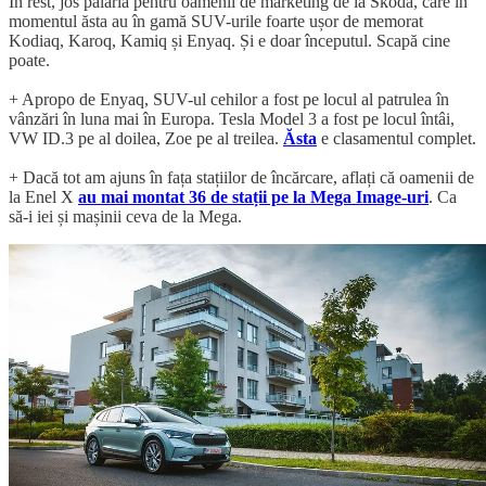
În rest, jos pălăria pentru oamenii de marketing de la Skoda, care în
momentul ăsta au în gamă SUV-urile foarte ușor de memorat
Kodiaq, Karoq, Kamiq și Enyaq. Și e doar începutul. Scapă cine
poate.
+ Apropo de Enyaq, SUV-ul cehilor a fost pe locul al patrulea în
vânzări în luna mai în Europa. Tesla Model 3 a fost pe locul întâi,
VW ID.3 pe al doilea, Zoe pe al treilea.
Ăsta
e clasamentul complet.
+ Dacă tot am ajuns în fața stațiilor de încărcare, aflați că oamenii de
la Enel X
au mai montat 36 de stații pe la Mega Image-uri
. Ca
să-i iei și mașinii ceva de la Mega.