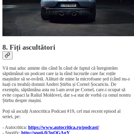
8. Fiți ascultători
Vă mai aduc aminte din când în când de faptul că înregistrăm
săptămânal un podcast care ia la rând lucrurile care fac roțile
mașinilor să se-nvârtă. Alături de mine la microfoane șed (când nu-s
luați cu treabă) domnii Andrei Știrbu și Cornel Șocariciu. De
exemplu, săptămâna asta nu l-am avut pe Cornel, care-i ocupat să
evite copaci la Raliul Moldovei, dar s-a stat de vorbă cu omul nostru
Știrbu despre mașini.
Poți să asculți Autocritica Podcast #19, cel mai recent episod al
seriei, pe:
- Autocritica:
https://www.autocritica.ro/podcast/
- Spotify:
http://spoti.fi/3pQGAgY