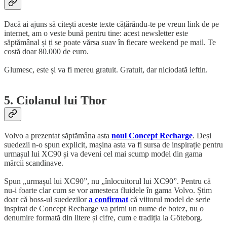
Dacă ai ajuns să citești aceste texte cățărându-te pe vreun link de pe
internet, am o veste bună pentru tine: acest newsletter este
săptămânal și ți se poate vărsa suav în fiecare weekend pe mail. Te
costă doar 80.000 de euro.
Glumesc, este și va fi mereu gratuit. Gratuit, dar niciodată ieftin.
5. Ciolanul lui Thor
Volvo a prezentat săptămâna asta
noul Concept Recharge
. Deși
suedezii n-o spun explicit, mașina asta va fi sursa de inspirație pentru
urmașul lui XC90 și va deveni cel mai scump model din gama
mărcii scandinave.
Spun „urmașul lui XC90”, nu „înlocuitorul lui XC90”. Pentru că
nu-i foarte clar cum se vor amesteca fluidele în gama Volvo. Știm
doar că boss-ul suedezilor
a confirmat
că viitorul model de serie
inspirat de Concept Recharge va primi un nume de botez, nu o
denumire formată din litere și cifre, cum e tradiția la Göteborg.