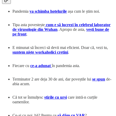
Pandemia
va schimba hotelurile
așa cum le știm noi.
Tipa asta povestește
cum e să lucrezi în celebrul laborator
de virusologie din Wuhan
. Apropo de asta,
vești bune de
pe front
.
E minunat să încerci să devii mai eficient. Doar că, vezi tu,
suntem niște workaholici cretini
.
Fiecare cu
ce-a adunat
în pandemia asta.
Terminator 2 are deja 30 de ani, dar poveștile lui
se spun
de-
abia acum.
Că tot se înmulțesc
știrile cu urși
care intră-n curțile
oamenilor.
Ce-ai cu noi, bă? Pentru ce
să dăm cu VAR
?