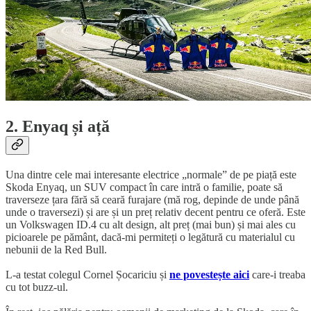
2. Enyaq și ață
Una dintre cele mai interesante electrice „normale” de pe piață este
Skoda Enyaq, un SUV compact în care intră o familie, poate să
traverseze țara fără să ceară furajare (mă rog, depinde de unde până
unde o traversezi) și are și un preț relativ decent pentru ce oferă. Este
un Volkswagen ID.4 cu alt design, alt preț (mai bun) și mai ales cu
picioarele pe pământ, dacă-mi permiteți o legătură cu materialul cu
nebunii de la Red Bull.
L-a testat colegul Cornel Șocariciu și
ne povestește aici
care-i treaba
cu tot buzz-ul.