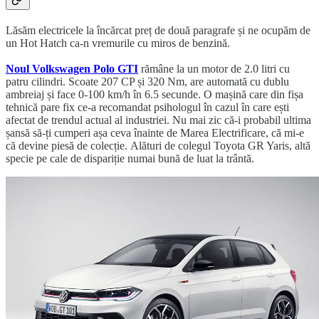
Lăsăm electricele la încărcat preț de două paragrafe și ne ocupăm de
un Hot Hatch ca-n vremurile cu miros de benzină.
Noul Volkswagen Polo GTI
rămâne la un motor de 2.0 litri cu
patru cilindri. Scoate 207 CP și 320 Nm, are automată cu dublu
ambreiaj și face 0-100 km/h în 6.5 secunde. O mașină care din fișa
tehnică pare fix ce-a recomandat psihologul în cazul în care ești
afectat de trendul actual al industriei. Nu mai zic că-i probabil ultima
șansă să-ți cumperi așa ceva înainte de Marea Electrificare, că mi-e
că devine piesă de colecție. Alături de colegul Toyota GR Yaris, altă
specie pe cale de dispariție numai bună de luat la trântă.