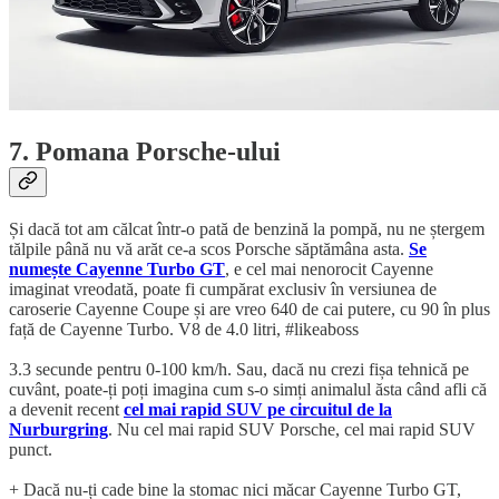
7. Pomana Porsche-ului
Și dacă tot am călcat într-o pată de benzină la pompă, nu ne ștergem
tălpile până nu vă arăt ce-a scos Porsche săptămâna asta.
Se
numește Cayenne Turbo GT
, e cel mai nenorocit Cayenne
imaginat vreodată, poate fi cumpărat exclusiv în versiunea de
caroserie Cayenne Coupe și are vreo 640 de cai putere, cu 90 în plus
față de Cayenne Turbo. V8 de 4.0 litri, #likeaboss
3.3 secunde pentru 0-100 km/h. Sau, dacă nu crezi fișa tehnică pe
cuvânt, poate-ți poți imagina cum s-o simți animalul ăsta când afli că
a devenit recent
cel mai rapid SUV pe circuitul de la
Nurburgring
. Nu cel mai rapid SUV Porsche, cel mai rapid SUV
punct.
+ Dacă nu-ți cade bine la stomac nici măcar Cayenne Turbo GT,