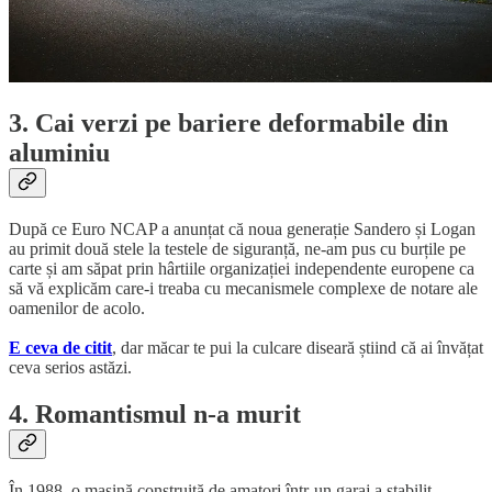
3. Cai verzi pe bariere deformabile din
aluminiu
După ce Euro NCAP a anunțat că noua generație Sandero și Logan
au primit două stele la testele de siguranță, ne-am pus cu burțile pe
carte și am săpat prin hârtiile organizației independente europene ca
să vă explicăm care-i treaba cu mecanismele complexe de notare ale
oamenilor de acolo.
E ceva de citit
, dar măcar te pui la culcare diseară știind că ai învățat
ceva serios astăzi.
4. Romantismul n-a murit
În 1988, o mașină construită de amatori într-un garaj a stabilit