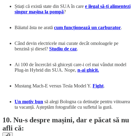
Știați că există state din SUA în care
e ilegal să-ți alimentezi
singur mașina la pompă
?
Băiatul ăsta ne arată
cum funcționează un carburator
.
Când devin electricele mai curate decât omoloagele pe
benzină și diesel?
Studiu de caz
.
Ai 100 de încercări să ghicești care-i cel mai vândut model
Plug-in Hybrid din SUA. Nope,
n-ai ghicit.
Mustang Mach-E versus Tesla Model Y.
Fight
.
Un motiv bun
să alegi Bologna ca detinație pentru viitoarea
ta vacanță. Așteptăm fotografiile cu sufletul la gură.
10. Nu-s despre mașini, dar e păcat să nu
afli că: