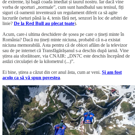
de extreme, își bagă coada imediat și taurul nostru. Iar dacă vine
vorba de sporturi „normale”, cum sunt handbalul sau tenisul, fiți
siguri că oamenii inventează un regulament diferit ca să agite
lucrurile (seturi până la 4, tenis fără neț, senzori în loc de arbitri de
linie?
De la Red Bull au plecat toate
).
Acum, care-i ultima deschidere de șosea pe care o țineți minte în
România? Dacă nu țineți minte niciuna, probabil că n-a existat
niciuna memorabilă. Asta pentru că de obicei aflăm de la televizor
sau de pe internet că Transfăgărășanul s-a deschis după iarnă. Vine
știrea aia sforăitoare, via CNAIR: „DN7C este deschis începând de
astăzi circulației de la kilometrul (...)”.
Ei bine, știrea a căzut din cer anul ăsta, cum ar veni.
Și am fost
acolo ca să vă spun povestea
.