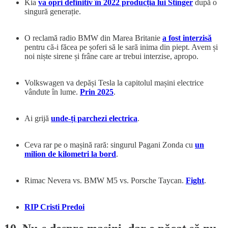
Kia
va opri definitiv în 2022 producția lui Stinger
după o
singură generație.
O reclamă radio BMW din Marea Britanie
a fost interzisă
pentru că-i făcea pe șoferi să le sară inima din piept. Avem și
noi niște sirene și frâne care ar trebui interzise, apropo.
Volkswagen va depăși Tesla la capitolul mașini electrice
vândute în lume.
Prin 2025
.
Ai grijă
unde-ți parchezi electrica
.
Ceva rar pe o mașină rară: singurul Pagani Zonda cu
un
milion de kilometri la bord
.
Rimac Nevera vs. BMW M5 vs. Porsche Taycan.
Fight
.
RIP Cristi Predoi