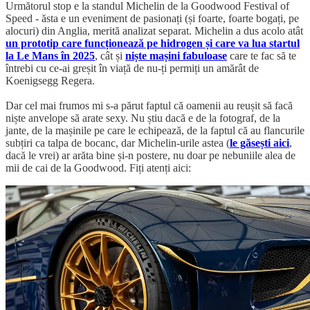
Următorul stop e la standul Michelin de la Goodwood Festival of
Speed - ăsta e un eveniment de pasionați (și foarte, foarte bogați, pe
alocuri) din Anglia, merită analizat separat. Michelin a dus acolo atât
un prototip care funcționează pe hidrogen și care va lua startul
la Le Mans în 2025
, cât și
niște mașini fabuloase
care te fac să te
întrebi cu ce-ai greșit în viață de nu-ți permiți un amărât de
Koenigsegg Regera.
Dar cel mai frumos mi s-a părut faptul că oamenii au reușit să facă
niște anvelope să arate sexy. Nu știu dacă e de la fotograf, de la
jante, de la mașinile pe care le echipează, de la faptul că au flancurile
subțiri ca talpa de bocanc, dar Michelin-urile astea (
le găsești aici
,
dacă le vrei) ar arăta bine și-n postere, nu doar pe nebuniile alea de
mii de cai de la Goodwood. Fiți atenți aici: