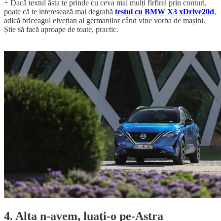
+ Dacă textul ăsta te prinde cu ceva mai mulți firfirei prin conturi,
poate că te interesează mai degrabă
testul cu BMW X3 xDrive20d
,
adică briceagul elvețian al germanilor când vine vorba de mașini.
Știe să facă aproape de toate, practic.
4. Alta n-avem, luați-o pe-Astra