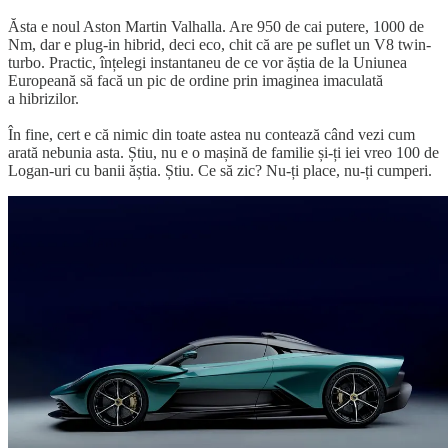
Ăsta e noul Aston Martin Valhalla. Are 950 de cai putere, 1000 de
Nm, dar e plug-in hibrid, deci eco, chit că are pe suflet un V8 twin-
turbo. Practic, înțelegi instantaneu de ce vor ăștia de la Uniunea
Europeană să facă un pic de ordine prin imaginea imaculată
a hibrizilor.
În fine, cert e că nimic din toate astea nu contează când vezi cum
arată nebunia asta. Știu, nu e o mașină de familie și-ți iei vreo 100 de
Logan-uri cu banii ăștia. Știu. Ce să zic? Nu-ți place, nu-ți cumperi.