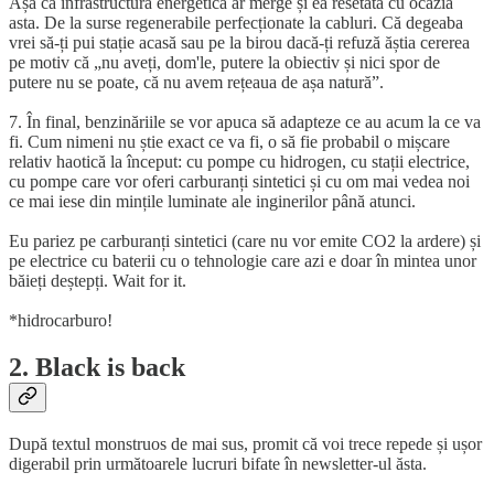
Așa că infrastructura energetică ar merge și ea resetată cu ocazia
asta. De la surse regenerabile perfecționate la cabluri. Că degeaba
vrei să-ți pui stație acasă sau pe la birou dacă-ți refuză ăștia cererea
pe motiv că „nu aveți, dom'le, putere la obiectiv și nici spor de
putere nu se poate, că nu avem rețeaua de așa natură”.
7. În final, benzinăriile se vor apuca să adapteze ce au acum la ce va
fi. Cum nimeni nu știe exact ce va fi, o să fie probabil o mișcare
relativ haotică la început: cu pompe cu hidrogen, cu stații electrice,
cu pompe care vor oferi carburanți sintetici și cu om mai vedea noi
ce mai iese din mințile luminate ale inginerilor până atunci.
Eu pariez pe carburanți sintetici (care nu vor emite CO2 la ardere) și
pe electrice cu baterii cu o tehnologie care azi e doar în mintea unor
băieți deștepți. Wait for it.
*hidrocarburo!
2. Black is back
După textul monstruos de mai sus, promit că voi trece repede și ușor
digerabil prin următoarele lucruri bifate în newsletter-ul ăsta.