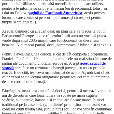
porumbelul călător sau orice altă metodă de comunicare utilizezi
pentru a te informa cu privire la mașini (eu îți recomand, totuși, să-
i dai un Follow
paginii de Facebook Autocritica
, acolo primești
lucrurile care contează pe scurt, pe frumos și cu respect pentru
timpul și creierul tău).
Așadar, bănuiesc că ai auzit deja: un plan care va fi scos la vot în
Parlamentul European zice că producătorii auto nu vor mai putea
vinde după anul 2035 mașini care funcționează cu diesel sau
benzină. Nici măcar parțial, deci „compromisul” hibrid e și el exclus.
Pentru a avea imaginea corectă și cât de cât completă a propunerii,
Daniel a îmbătrânit 10 ani luând la rând cele nu-mai-știu-câte sute de
pagini ale documentului oficial european. A ieșit
acest articol de
sinteză
care face un rezumat al întregii povești, cu tot cu primele
reacții. E de citit, ieși ceva mai informat de acolo. Aș îndrăzni să zic
că ar trebui să fie lectură obligatorie pentru toți cei care au pretenția
de a se considera informați.
Bineînțeles, treaba asta nu e încă decisă, pentru că urmează vreo doi
ani de discuții în care toată lumea va scoate pe masă cuțitele,
satârele, sucitoarele, katanele și ce mai are fiecare marcă în mod
tradițional pe la casele ei. (Unii dintre) producătorii de mașini vor
contesta crunt treaba asta, (unii dintre) șefii lor vor vrea în continuare
bonusuri anuale în locul investițiilor în tehnologie, (unele) sindicate