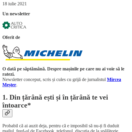
18 iulie 2021
Un newsletter
Oferit de
O dată pe săptămână. Despre mașinile pe care nu ai voie să le
ratezi.
Newsletter conceput, scris și cules cu grijă de jurnalistul
Mircea
Meșter
.
1. Din țărână ești și în țărână te vei
întoarce*
Probabil că ai auzit deja, pentru că e imposibil să nu-ți fi duduit
mailul, feed-ul de Facebook, telefonul, discuția de la spălătorie,