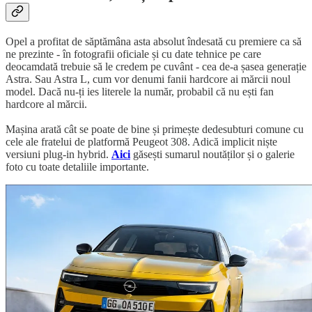
Opel a profitat de săptămâna asta absolut îndesată cu premiere ca să
ne prezinte - în fotografii oficiale și cu date tehnice pe care
deocamdată trebuie să le credem pe cuvânt - cea de-a șasea generație
Astra. Sau Astra L, cum vor denumi fanii hardcore ai mărcii noul
model. Dacă nu-ți ies literele la număr, probabil că nu ești fan
hardcore al mărcii.
Mașina arată cât se poate de bine și primește dedesubturi comune cu
cele ale fratelui de platformă Peugeot 308. Adică implicit niște
versiuni plug-in hybrid.
Aici
găsești sumarul noutăților și o galerie
foto cu toate detaliile importante.