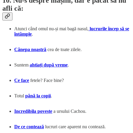
10. Nu-s despre mașini, dar e păcat să nu
afli că:
Atunci când omul nu-și mai bagă nasul,
lucrurile încep să se
întâmple
.
Cânepa noastră
cea de toate zilele.
Suntem
ahtiați după vreme
.
Ce face
fetele? Face bine?
Totul
până la copii
.
Incredibila poveste
a ursului Cachou.
De ce contează
lucruri care aparent nu contează.