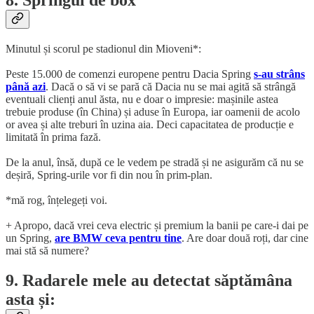
Minutul și scorul pe stadionul din Mioveni*:
Peste 15.000 de comenzi europene pentru Dacia Spring
s-au strâns
până azi
. Dacă o să vi se pară că Dacia nu se mai agită să strângă
eventuali clienți anul ăsta, nu e doar o impresie: mașinile astea
trebuie produse (în China) și aduse în Europa, iar oamenii de acolo
or avea și alte treburi în uzina aia. Deci capacitatea de producție e
limitată în prima fază.
De la anul, însă, după ce le vedem pe stradă și ne asigurăm că nu se
deșiră, Spring-urile vor fi din nou în prim-plan.
*mă rog, înțelegeți voi.
+ Apropo, dacă vrei ceva electric și premium la banii pe care-i dai pe
un Spring,
are BMW ceva pentru tine
. Are doar două roți, dar cine
mai stă să numere?
9. Radarele mele au detectat săptămâna
asta și: