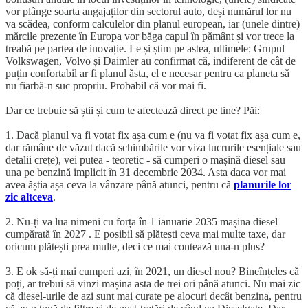
vor plânge soarta angajaților din sectorul auto, deși numărul lor nu
va scădea, conform calculelor din planul european, iar (unele dintre)
mărcile prezente în Europa vor băga capul în pământ și vor trece la
treabă pe partea de inovație. Le și știm pe astea, ultimele: Grupul
Volkswagen, Volvo și Daimler au confirmat că, indiferent de cât de
puțin confortabil ar fi planul ăsta, el e necesar pentru ca planeta să
nu fiarbă-n suc propriu. Probabil că vor mai fi.
Dar ce trebuie să știi și cum te afectează direct pe tine? Păi:
1. Dacă planul va fi votat fix așa cum e (nu va fi votat fix așa cum e,
dar rămâne de văzut dacă schimbările vor viza lucrurile esențiale sau
detalii crețe), vei putea - teoretic - să cumperi o mașină diesel sau
una pe benzină implicit în 31 decembrie 2034. Asta daca vor mai
avea ăștia așa ceva la vânzare până atunci, pentru că
planurile lor
zic altceva
.
2. Nu-ți va lua nimeni cu forța în 1 ianuarie 2035 mașina diesel
cumpărată în 2027 . E posibil să plătești ceva mai multe taxe, dar
oricum plătești prea multe, deci ce mai contează una-n plus?
3. E ok să-ți mai cumperi azi, în 2021, un diesel nou? Bineînțeles că
poți, ar trebui să vinzi mașina asta de trei ori până atunci. Nu mai zic
că diesel-urile de azi sunt mai curate pe alocuri decât benzina, pentru