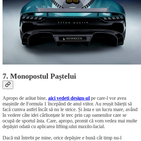
7. Monopostul Paștelui
Apropo de arătat bine,
aici vedeți design-ul
pe care-l vor avea
mașinile de Formula 1 începând de anul viitor. Au reușit băieții să
facă cumva astfel încât să nu le strice. Și ăsta e un lucru mare, având
în vedere câte idei cârlionțate le trec prin cap oamenilor care se
ocupă de sportul ăsta. Care, apropo, promit că vom vedea mai multe
depășiri odată cu aplicarea lifting-ului maxilo-facial.
Dacă mă întrebi pe mine, orice depășire e bună cât timp nu-l