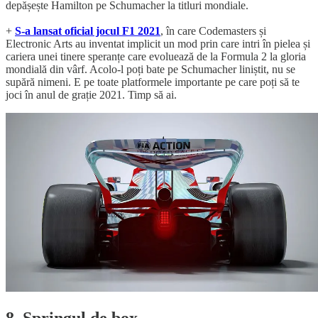
depășește Hamilton pe Schumacher la titluri mondiale.
+
S-a lansat oficial jocul F1 2021
, în care Codemasters și
Electronic Arts au inventat implicit un mod prin care intri în pielea și
cariera unei tinere speranțe care evoluează de la Formula 2 la gloria
mondială din vârf. Acolo-l poți bate pe Schumacher liniștit, nu se
supără nimeni. E pe toate platformele importante pe care poți să te
joci în anul de grație 2021. Timp să ai.
8. Springul de box