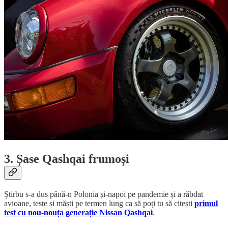
3. Șase Qashqai frumoși
Știrbu s-a dus până-n Polonia și-napoi pe pandemie și a răbdat
avioane, teste și măști pe termen lung ca să poți tu să citești
primul
test cu nou-nouța generație Nissan Qashqai
.