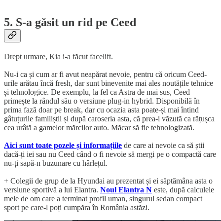
5. S-a găsit un rid pe Ceed
Drept urmare, Kia i-a făcut facelift.
Nu-i ca și cum ar fi avut neapărat nevoie, pentru că oricum Ceed-
urile arătau încă fresh, dar sunt binevenite mai ales noutățile tehnice
și tehnologice. De exemplu, la fel ca Astra de mai sus, Ceed
primește la rândul său o versiune plug-in hybrid. Disponibilă în
prima fază doar pe break, dar cu ocazia asta poate-și mai întind
gâtuțurile familiștii și după caroseria asta, că prea-i văzută ca rățușca
cea urâtă a gamelor mărcilor auto. Măcar să fie tehnologizată.
Aici sunt toate pozele și informațiile
de care ai nevoie ca să știi
dacă-ți iei sau nu Ceed când o fi nevoie să mergi pe o compactă care
nu-ți sapă-n buzunare cu hârlețul.
+ Colegii de grup de la Hyundai au prezentat și ei săptămâna asta o
versiune sportivă a lui Elantra.
Noul Elantra N
este, după calculele
mele de om care a terminat profil uman, singurul sedan compact
sport pe care-l poți cumpăra în România astăzi.