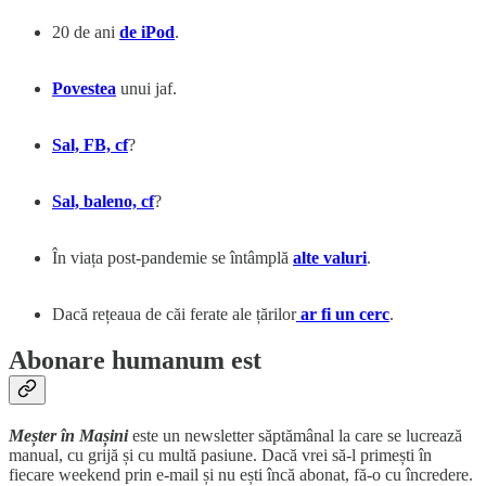
20 de ani
de iPod
.
Povestea
unui jaf.
Sal, FB, cf
?
Sal, baleno, cf
?
În viața post-pandemie se întâmplă
alte valuri
.
Dacă rețeaua de căi ferate ale țărilor
ar fi un cerc
.
Abonare humanum est
Meșter în Mașini
este un newsletter săptămânal la care se lucrează
manual, cu grijă și cu multă pasiune. Dacă vrei să-l primești în
fiecare weekend prin e-mail și nu ești încă abonat, fă-o cu încredere.