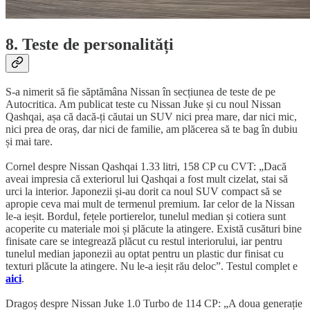
8. Teste de personalități
S-a nimerit să fie săptămâna Nissan în secțiunea de teste de pe
Autocritica. Am publicat teste cu Nissan Juke și cu noul Nissan
Qashqai, așa că dacă-ți căutai un SUV nici prea mare, dar nici mic,
nici prea de oraș, dar nici de familie, am plăcerea să te bag în dubiu
și mai tare.
Cornel despre Nissan Qashqai 1.33 litri, 158 CP cu CVT: „Dacă
aveai impresia că exteriorul lui Qashqai a fost mult cizelat, stai să
urci la interior. Japonezii și-au dorit ca noul SUV compact să se
apropie ceva mai mult de termenul premium. Iar celor de la Nissan
le-a ieșit. Bordul, fețele portierelor, tunelul median și cotiera sunt
acoperite cu materiale moi și plăcute la atingere. Există cusături bine
finisate care se integrează plăcut cu restul interiorului, iar pentru
tunelul median japonezii au optat pentru un plastic dur finisat cu
texturi plăcute la atingere. Nu le-a ieșit rău deloc”. Testul complet e
aici
.
Dragoș despre Nissan Juke 1.0 Turbo de 114 CP: „A doua generație