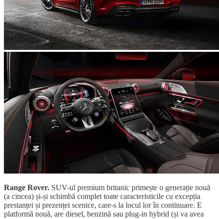
Range Rover.
SUV-ul premium britanic primește o generație nouă
(a cincea) și-și schimbă complet toate caracteristicile cu excepția
prestanței și prezenței scenice, care-s la locul lor în continuare. E
platformă nouă, are diesel, benzină sau plug-in hybrid (și va avea