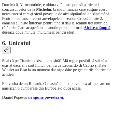
Duminică, 31 octombrie, e ultima zi în care poți să participi la
concursul celor de la
Michelin
, brandul francez care susține acest
newsletter și care-ți oferă poveștile de aici săptămână de săptămână.
Pentru c-au lansat recent anvelopele all-season CrossClimate 2,
oamenii au niște întrebări pentru tine și dau la schimb trei kituri de
călătorie. Care acoperă toate anotimpurile, normal.
Aici se-ntâmplă
,
durează două minute, mulțumesc pentru efort.
6. Unicatul
Știai că pe Titanic a existat o mașină? Mă rog, e posibil să știi că a
existat dacă ai văzut filmul, pentru că Leonardo di Caprio și Kate
Winslet au lăsat la un moment dat niște dâre pe geamurile aburite ale
acesteia.
Era vorba de un Renault. O mașină de lux pe vremea aia pe care un
american o cumpărase din Europa s-o ducă acasă.
Daniel Popescu
ne spune povestea ei
.