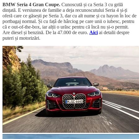
BMW Seria 4 Gran Coupe.
Cunoscută și ca Seria 3 cu grilă
dințată. E versiunea de familie a deja recunoscutului Seria 4 și-ți
oferă care ce găsești pe Seria 3, dar cu alt nume și cu hayon în loc de
portbagaj normal. Și cu fațâ de hârciog pe care unii o iubesc, pentru
că e out-of-the-box, iar alții o urăsc pentru că încă nu și-o permit.
Are diesel și benzină. De la 47.000 de euro.
Aici
ai detalii despre
puteri și motorizări.