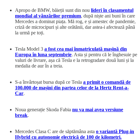
Apropo de BMW, băieții sunt din nou
lideri în clasamentul
mondial al vânzărilor premium
, după niște ani buni în care
Mercedes a dominat piața. Mă rog, e și amestec de pandemie,
criză de microcipuri și alte orătănii, dar astea-i afectează până
la urmă pe toți.
Tesla Model 3
a fost cea mai înmatriculată mașină din
Europa în luna septembrie
. Asta și pentru că le înghesuie pe
valuri de livrare, așa că Tesla e la retrogradare două luni și la
medalia de aur în a treia.
S-a învârtoșat bursa după ce Tesla
a primit o comandă de
100.000 de mașini din partea celor de la Hertz Rent-a-
Car
.
Noua generație Skoda Fabia
nu va mai avea versiune
break
.
Mercedes Clasa C are de săptămâna asta
o variantă Plug-in
Hybrid cu autonomie electrică de 100 de kilometri.