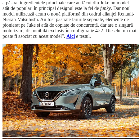
a păstrat ingredientele principale care au făcut din Juke un model
atât de popular: în principal designul este la fel de
funky
. Dar noul
model utilizează acum o nouă platformă din cadrul alianței Renault-
Nissan-Mitsubishi. Au fost păstrate farurile separate, elemente de
pionierat pe Juke și atât de copiate de concurență, dar are o singură
motorizare, disponibilă exclusiv în configurație 4×2. Dieselul nu mai
poate fi asociat cu acest model”.
Aici
e testul.