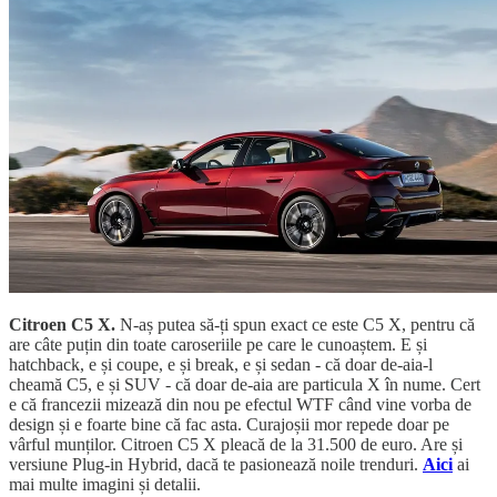
Citroen C5 X.
N-aș putea să-ți spun exact ce este C5 X, pentru că
are câte puțin din toate caroseriile pe care le cunoaștem. E și
hatchback, e și coupe, e și break, e și sedan - că doar de-aia-l
cheamă C5, e și SUV - că doar de-aia are particula X în nume. Cert
e că francezii mizează din nou pe efectul WTF când vine vorba de
design și e foarte bine că fac asta. Curajoșii mor repede doar pe
vârful munților. Citroen C5 X pleacă de la 31.500 de euro. Are și
versiune Plug-in Hybrid, dacă te pasionează noile trenduri.
Aici
ai
mai multe imagini și detalii.