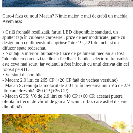
Care-i faza cu noul Macan? Nimic major, e mai degrabă un machiaj.
Avem așa:
• Grilă frontală restilizată, faruri LED disponibile standard, un
splitter față în culoarea caroseriei, prize de aer modificate, jante cu
design nou cu dimensiuni cuprinse între 19 și 21 de inch, și un
difuzor spate redesenat.
• Noutăți la interior: butoanele fizice de pe tunelul median au fost
înlocuite cu comenzi tactile cu feedback haptic, selectorul transmisiei
este ceva mai scurt, iar volanul a fost înlocuit cu unul derivat din cel
folosit pe 911.
• Versiuni disponibile:
- Macan: 2.0 litri cu 265 CP (+20 CP față de vechea versiune)
- Macan S: renunță la motorul de 3.0 litri în favoarea unui V6 de 2.9
litri care dezvoltă 380 CP (+26 CP)
- Macan GTS: V6 de 2.9 litri cu 440 CP (+60 CP, aceeași putere
oferită în trecut de vârful de gamă Macan Turbo, care astfel dispare
din ofertă)