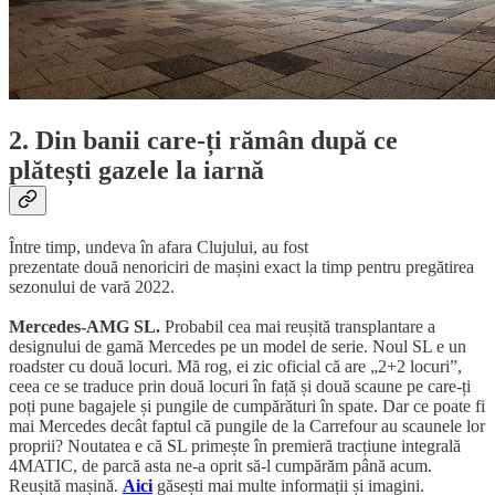
2. Din banii care-ți rămân după ce
plătești gazele la iarnă
Între timp, undeva în afara Clujului, au fost
prezentate două nenoriciri de mașini exact la timp pentru pregătirea
sezonului de vară 2022.
Mercedes-AMG SL.
Probabil cea mai reușită transplantare a
designului de gamă Mercedes pe un model de serie. Noul SL e un
roadster cu două locuri. Mă rog, ei zic oficial că are „2+2 locuri”,
ceea ce se traduce prin două locuri în față și două scaune pe care-ți
poți pune bagajele și pungile de cumpărături în spate. Dar ce poate fi
mai Mercedes decât faptul că pungile de la Carrefour au scaunele lor
proprii? Noutatea e că SL primește în premieră tracțiune integrală
4MATIC, de parcă asta ne-a oprit să-l cumpărăm până acum.
Reușită mașină.
Aici
găsești mai multe informații și imagini.