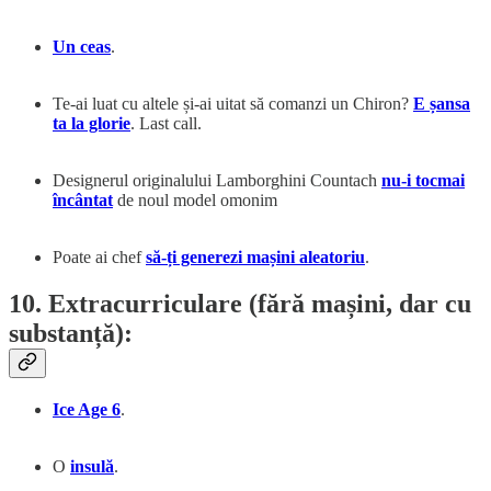
Un ceas
.
Te-ai luat cu altele și-ai uitat să comanzi un Chiron?
E șansa
ta la glorie
. Last call.
Designerul originalului Lamborghini Countach
nu-i tocmai
încântat
de noul model omonim
Poate ai chef
să-ți generezi mașini aleatoriu
.
10. Extracurriculare (fără mașini, dar cu
substanță):
Ice Age 6
.
O
insulă
.