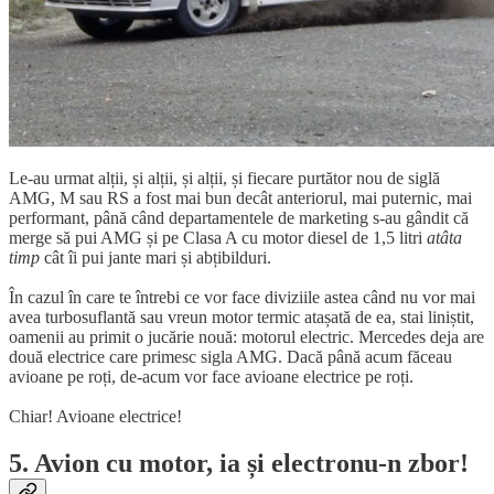
Le-au urmat alții, și alții, și alții, și fiecare purtător nou de siglă
AMG, M sau RS a fost mai bun decât anteriorul, mai puternic, mai
performant, până când departamentele de marketing s-au gândit că
merge să pui AMG și pe Clasa A cu motor diesel de 1,5 litri
atâta
timp
cât îi pui jante mari și abțibilduri.
În cazul în care te întrebi ce vor face diviziile astea când nu vor mai
avea turbosuflantă sau vreun motor termic atașată de ea, stai liniștit,
oamenii au primit o jucărie nouă: motorul electric. Mercedes deja are
două electrice care primesc sigla AMG. Dacă până acum făceau
avioane pe roți, de-acum vor face avioane electrice pe roți.
Chiar! Avioane electrice!
5. Avion cu motor, ia și electronu-n zbor!