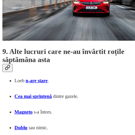
9. Alte lucruri care ne-au învârtit roțile
săptămâna asta
Loeb
n-are stare
.
Cea mai sprintenă
dintre gazele.
Magneto
s-a întors.
Dublu
sau nimic.