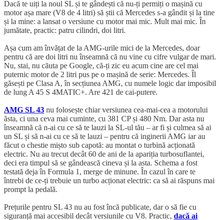
Dacă te uiți la noul SL și te gândești că nu-ți permiți o mașină cu
motor așa mare (V8 de 4 litri) să știi că Mercedes s-a gândit și la tine
și la mine: a lansat o versiune cu motor mai mic. Mult mai mic. În
jumătate, practic: patru cilindri, doi litri.
Așa cum am învățat de la AMG-urile mici de la Mercedes, doar
pentru că are doi litri nu înseamnă că nu vine cu cifre vulgar de mari.
Nu, stai, nu căuta pe Google, că-ți zic eu acum cine are cel mai
puternic motor de 2 litri pus pe o mașină de serie: Mercedes. Îl
găsești pe Clasa A, în secțiunea AMG, cu numele logic dar imposibil
de lung A 45 S 4MATIC+. Are 421 de cai-putere.
AMG SL 43
nu folosește chiar versiunea cea-mai-cea a motorului
ăsta, ci una ceva mai cuminte, cu 381 CP și 480 Nm. Dar asta nu
înseamnă că n-ai cu ce să te lauzi la SL-ul tău – ar fi și culmea să ai
un SL și să n-ai cu ce să te lauzi – pentru că inginerii AMG iar au
făcut o chestie mișto sub capotă: au montat o turbină acționată
electric. Nu au trecut decât 60 de ani de la apariția turbosuflantei,
deci era timpul să se gândească cineva și la asta. Schema a fost
testată deja în Formula 1, merge de minune. În cazul în care te
întrebi de ce-ți trebuie un turbo acționat electric: ca să ai răspuns mai
prompt la pedală.
Prețurile pentru SL 43 nu au fost încă publicate, dar o să fie cu
siguranță mai accesibil decât versiunile cu V8. Practic,
dacă ai