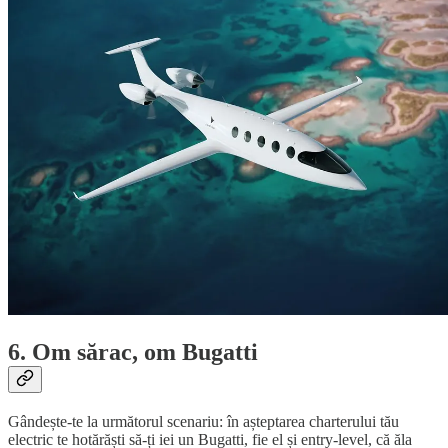
6. Om sărac, om Bugatti
Gândește-te la următorul scenariu: în așteptarea charterului tău
electric te hotărăști să-ți iei un Bugatti, fie el și entry-level, că ăla