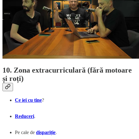
10. Zona extracurriculară (fără motoare
și roți)
Ce iei cu tine
?
Reduceri
.
Pe cale de
dispariție
.