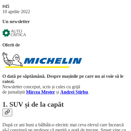
#45
10 aprilie 2022
Un newsletter
Oferit de
O dată pe săptămână. Despre mașinile pe care nu ai voie să le
ratezi.
Newsletter conceput, scris și cules cu grijă
de jurnaliștii
Mircea Meșter
și
Andrei Știrbu
.
1. SUV și de la capăt
După ce ani buni a bâlbâit-o electric mai ceva elevul care încearcă
să-l convingă pe profesor că merită o notă de trecere, Smart vine cu