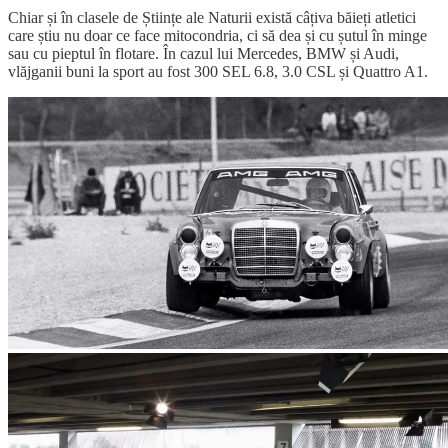
Chiar și în clasele de Științe ale Naturii există câțiva băieți atletici
care știu nu doar ce face mitocondria, ci să dea și cu șutul în minge
sau cu pieptul în flotare. În cazul lui Mercedes, BMW și Audi,
vlăjganii buni la sport au fost 300 SEL 6.8, 3.0 CSL și Quattro A1.