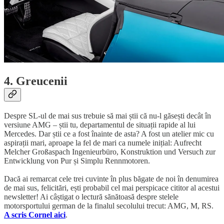
4. Greucenii
Despre SL-ul de mai sus trebuie să mai știi că nu-l găsești decât în
versiune AMG – știi tu, departamentul de situații rapide al lui
Mercedes. Dar știi ce a fost înainte de asta? A fost un atelier mic cu
aspirații mari, aproape la fel de mari ca numele inițial: Aufrecht
Melcher Großaspach Ingenieurbüro, Konstruktion und Versuch zur
Entwicklung von Pur și Simplu Rennmotoren.
Dacă ai remarcat cele trei cuvinte în plus băgate de noi în denumirea
de mai sus, felicitări, ești probabil cel mai perspicace cititor al acestui
newsletter! Ai câștigat o lectură sănătoasă despre stelele
motorsportului german de la finalul secolului trecut: AMG, M, RS.
A scris Cornel aici
.