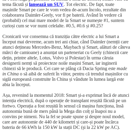
tema făcută și
lansează un SUV
. Tot electric. De fapt, toate
mașinile Smart pe care le vom vedea de-acum încolo, rezultate din
colaborarea Daimler-Geely, vor fi pe baterii. Având în vedere că
(probabil) cel mai mare model de la Smart se numește #1, suntem
curioși cum se vor numi celelalte. #0.5, #0.6 și #0.25?
Cronicarii vor consemna că tranziția către electric a lui Smart a
început mai devreme, acum trei ani chiar, când Daimler (nemții care
atunci dețineau Mercedes-Benz, Maybach și Smart, alături de câteva
mărci de camioane) a anunțat un parteneriat cu Geely (chinezii care
dețin, printre altele, Lotus, Volvo și Polestar) în urma căruia
designerii nemți să proiecteze noile mașini Smart, iar inginerii
chinezi să le producă. Cei care se plâng că Dacia Spring este
made
in China
o să aibă de suferit în viitor, pentru că trendul mașinilor cu
siglă europeană construite în China și vândute în lumea largă este
abia la început.
Așa, revenind la momentul 2018: Smart și-a exprimat încă de atunci
intenția electrică, după o operație de transplant reușită făcută pe un
fortwo. Operația a fost reușită în sensul că mașina funcționa, însă
autonomia bună de mers până la Mega din colț și înapoi nu a
convins pe nimeni. Nu la fel se poate spune și despre noul model,
care are autonomie de 440 de kilometri și care-și poate încărca
bateria de 66 kWh la 150 kW la stații DC (și la 22 kW pe AC).