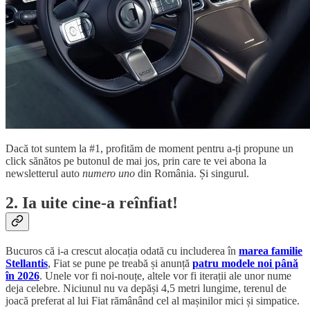
Dacă tot suntem la #1, profităm de moment pentru a-ți propune un
click sănătos pe butonul de mai jos, prin care te vei abona la
newsletterul auto
numero uno
din România. Și singurul.
2. Ia uite cine-a reînfiat!
Bucuros că i-a crescut alocația odată cu includerea în
marea familie
Stellantis
, Fiat se pune pe treabă și anunță
patru modele noi până
în 2026
. Unele vor fi noi-nouțe, altele vor fi iterații ale unor nume
deja celebre. Niciunul nu va depăși 4,5 metri lungime, terenul de
joacă preferat al lui Fiat rămânând cel al mașinilor mici și simpatice.