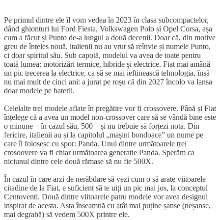
Pe primul dintre ele îl vom vedea în 2023 în clasa subcompactelor,
dând ghionturi lui Ford Fiesta, Volkswagen Polo și Opel Corsa, așa
cum a făcut și Punto de-a lungul a două decenii. Doar că, din motive
greu de înțeles nouă, italienii nu au vrut să reînvie și numele Punto,
ci doar spiritul său. Sub capotă, modelul va avea de toate pentru
toată lumea: motorizări termice, hibride și electrice. Fiat mai amână
un pic trecerea la electrice, ca să se mai ieftinească tehnologia, însă
nu mai mult de cinci ani: a jurat pe roșu că din 2027 încolo va lansa
doar modele pe baterii.
Celelalte trei modele aflate în pregătire vor fi crossovere. Până și Fiat
înțelege că a avea un model non-crossover care să se vândă bine este
o minune – în cazul său, 500 – și nu trebuie să forțezi nota. Din
fericire, italienii au și la capitolul „mașini bondoace” un nume pe
care îl folosesc cu spor: Panda. Unul dintre următoarele trei
crosoovere va fi chiar următoarea generație Panda. Sperăm ca
niciunul dintre cele două rămase să nu fie 500X.
În cazul în care arzi de nerăbdare să vezi cum o să arate viitoarele
citadine de la Fiat, e suficient să te uiți un pic mai jos, la conceptul
Centoventi. Două dintre viitoarele patru modele vor avea designul
inspirat de acesta. Asta înseamnă cu atât mai puține șanse (neșanse,
mai degrabă) să vedem 500X printre ele.