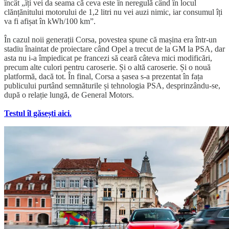
încât „îți vei da seama că ceva este în neregulă când în locul
clănțănitului motorului de 1,2 litri nu vei auzi nimic, iar consumul îți
va fi afișat în kWh/100 km”.
În cazul noii generații Corsa, povestea spune că mașina era într-un
stadiu înaintat de proiectare când Opel a trecut de la GM la PSA, dar
asta nu i-a împiedicat pe francezi să ceară câteva mici modificări,
precum alte culori pentru caroserie. Și o altă caroserie. Și o nouă
platformă, dacă tot. În final, Corsa a șasea s-a prezentat în fața
publicului purtând semnăturile și tehnologia PSA, desprinzându-se,
după o relație lungă, de General Motors.
Testul îl găsești aici.