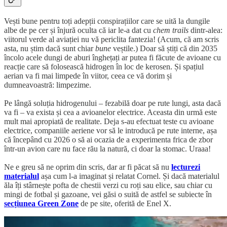
Vești bune pentru toți adepții conspirațiilor care se uită la dungile
albe de pe cer și înjură oculta că iar le-a dat cu
chem trails
dintr-alea:
viitorul verde al aviației nu vă periclita fantezia! (Acum, că am scris
asta, nu știm dacă sunt chiar
bune
veștile.) Doar să știți că din 2035
încolo acele dungi de aburi înghețați ar putea fi făcute de avioane cu
reacție care să folosească hidrogen în loc de kerosen. Și spațiul
aerian va fi mai limpede în viitor, ceea ce vă dorim și
dumneavoastră: limpezime.
Pe lângă soluția hidrogenului – fezabilă doar pe rute lungi, asta dacă
va fi – va exista și cea a avioanelor electrice. Aceasta din urmă este
mult mai apropiată de realitate. Deja s-au efectuat teste cu avioane
electrice, companiile aeriene vor să le introducă pe rute interne, așa
că începând cu 2026 o să ai ocazia de a experimenta frica de zbor
într-un avion care nu face rău la natură, ci doar la stomac. Uraaa!
Ne e greu să ne oprim din scris, dar ar fi păcat să nu
lecturezi
materialul
așa cum l-a imaginat și relatat Cornel. Și dacă materialul
ăla îți stârnește pofta de chestii verzi cu roți sau elice, sau chiar cu
mingi de fotbal și gazoane, vei găsi o suită de astfel se subiecte în
secțiunea Green Zone
de pe site, oferită de Enel X.