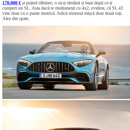
170.000 €
și puțină răbdare, o să-ți rămână și bani după ce-ți
cumperi un SL. Asta dacă te mulțumești cu 4x2, evident, că SL 43
vine doar cu o punte motrică. Adică motorul mișcă doar două roți.
Alea din spate.