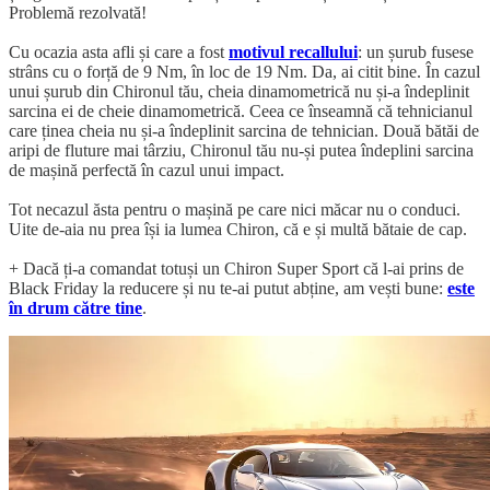
Problemă rezolvată!
Cu ocazia asta afli și care a fost
motivul recallului
: un șurub fusese
strâns cu o forță de 9 Nm, în loc de 19 Nm. Da, ai citit bine. În cazul
unui șurub din Chironul tău, cheia dinamometrică nu și-a îndeplinit
sarcina ei de cheie dinamometrică. Ceea ce înseamnă că tehnicianul
care ținea cheia nu și-a îndeplinit sarcina de tehnician. Două bătăi de
aripi de fluture mai târziu, Chironul tău nu-și putea îndeplini sarcina
de mașină perfectă în cazul unui impact.
Tot necazul ăsta pentru o mașină pe care nici măcar nu o conduci.
Uite de-aia nu prea își ia lumea Chiron, că e și multă bătaie de cap.
+ Dacă ți-a comandat totuși un Chiron Super Sport că l-ai prins de
Black Friday la reducere și nu te-ai putut abține, am vești bune:
este
în drum către tine
.