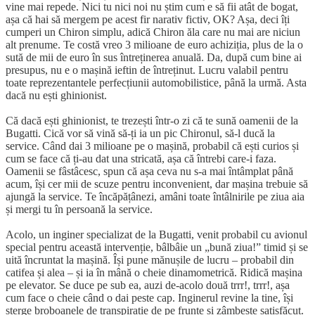
vine mai repede. Nici tu nici noi nu știm cum e să fii atât de bogat,
așa că hai să mergem pe acest fir narativ fictiv, OK? Așa, deci îți
cumperi un Chiron simplu, adică Chiron ăla care nu mai are niciun
alt prenume. Te costă vreo 3 milioane de euro achiziția, plus de la o
sută de mii de euro în sus întreținerea anuală. Da, după cum bine ai
presupus, nu e o mașină ieftin de întreținut. Lucru valabil pentru
toate reprezentantele perfecțiunii automobilistice, până la urmă. Asta
dacă nu ești ghinionist.
Că dacă ești ghinionist, te trezești într-o zi că te sună oamenii de la
Bugatti. Cică vor să vină să-ți ia un pic Chironul, să-l ducă la
service. Când dai 3 milioane pe o mașină, probabil că ești curios și
cum se face că ți-au dat una stricată, așa că întrebi care-i faza.
Oamenii se fâstâcesc, spun că așa ceva nu s-a mai întâmplat până
acum, își cer mii de scuze pentru inconvenient, dar mașina trebuie să
ajungă la service. Te încăpățânezi, amâni toate întâlnirile pe ziua aia
și mergi tu în persoană la service.
Acolo, un inginer specializat de la Bugatti, venit probabil cu avionul
special pentru această intervenție, bâlbâie un „bună ziua!” timid și se
uită încruntat la mașină. Își pune mănușile de lucru – probabil din
catifea și alea – și ia în mână o cheie dinamometrică. Ridică mașina
pe elevator. Se duce pe sub ea, auzi de-acolo două trrr!, trrr!, așa
cum face o cheie când o dai peste cap. Inginerul revine la tine, își
șterge broboanele de transpirație de pe frunte și zâmbește satisfăcut.