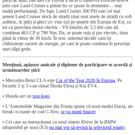
pârși de alun, mai ales că Toyota a făcut o manevră Porsche-BMW
prin care Land Cruiser a primit fix ce spune în denumire… mai
multă performanță. De fapt, Land Cruiser 300 PH este cel mai
potent Land Cruiser stock de stradă (mai sunt unele de stradă cu soft
arăbesc, le știți) și ghici ce: vine (și) pe piețele din Europa de Est, cu
tot cu perechea motor electric - V6 biturbo de 3,5 litri care dă
combinat 463 CP și 790 Nm. Da, se poate rula și pur electric, doar
până la viteze de 30 km/h. În rest, sistemul decide cum își
chibzuiește sursele de energie, pe care le poate combina în prezența
unei tălpi grele.
Mențiuni, aplauze amicale și diplome de participare se acordă și
următoarelor știri:
• Mercedes-Benz CLA este
Car of the Year 2026 în Europa
. Pe
locurile 2 și 3 s-au clasat Škoda Elroq și Kia EV4.
• Honda are un
nou logo
.
• L’Automobile Magazine din Franța spune că noul model Dacia, un
break cu nume de cod C-Neo,
se va numi Spacer
.
• Cei care au interacționat cu noul sistem iDrive de la BMW
(disponibil pe noul iX3)
nu mai vor să revină la selectorul rotativ
.