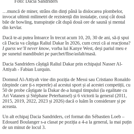
Foto: Dacia Sandriders
…muncă de miner, strâns din dinți până la dislocarea plombelor,
invocat ultimii milimetri de rezistență din instalație, curaj cât două
bile de bowling, transpirație cât după două ore de saună și mental
din kevlar.
Dacă te-ai putea întoarce în trecut acum 10, 20, 30 de ani, să-ți spui
că Dacia va câștiga Raliul Dakar în 2026, cum crezi că ai reacționa?
I guess we’ll never know
, vorba lui Kanye West, deși pariul meu e
pe sunetul mandibulei pe parchet/flise/asfalt/masă.
Dacia Sandriders câștigă Raliul Dakar prin echipajul Nasser Al-
Attiyah - Fabian Lurquin.
Domnul Al-Attiyah vine din poziția de Messi sau Cristiano Ronaldo
(depinde care ți-s reperele) al acestui sport și al acestei competiții, cu
50 de probe câștigate la Dakar de-a lungul timpului (la egalitate cu
Ari Vatanen și Stéphane Peterhansel) și 6 victorii la general (2011,
2015, 2019, 2022, 2023 și 2026) dacă o luăm în considerare și pe
aceasta.
Un alt echipaj Dacia Sandriders, cel format din Sébastien Loeb –
Edouard Boulanger s-a clasat pe poziția a 4-a la general, la mai puțin
de un minut de locul 3.