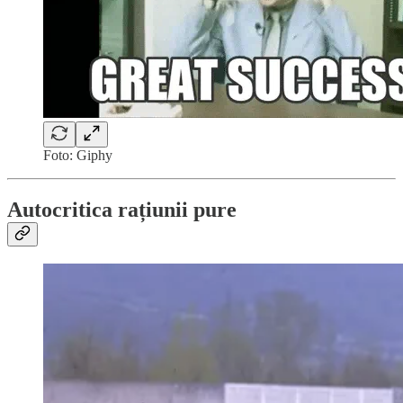
Foto: Giphy
Autocritica rațiunii pure