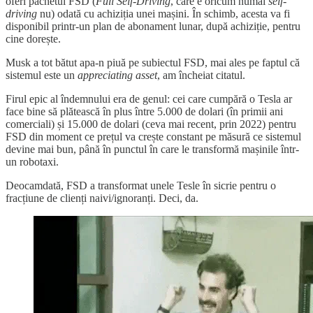
oferi pachetul FSD (
Full Self-Driving
, care e oricum numai
self-
driving
nu) odată cu achiziția unei mașini. În schimb, acesta va fi
disponibil printr-un plan de abonament lunar, după achiziție, pentru
cine dorește.
Musk a tot bătut apa-n piuă pe subiectul FSD, mai ales pe faptul că
sistemul este un
appreciating asset
, am încheiat citatul.
Firul epic al îndemnului era de genul: cei care cumpără o Tesla ar
face bine să plătească în plus între 5.000 de dolari (în primii ani
comerciali) și 15.000 de dolari (ceva mai recent, prin 2022) pentru
FSD din moment ce prețul va crește constant pe măsură ce sistemul
devine mai bun, până în punctul în care le transformă mașinile într-
un robotaxi.
Deocamdată, FSD a transformat unele Tesle în sicrie pentru o
fracțiune de clienți naivi/ignoranți. Deci, da.