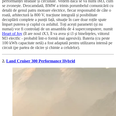
performanței stradale și circuitale. Vedem dacă se va numi iM3, cum
se zvonește. Deocamdată, BMW a trimis porumbelul comunicării cu
detalii de genul patru motoare electrice, fiecar responsabil de câte o
roată, arhitectură la 800 V, tracțiune integrală și posibilitate
decuplării complete a punții față, situație în care doar roțile spate
împart puterea și cuplul cu asfaltul. Toți acești parametri (și nu
numai) vor fi controlați de un ansamblu de 4 supercomputere, numit
Heart of Joy
(îl are noul iX3, îl va avea și i3 și bineînțeles, viitorul
M3 electfic - probabil într-o formă mai agresivă). Bateria (cu peste
100 kWh capacitate netă) a fost adaptată pentru utilizarea intensă pe
circuit (pe partea de răcire și chimie a celulelor).
2.
Land Cruiser 300 Performance Hybrid