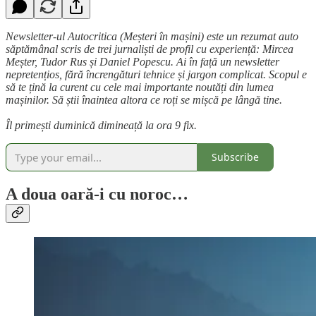
Newsletter-ul Autocritica (Meșteri în mașini) este un rezumat auto
săptămânal scris de trei jurnaliști de profil cu experiență: Mircea
Meșter, Tudor Rus și Daniel Popescu. Ai în față un newsletter
nepretențios, fără încrengături tehnice și jargon complicat. Scopul e
să te țină la curent cu cele mai importante noutăți din lumea
mașinilor. Să știi înaintea altora ce roți se mișcă pe lângă tine.
Îl primești duminică dimineață la ora 9 fix.
Subscribe
A doua oară-i cu noroc…