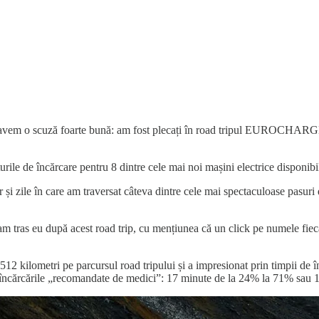
r avem o scuză foarte bună: am fost plecați în road tripul EUROCHARGE 
urile de încărcare pentru 8 dintre cele mai noi mașini electrice disponib
 și zile în care am traversat câteva dintre cele mai spectaculoase pasuri 
am tras eu după acest road trip, cu mențiunea că un click pe numele fiecă
12 kilometri pe parcursul road tripului și a impresionat prin timpii de 
tru încărcările „recomandate de medici”: 17 minute de la 24% la 71% sau