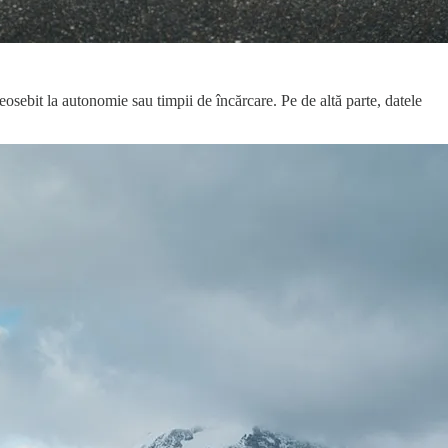
eosebit la autonomie sau timpii de încărcare. Pe de altă parte, datele