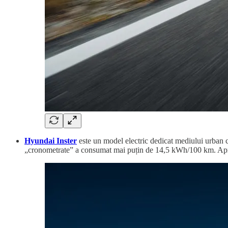
Hyundai Inster
este un model electric dedicat mediului urban ca
„cronometrate” a consumat mai puțin de 14,5 kWh/100 km. Apropo,