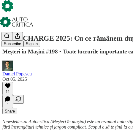
EUROCHARGE 2025: Cu ce rămânem după 5.
Subscribe
Sign in
Meșteri în Mașini #198 • Toate lucrurile importante 
Daniel Popescu
Oct 05, 2025
11
1
Share
Newsletter-ul Autocritica (Meșteri în mașini) este un rezumat auto săp
fără încrengături tehnice și jargon complicat. Scopul e să te țină la cu