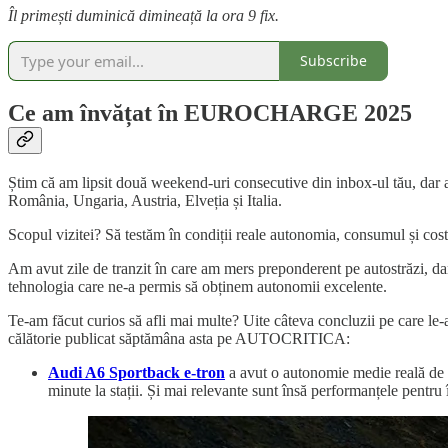
Îl primești duminică dimineață la ora 9 fix.
Subscribe
Ce am învățat în EUROCHARGE 2025
Știm că am lipsit două weekend-uri consecutive din inbox-ul tău, da
România, Ungaria, Austria, Elveția și Italia.
Scopul vizitei? Să testăm în condiții reale autonomia, consumul și cost
Am avut zile de tranzit în care am mers preponderent pe autostrăzi, dar
tehnologia care ne-a permis să obținem autonomii excelente.
Te-am făcut curios să afli mai multe? Uite câteva concluzii pe care le-
călătorie publicat săptămâna asta pe AUTOCRITICA:
Audi A6 Sportback e-tron
a avut o autonomie medie reală de 5
minute la stații. Și mai relevante sunt însă performanțele pen