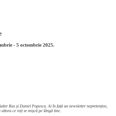
e
embrie - 5 octombrie 2025.
Tudor Rus și Daniel Popescu. Ai în față un newsletter nepretențios,
 altora ce roți se mișcă pe lângă tine.