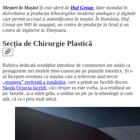
Meșteri în Mașini
îți este oferit de
Huf Group
, lider mondial în
dezvoltarea și producția tehnologiilor moderne analogice și digitale
care permit accesul și autentificarea în mașini. În România, Huf
Group are 900 de angajați, un centru de producție la Arad și un
centru de inginerie la Timișoara.
Secția de Chirurgie Plastică
Rubrica dedicată noutăților introduse de constructori are astăzi ca
protagoniste trei modele bine-cunoscute pe plaiurile mioritice. Și o
să începem aventura cu mașina care a redevenit anul trecut
„straniera” preferată a românilor
, care a primit un facelift discret.
Skoda Octavia facelift
, căci despre ea este vorba, și-a restilizat un
pic farurile, și-a mărit grila, a umblat un pic pe la tehnologii și cam
atât, că ce-i prea mult strică.