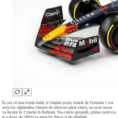
În caz că mai există dubii, le risipim acum: testele de Formula 1 vor
avea loc săptămâna viitoare de miercuri până vineri, iar noul sezon
va începe în 2 martie în Bahrain. Nu-i nicio greșeală, prima cursă (ca
și a doua, de altfel) va avea loc într-o zi de sâmbătă.