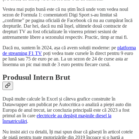
Vestea mai puțin bună este că nu știm încă unde vom vedea noul
sezon de Formula 1: comentatorii Digi Sport s-au limitat să
„confirme” pe pagina oficială de Facebook că nu au cumpărat încă
drepturile. Dar hei, dacă nu mă înșel, ultimele două contracte de
drepturi TV au fost oficializate în vinerea primei sesiuni de
antrenamente libere a sezonului respectiv. Practic, timp ar mai fi.
Dacă nu, suntem în 2024, așa că avem soluții moderne: pe
platforma
de streaming F1 TV
poți vedea toate cursele în direct pentru 9 euro
pe lună sau 75 de euro pe an. La un sezon de 24 de curse asta ar
însemna un pic mai mult de 3 euro pentru fiecare cursă.
Produsul Intern Brut
După multe calcule în Excel și câteva grafice construite în
Datawrapper am publicat pe Autocritica o analiză a pieței auto din
Europa de anul trecut, iar concluzia principală este că 2023 a fost
primul an în care
electricele au depășit mașinile diesel la
înmatriculări
.
Nu insist aici cu detalii, îți mai spun doar că găsești în articol cotele
de piață pentru toate motorizările din 2019 încoace și o hartă a