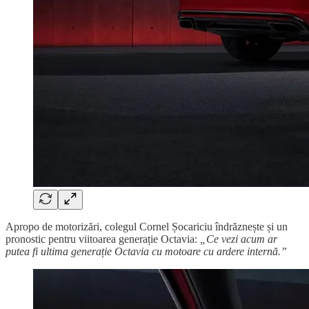
Apropo de motorizări, colegul Cornel Șocariciu îndrăznește și un
pronostic pentru viitoarea generație Octavia:
„Ce vezi acum ar
putea fi ultima generație Octavia cu motoare cu ardere internă.”