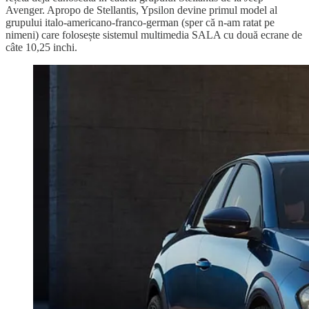
Avenger. Apropo de Stellantis, Ypsilon devine primul model al
grupului italo-americano-franco-german (sper că n-am ratat pe
nimeni) care folosește sistemul multimedia SALA cu două ecrane de
câte 10,25 inchi.