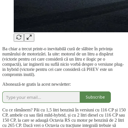
Ba chiar a trecut printr-o inevitabilă cură de slăbire în privința
numărului de motorizări. Ia uite: motorul de un litru a dispărut
(victorie pentru cei care consideră că un litru e ilogic pe o
compactă), iar inginerii nu suflă nicio vorbă despre o versiune plug-
in hybrid (victorie pentru cei care consideră că PHEV este un
compromis inutil).
Abonează-te gratis la acest newsletter:
Subscribe
Cu ce rămânem? Păi cu 1,5 litri benzină în versiuni cu 116 CP și 150
CP, ambele cu sau fără mild-hybrid, și cu 2 litri diesel cu 116 CP sau
150 CP, la care se adaugă Octavia RS cu motor pe benzină de 2 litri
cu 265 CP. Dacă vrei o Octavia cu tracțiune integrală trebuie să