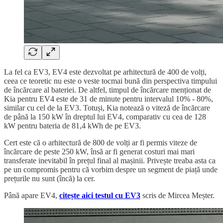
La fel ca EV3, EV4 este dezvoltat pe arhitectură de 400 de volți,
ceea ce teoretic nu este o veste tocmai bună din perspectiva timpului
de încărcare al bateriei. De altfel, timpul de încărcare menționat de
Kia pentru EV4 este de 31 de minute pentru intervalul 10% - 80%,
similar cu cel de la EV3. Totuși, Kia notează o viteză de încărcare
de până la 150 kW în dreptul lui EV4, comparativ cu cea de 128
kW pentru bateria de 81,4 kWh de pe EV3.
Cert este că o arhitectură de 800 de volți ar fi permis viteze de
încărcare de peste 250 kW, însă ar fi generat costuri mai mari
transferate inevitabil în prețul final al mașinii. Privește treaba asta ca
pe un compromis pentru că vorbim despre un segment de piață unde
prețurile nu sunt (încă) la cer.
Până apare EV4,
citește aici testul cu EV3
scris de Mircea Meșter.