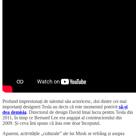
Profund impresionați de talentul său actoricesc, doi dintre cei mai
importanți designeri Tesla au decis că este momentul potrivit
să-și
dea demisia
. Directorul de design David Imai lucra pentru Tesla din
2011, în timp ce Bernard Lee era angajat al constructorului din
2009. Și ceva îmi spune că ăsta este doar începutul.
Aparent, activitățile „culturale” ale lui Musk se refrâng și asupra