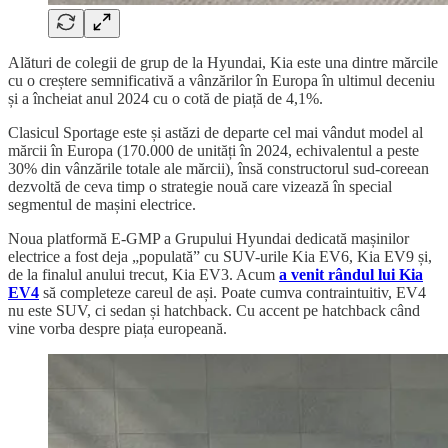
Alături de colegii de grup de la Hyundai, Kia este una dintre mărcile
cu o creștere semnificativă a vânzărilor în Europa în ultimul deceniu
și a încheiat anul 2024 cu o cotă de piață de 4,1%.
Clasicul Sportage este și astăzi de departe cel mai vândut model al
mărcii în Europa (170.000 de unități în 2024, echivalentul a peste
30% din vânzările totale ale mărcii), însă constructorul sud-coreean
dezvoltă de ceva timp o strategie nouă care vizează în special
segmentul de mașini electrice.
Noua platformă E-GMP a Grupului Hyundai dedicată mașinilor
electrice a fost deja „populată” cu SUV-urile Kia EV6, Kia EV9 și,
de la finalul anului trecut, Kia EV3. Acum
a venit rândul lui Kia
EV4
să completeze careul de ași. Poate cumva contraintuitiv, EV4
nu este SUV, ci sedan și hatchback. Cu accent pe hatchback când
vine vorba despre piața europeană.