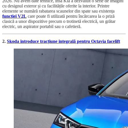
2026. Nu avem date tehnice, însă Kia a dezvăluit o serie de imagini
cu designul exteror și cu facilitățile oferite la interior. Printre
elemente se numără rabatarea scaunelor din spate sau existența
funcției V2L
care poate fi utilizată pentru încărcarea la o priză
clasică a unor dispozitive precum o trotinetă electrică, un grătar
electric, un aspirator portabil sau o cafetieră.
2.
Skoda introduce tracțiune integrală pentru Octavia facelift