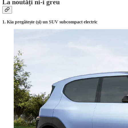
La noutăți ni-i greu
1. Kia pregătește (și) un SUV subcompact electric