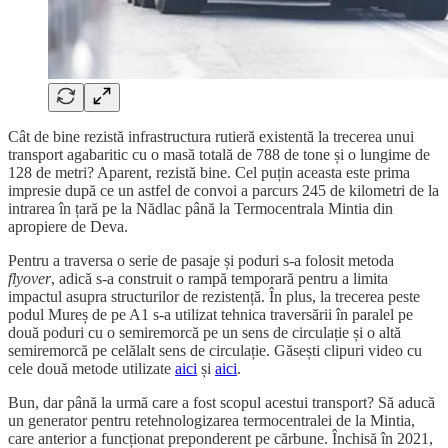
Cât de bine rezistă infrastructura rutieră existentă la trecerea unui
transport agabaritic cu o masă totală de 788 de tone și o lungime de
128 de metri? Aparent, rezistă bine. Cel puțin aceasta este prima
impresie după ce un astfel de convoi a parcurs 245 de kilometri de la
intrarea în țară pe la Nădlac până la Termocentrala Mintia din
apropiere de Deva.
Pentru a traversa o serie de pasaje și poduri s-a folosit metoda
flyover
, adică s-a construit o rampă temporară pentru a limita
impactul asupra structurilor de rezistență. În plus, la trecerea peste
podul Mureș de pe A1 s-a utilizat tehnica traversării în paralel pe
două poduri cu o semiremorcă pe un sens de circulație și o altă
semiremorcă pe celălalt sens de circulație. Găsești clipuri video cu
cele două metode utilizate
aici
și
aici
.
Bun, dar până la urmă care a fost scopul acestui transport? Să aducă
un generator pentru retehnologizarea termocentralei de la Mintia,
care anterior a funcționat preponderent pe cărbune. Închisă în 2021,