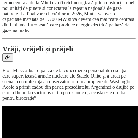
termocentrala de la Mintia va fi retehnologizată prin construcția unei
noi unități de putere și conectarea la rețeaua națională de gaze
naturale. La finalizarea lucrărilor în 2026, Mintia va avea o
capacitate instalată de 1.700 MW și va deveni cea mai mare centrală
din Uniunea Europeană care produce energie electrică pe bază de
gaze naturale.
Vrăji, vrăjeli și prăjeli
Elon Musk a luat o pauză de la concedierea personalului esențial
care supervizează armele nucleare ale Statele Unite și a urcat pe
scenă la o conferință a conservatorilor din apropiere de Washington.
Acolo a primit cadou din partea președintelui Argentinei o drujbă pe
care a fluturat-o victorios în timp ce spunea „aceasta este drujba
pentru birocrație”.