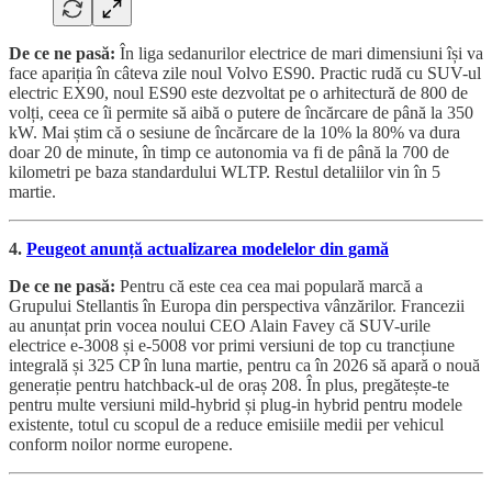
De ce ne pasă:
În liga sedanurilor electrice de mari dimensiuni își va
face apariția în câteva zile noul Volvo ES90. Practic rudă cu SUV-ul
electric EX90, noul ES90 este dezvoltat pe o arhitectură de 800 de
volți, ceea ce îi permite să aibă o putere de încărcare de până la 350
kW. Mai știm că o sesiune de încărcare de la 10% la 80% va dura
doar 20 de minute, în timp ce autonomia va fi de până la 700 de
kilometri pe baza standardului WLTP. Restul detaliilor vin în 5
martie.
4.
Peugeot anunță actualizarea modelelor din gamă
De ce ne pasă:
Pentru că este cea cea mai populară marcă a
Grupului Stellantis în Europa din perspectiva vânzărilor. Francezii
au anunțat prin vocea noului CEO Alain Favey că SUV-urile
electrice e-3008 și e-5008 vor primi versiuni de top cu trancțiune
integrală și 325 CP în luna martie, pentru ca în 2026 să apară o nouă
generație pentru hatchback-ul de oraș 208. În plus, pregătește-te
pentru multe versiuni mild-hybrid și plug-in hybrid pentru modele
existente, totul cu scopul de a reduce emisiile medii per vehicul
conform noilor norme europene.