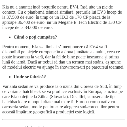
Kia nu a anunțat încă prețurile pentru EV4, însă uite un pic de
context. Cu o platformă tehnică similară, prețurile lui EV3 încep de
la 37.500 de euro, în timp ce un ID.3 de 170 CP pleacă de la
aproape 36.400 de euro, iar un Megane E-Tech Electric de 130 CP
începe de la 34.000 de euro.
Când o poți cumpăra?
Pentru moment, Kia s-a limitat să menționeze că EV4 va fi
disponibil pe piețele europene în a doua jumătate a anului, ceea ce
poate înseamna la vară, dar la fel de bine poate înseamna și prima
lună de iarnă. Dacă ar trebui să dau un termen mai strâns, aș spune
că modelul electric va ajunge în showroom-uri pe parcursul toamnei.
Unde se fabrică?
Varianta sedan se va produce la o uzină din Coreea de Sud, în timp
ce varianta hatchback se va produce exclusiv în Europa, la uzina pe
care Kia o deține la Zilina (Slovacia). De altfel, caroseria de tip
hatchback are o popularitate mai mare în Europa comparativ cu
caroseria sedan, motiv pentru care alegerea sud-coreeniilor pentru
această împărțire geografică a producției este logică.