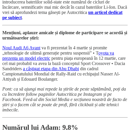
introducerea bateriilor solid-state este numărul de cicluri de
încărcare, semnificativ mai mic decât în cazul bateriilor Li-Ion. Dacă
vrei să aprofundezi tema găsești pe Autocritica
un articol dedicat
pe subiect
.
Mențiuni, aplauze amicale și diplome de participare se acordă și
următoarelor știri:
Noul Audi A6 Avant
va fi prezentat în 4 martie și promite
„tehnologie de ultimă generație pentru suspensii” • T
oyota va
prezenta un model electric
pentru piața europeană în 12 martie, care
cel mai probabil va avea la bază conceptul Sport Crossover • Dacia
Sandriders
a câștigat etapa din Abu Dhabi
din cadrul
Campionatulului Mondial de Rally-Raid cu echipajul Nasser Al-
Attiyah și Edouard Boulanger.
Pont: ca să ajungi mai repede la știrile de peste săptămână, poți da
cu încredere follow paginilor Autocritica pe Instagram și pe
Facebook. Feed-ul din Social Media e secțiunea noastră de facto de
știri și o facem cât se poate de profi, fără clickbait și alte tehnici
imbecile.
Numărul lui Adam: 9,8%