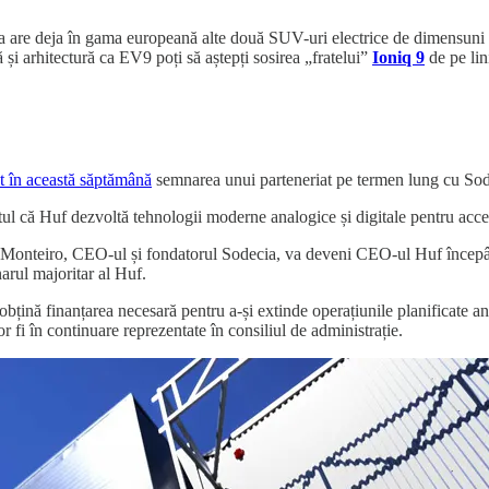
 are deja în gama europeană alte două SUV-uri electrice de dimensuni
și arhitectură ca EV9 poți să aștepți sosirea „fratelui”
Ioniq 9
de pe lin
t în această săptămână
semnarea unui parteneriat pe termen lung cu Sod
ptul că Huf dezvoltă tehnologii moderne analogice și digitale pentru acces
Monteiro, CEO-ul și fondatorul Sodecia, va deveni CEO-ul Huf începând 
arul majoritar al Huf.
nă finanțarea necesară pentru a-și extinde operațiunile planificate anteri
r fi în continuare reprezentate în consiliul de administrație.