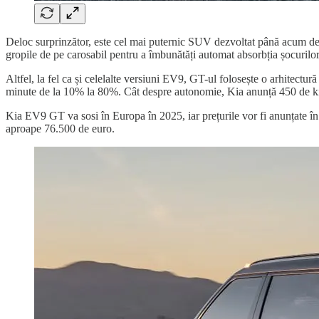
Deloc surprinzător, este cel mai puternic SUV dezvoltat până acum de
gropile de pe carosabil pentru a îmbunătăți automat absorbția șocurilor
Altfel, la fel ca și celelalte versiuni EV9, GT-ul folosește o arhitectu
minute de la 10% la 80%. Cât despre autonomie, Kia anunță 450 de k
Kia EV9 GT va sosi în Europa în 2025, iar prețurile vor fi anunțate în
aproape 76.500 de euro.