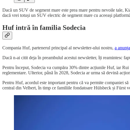
Dacă un SUV de segment mare este prea mare pentru nevoile tale, Kia
dacă vrei totuși un SUV electric de segment mare cu aceeași platformă 
Huf intră în familia Sodecia
Compania Huf, partenerul principal al newsletter-ului nostru,
a anunța
Dacă n-ai citit deja în preambulul acestui newsletter, îți reamintesc fa
Pentru început, Sodecia va cumpăra 30% dintre acțiunile Huf, iar Rui 
reglementare. Ulterior, până în 2028, Sodecia ar urma să devină acțion
Pentru Huf, acordul este important pentru că va permite companiei să obți
central din Velbert, în timp ce familiile fondatoare Hülsbeck și Fürst vo