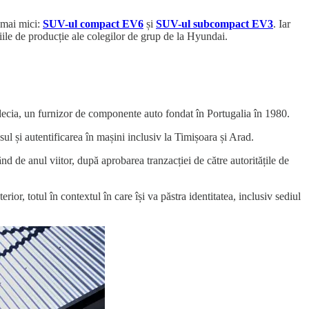
 mai mici:
SUV-ul compact EV6
și
SUV-ul subcompact EV3
. Iar
iile de producție ale colegilor de grup de la Hyundai.
ecia, un furnizor de componente auto fondat în Portugalia în 1980.
ul și autentificarea în mașini inclusiv la Timișoara și Arad.
de anul viitor, după aprobarea tranzacției de către autoritățile de
or, totul în contextul în care își va păstra identitatea, inclusiv sediul