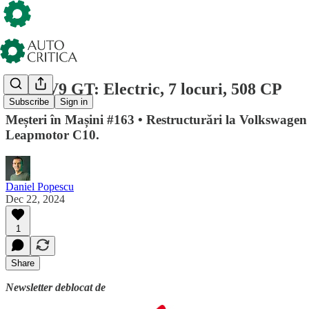
Kia EV9 GT: Electric, 7 locuri, 508 CP
Subscribe
Sign in
Meșteri în Mașini #163 • Restructurări la Volkswagen •
Leapmotor C10.
Daniel Popescu
Dec 22, 2024
1
Share
Newsletter deblocat de