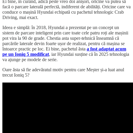
Ei bine, în curând, adică peste vreo doi anișori, oricine va putea să
facă o parcare laterală perfectă, indiferent de abilități. Oricine care va
conduce o mașină Hyundai echipată cu pachetul tehnologic Crab
Driving, mai exact.
Ideea e simplă: în 2018, Hyundai a prezentat pe un concept un
sistem de parcare inteligent prin care toate cele patru roți ale mașinii
pot vira la 90 de grade. Chestia asta super-tehnică înseamnă că
parcările laterale devin foarte ușor de realizat, pentru că mașina se
întoarce practic pe loc. Ei bine, pachetul ăsta
a fost adaptat acum
pe un Ioniq 5 modificat
, iar Hyundai susține că în 2025 tehnologia
va ajunge pe modele de serie.
Oare ăsta să fie adevăratul motiv pentru care Meșter și-a luat anul
trecut Ioniq 5?