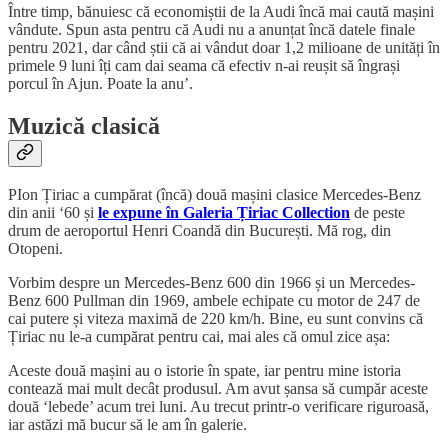
Între timp, bănuiesc că economiștii de la Audi încă mai caută mașini
vândute. Spun asta pentru că Audi nu a anunțat încă datele finale
pentru 2021, dar când știi că ai vândut doar 1,2 milioane de unități în
primele 9 luni îți cam dai seama că efectiv n-ai reușit să îngrași
porcul în Ajun. Poate la anu’.
Muzică clasică
PIon Țiriac a cumpărat (încă) două mașini clasice Mercedes-Benz
din anii ‘60 și
le expune în Galeria Țiriac Collection
de peste
drum de aeroportul Henri Coandă din București. Mă rog, din
Otopeni.
Vorbim despre un Mercedes-Benz 600 din 1966 și un Mercedes-
Benz 600 Pullman din 1969, ambele echipate cu motor de 247 de
cai putere și viteza maximă de 220 km/h. Bine, eu sunt convins că
Țiriac nu le-a cumpărat pentru cai, mai ales că omul zice așa:
Aceste două mașini au o istorie în spate, iar pentru mine istoria
contează mai mult decât produsul. Am avut șansa să cumpăr aceste
două ‘lebede’ acum trei luni. Au trecut printr-o verificare riguroasă,
iar astăzi mă bucur să le am în galerie.