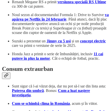
Renault Megane RS a primit
versiunea specială RS Ultime
cu 300 de cai putere.
Noul sezon al documentarului Formula 1: Drive to Survive
va
apărea pe Netflix în 24 februarie
. Până atunci, dacă îți plac
documentarele sportive aruncă un ochi și pe noile producții
Break Point
(e cu tenis)
și Superleague
(e cu fotbal)
proaspăt
scoase din cuptor de oamenii de la Netflix și Apple.
Suzuki a prezentat un
Jimny cu 5 uși
și un
concept electric
care va primi o versiune de serie în 2025.
Honda Jazz a primit o serie de îmbunătățiri, inclusiv
11 cai
putere în plus la motor
. Cât o echipă de fotbal, practic.
Consum extraurban
Sunt sigur că l-ai văzut deja, dar nu pot să-l sar din lista asta:
Puterea din umbră
. Bonus:
Cum a luat naștere
investigația
.
Cum se schimbă clima în România
, acum și în viitor.