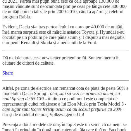
cu 2021. Partea mai puțin bună este că cele aproape 130.000 de
mașini vândute sunt deocamdată praf pe ceas pe lângă cele 300.000
de unități comercializate prin 2009-2010, când a apărut și celebrul
program Rabla.
Evident, Dacia și-a tras partea leului cu aproape 40.000 de unități,
însă marea surpriză este că mărcile asiatice Toyota și Hyundai s-au
cocoțat pe un podium pe care până acum și-l disputau mai degrabă
europenii Renault și Skoda și americanii de la Ford.
Dă mai departe acest newsletter prietenilor tăi. Suntem mereu în
căutare de cititori de calitate.
Share
Altfel, pe zona de electrice am remarcat cota de piață de peste 50% a
modelului Dacia Spring -
oho, stai să vezi ce urmează acum, cu
noul Spring de 65 CP!
- în timp ce podiumul este completat de
reprezentanții cultei religioase a lui Elon Musk prin Tesla Model 3 -
care sigur sunt foarte fericiți acum că au scăzut prețurile cu 20%
-
dar și de modelul de oraș Volkswagen e-Up!
Prezența a două modele de oraș în top 3 este un semn că oamenii se
împart în principiu în două mari categorii: ăia care țipă pe Facebook