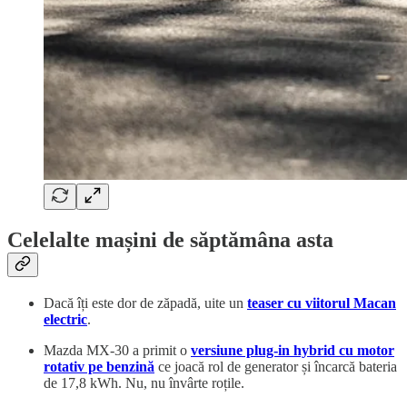
Celelalte mașini de săptămâna asta
Dacă îți este dor de zăpadă, uite un
teaser cu viitorul Macan
electric
.
Mazda MX-30 a primit o
versiune plug-in hybrid cu motor
rotativ pe benzină
ce joacă rol de generator și încarcă bateria
de 17,8 kWh. Nu, nu învârte roțile.