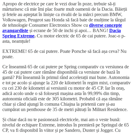
Apropo de electrice pe care le vezi doar în poze, trebuie să-ți
mărturisesc că mie îmi plac foarte mult oamenii de la Dacia. Băieții
și fetele au așteptat în liniște ca rivalii de la mărci precum BMW,
Volkswagen, Peugeot sau Honda să facă baie de mulțime la târgul
de tehnologie Consumer Electronics Show cu
diverse concepte
avangardiste
și ecrane de 50 de inchi și apoi… BANG!
Dacia
Spring Extreme
.
Cu motor electric de 65 de cai putere. Joac-o p-
asta, neamțule!
EXTREME! 65 de cai putere. Poate Porsche să facă așa ceva? Nu
poate.
Ce înseamnă 65 de cai putere pe Spring comparativ cu versiunea de
45 de cai putere care rămâne disponibilă ca versiune de bază în
gamă? Păi înseamnă în primul rând accelerații mai bune. Autonomia
e tot pe acolo și ajunge la 220 de kilometri în regim mixt, comparativ
cu cei 230 de kilometri ai versiunii cu motor de 45 CP. Iar în oraș,
adică acolo unde o să folosești mașina asta în 99,99% din timp,
autonomia oficială este de 305 kilometri. Probabil că așa rămâne
chiar și când ajungi în comuna Chiajna la prietenii care și-au
cumpărat un penthouse de 35 de metri pătrați în Militari Residence.
Și chiar dacă nu te pasionează electricele, mai am o veste bună:
nivelul de echipare Extreme, introdus în premieră pe Springul de 65
CP, va fi disponibil în viitor și pe Sandero, Duster și Jogger. Cu