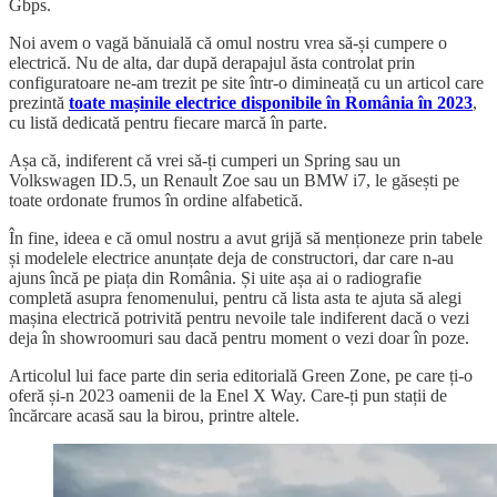
Gbps.
Noi avem o vagă bănuială că omul nostru vrea să-și cumpere o
electrică. Nu de alta, dar după derapajul ăsta controlat prin
configuratoare ne-am trezit pe site într-o dimineață cu un articol care
prezintă
toate mașinile electrice disponibile în România în 2023
,
cu listă dedicată pentru fiecare marcă în parte.
Așa că, indiferent că vrei să-ți cumperi un Spring sau un
Volkswagen ID.5, un Renault Zoe sau un BMW i7, le găsești pe
toate ordonate frumos în ordine alfabetică.
În fine, ideea e că omul nostru a avut grijă să menționeze prin tabele
și modelele electrice anunțate deja de constructori, dar care n-au
ajuns încă pe piața din România. Și uite așa ai o radiografie
completă asupra fenomenului, pentru că lista asta te ajuta să alegi
mașina electrică potrivită pentru nevoile tale indiferent dacă o vezi
deja în showroomuri sau dacă pentru moment o vezi doar în poze.
Articolul lui face parte din seria editorială Green Zone, pe care ți-o
oferă și-n 2023 oamenii de la Enel X Way. Care-ți pun stații de
încărcare acasă sau la birou, printre altele.