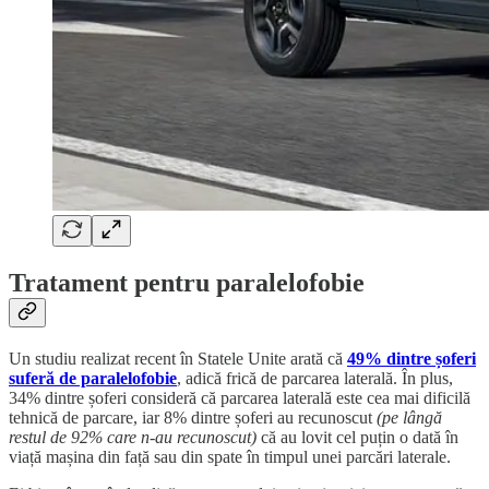
Tratament pentru paralelofobie
Un studiu realizat recent în Statele Unite arată că
49% dintre șoferi
suferă de paralelofobie
, adică frică de parcarea laterală. În plus,
34% dintre șoferi consideră că parcarea laterală este cea mai dificilă
tehnică de parcare, iar 8% dintre șoferi au recunoscut
(pe lângă
restul de 92% care n-au recunoscut)
că au lovit cel puțin o dată în
viață mașina din față sau din spate în timpul unei parcări laterale.