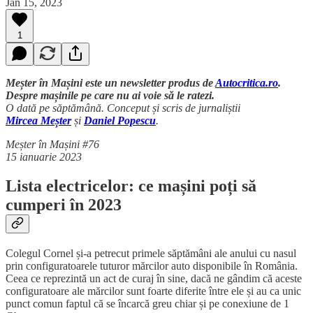
Jan 15, 2023
1
Meșter în Mașini este un newsletter produs de
Autocritica.ro
.
Despre mașinile pe care nu ai voie să le ratezi.
O dată pe săptămână. Conceput și scris de jurnaliștii
Mircea Meșter
și
Daniel Popescu
.
Meșter în Mașini #76
15 ianuarie 2023
Lista electricelor: ce mașini poți să
cumperi în 2023
Colegul Cornel și-a petrecut primele săptămâni ale anului cu nasul
prin configuratoarele tuturor mărcilor auto disponibile în România.
Ceea ce reprezintă un act de curaj în sine, dacă ne gândim că aceste
configuratoare ale mărcilor sunt foarte diferite între ele și au ca unic
punct comun faptul că se încarcă greu chiar și pe conexiune de 1