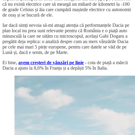
că nu există electrice care să meargă un miliard de kilometri la -100
de grade Celsius și ăia care cumpără mașinile electrice cu autonomii
de oraș și se bucură de ele.
Iar dacă simți nevoia să-mi atragi atenția că performanțele Dacia pe
plan local nu prea sunt relevante pentru că România e o piață auto
minusculă la care ne uităm cu microscopul, același Gabi Dogaru a
pregătit deja replica: o analiză despre cum au mers vânzările Dacia
pe cele mai mari 5 piețe europene, pentru care datele se văd de pe
Lună și, dacă e senin, de pe Marte.
Ei bine,
avem creșteri de vânzări pe linie
- cota de piață a mărcii
Dacia a ajuns la 8,6% în Franța și a depășit 5% în Italia.