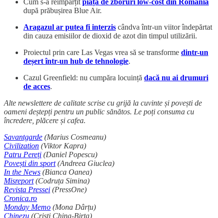
Cum s-a reîmpărțit
piața de zboruri low-cost din România
după prăbușirea Blue Air.
Aragazul ar putea fi interzis
cândva într-un viitor îndepărtat
din cauza emisiilor de dioxid de azot din timpul utilizării.
Proiectul prin care Las Vegas vrea să se transforme
dintr-un
deșert într-un hub de tehnologie
.
Cazul Greenfield: nu cumpăra locuință
dacă nu ai drumuri
de acces
.
Alte newslettere de calitate scrise cu grijă la cuvinte și povești de
oameni deștepți pentru un public sănătos. Le poți consuma cu
încredere, plăcere și cafea.
Savantgarde
(Marius Cosmeanu)
Civilization
(Viktor Kapra)
Patru Pereți
(Daniel Popescu)
Povești din sport
(Andreea Giuclea)
In the News
(Bianca Oanea)
Misreport
(Codruța Simina)
Revista Pressei
(PressOne)
Cronica.ro
Monday Memo
(Mona Dârțu)
Chinezu
(Cristi China-Birta)