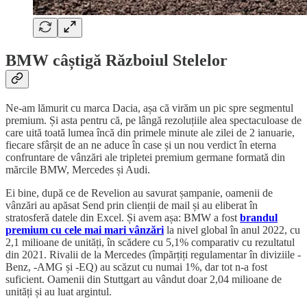
BMW câștigă Războiul Stelelor
Ne-am lămurit cu marca Dacia, așa că virăm un pic spre segmentul
premium. Și asta pentru că, pe lângă rezoluțiile alea spectaculoase de
care uită toată lumea încă din primele minute ale zilei de 2 ianuarie,
fiecare sfârșit de an ne aduce în case și un nou verdict în eterna
confruntare de vânzări ale tripletei premium germane formată din
mărcile BMW, Mercedes și Audi.
Ei bine, după ce de Revelion au savurat șampanie, oamenii de
vânzări au apăsat Send prin clienții de mail și au eliberat în
stratosferă datele din Excel. Și avem așa: BMW a fost
brandul
premium cu cele mai mari vânzări
la nivel global în anul 2022, cu
2,1 milioane de unități, în scădere cu 5,1% comparativ cu rezultatul
din 2021. Rivalii de la Mercedes (împărțiți regulamentar în diviziile -
Benz, -AMG și -EQ) au scăzut cu numai 1%, dar tot n-a fost
suficient. Oamenii din Stuttgart au vândut doar 2,04 milioane de
unități și au luat argintul.