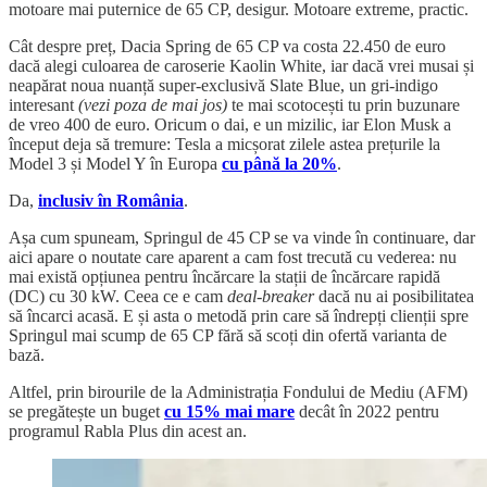
motoare mai puternice de 65 CP, desigur. Motoare extreme, practic.
Cât despre preț, Dacia Spring de 65 CP va costa 22.450 de euro
dacă alegi culoarea de caroserie Kaolin White, iar dacă vrei musai și
neapărat noua nuanță super-exclusivă Slate Blue, un gri-indigo
interesant
(vezi poza de mai jos)
te mai scotocești tu prin buzunare
de vreo 400 de euro. Oricum o dai, e un mizilic, iar Elon Musk a
început deja să tremure: Tesla a micșorat zilele astea prețurile la
Model 3 și Model Y în Europa
cu până la 20%
.
Da,
inclusiv în România
.
Așa cum spuneam, Springul de 45 CP se va vinde în continuare, dar
aici apare o noutate care aparent a cam fost trecută cu vederea: nu
mai există opțiunea pentru încărcare la stații de încărcare rapidă
(DC) cu 30 kW. Ceea ce e cam
deal-breaker
dacă nu ai posibilitatea
să încarci acasă. E și asta o metodă prin care să îndrepți clienții spre
Springul mai scump de 65 CP fără să scoți din ofertă varianta de
bază.
Altfel, prin birourile de la Administrația Fondului de Mediu (AFM)
se pregătește un buget
cu 15% mai mare
decât în 2022 pentru
programul Rabla Plus din acest an.