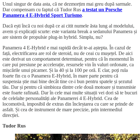
Unul singur de data asta, că ne dezmorțim mai greu după sarmale.
Dar compensam cu faptul că Tudor Rus
a testat un Porsche
Panamera 4 E-Hybrid Sport Turismo
.
Dacă ești încă cu noi după ce ai citit numele ăsta lung al modelului,
avem și explicații scurte: este varianta break a sedanului Panamera și
are sistem de propulsie plug-in hybrid. Simplu, nu?
Panamera 4 E-Hybrid e mai rapidă decât te-ai aștepta. În cazul de
față, electrificarea are rol de steroid, nu de ceai cu mușețel. De aici
este derivat un comportament determinat, pentru că în momentul în
care pui presiune pe accelerație, resursele vin în valuri ordonate, ca
mișcările unui picamer. Și la 40 și la 100 pe oră. E clar, poți rula
foarte fin cu o Panamera E-Hybrid, în mare parte pentru că
suspensia știe mai bine decât tine ce-i bun pentru spatele și șezutul
tău. Dar și pentru că simbioza dintre cele două motoare și transmisie
este foarte rafinată. Dar în cele mai multe situații vei dori să te bucuri
de celelalte personalități ale Panamerei 4 E-Hybrid. Cea de
locomotivă, imposibil de extras din încleștarea cu care se prinde de
asfalt. Și cea de instrument de mare precizie, prin intermediul
direcției.
Tudor Rus