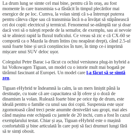
La drum lung se simte cel mai bine, pentru că în oraș, au fost
momente în care transmisia s-a fâstâcit în timpul plecărilor mai
energice de pe loc. Cumva, la volan simți că s-a întrerupt puterea
pentru câteva clipe sau că transmisia încă n-a învățat să stăpânească
cei doi copii: electricul și termicul. Fenomenul se-ntâmplă rar și doar
dacă vrei să o tulești repede de la semafor, de exemplu, sau ai nevoie
să te aliniezi rapid la fluxul traficului. Ce vreau să zic e că CX-60 se
comportă ca o Mazda la drum întins (nu neapărat drept), când 2.5-ul
sună foarte bine și urcă conștiincios în ture, în timp ce-i imprimă
mișcare unui SUV deloc ușor.
Colegului Petre Barac i-a făcut cu ochiul versiunea plug-in hybrid a
lui Volkswagen Tiguan, un model cu o istorie mult mai bogată pe
tărâmul fascinant al Europei. Un model care
l-a făcut să se simtă
zen
.
Tiguan eHybrid te îndeamnă la calm, la un mers liniștit până la
destinație, cu toate că are capacitatea să îți ofere și o doză de
dinamism la volan. Rulează foarte bine pe orice tip de drum, este
ideală pentru o familie cu unul sau doi copii. Suspensia este ușor
zgomotoasă când treci peste anumite denivelări sau gropi, mai ales
când mașina este echipată cu jantele de 20 inchi, cum a fost în cazul
exemplarului testat. Chiar și așa, Tiguan eHybrid este o mașină
confortabilă și bine articulată în care poți să faci drumuri lungi fără
să te simți obosit.