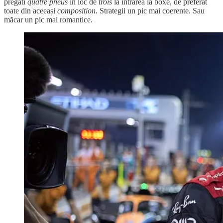
pregăti
quatre
pneus
în loc de
trois
la intrarea la boxe, de preferat
toate din aceeași
composition
. Strategii un pic mai coerente. Sau
măcar un pic mai romantice.