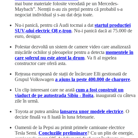
mai bune materiale folosite vreodată pe un Mercedes-
Maybach”. Nemții n-au zis prețul pentru că probabil s-a
negociat individual și s-au dat deja toate.
Nu-i panică, pentru că Audi tocmai a dat
startul producției
SUV-ului electric Q8 e-tron
. Nu-i panică dacă ai 75.000 de
euro, desigur.
Polestar dezvoltă un sistem de camere video care analizează
mișcările ochilor și pleoapelor pentru a detecta
momentele în
care șoferul nu este atent la drum
. Va fi al nșpelea
constructor care oferă asta.
Rețeaua europeană de stații de încărcare Elli gestionată de
Grupul Volkswagen
a ajuns la peste 400.000 de chargere
.
Un clip interesant care ne arată
cum a fost construit un
viaduct de pe autostrada Sibiu - Boița
, inaugurată cu câteva
zile în urmă.
Toyota ar putea amâna
lansarea unor modele electrice
. O
decizie finală va fi luată în luna februarie.
Oamenii de la Pepsi au primit primele camioane electrice
Tesla Semi.
Concluziile preliminare
? Cu un plin de energie,