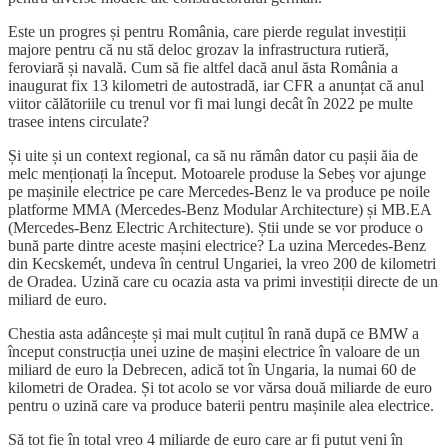
Este un progres și pentru România, care pierde regulat investiții
majore pentru că nu stă deloc grozav la infrastructura rutieră,
feroviară și navală. Cum să fie altfel dacă anul ăsta România a
inaugurat fix 13 kilometri de autostradă, iar CFR a anunțat că anul
viitor călătoriile cu trenul vor fi mai lungi decât în 2022 pe multe
trasee intens circulate?
Și uite și un context regional, ca să nu rămân dator cu pașii ăia de
melc menționați la început. Motoarele produse la Sebeș vor ajunge
pe mașinile electrice pe care Mercedes-Benz le va produce pe noile
platforme MMA (Mercedes-Benz Modular Architecture) și MB.EA
(Mercedes-Benz Electric Architecture). Știi unde se vor produce o
bună parte dintre aceste mașini electrice? La uzina Mercedes-Benz
din Kecskemét, undeva în centrul Ungariei, la vreo 200 de kilometri
de Oradea. Uzină care cu ocazia asta va primi investiții directe de un
miliard de euro.
Chestia asta adâncește și mai mult cuțitul în rană după ce BMW a
început construcția unei uzine de mașini electrice în valoare de un
miliard de euro la Debrecen, adică tot în Ungaria, la numai 60 de
kilometri de Oradea. Și tot acolo se vor vărsa două miliarde de euro
pentru o uzină care va produce baterii pentru mașinile alea electrice.
Să tot fie în total vreo 4 miliarde de euro care ar fi putut veni în