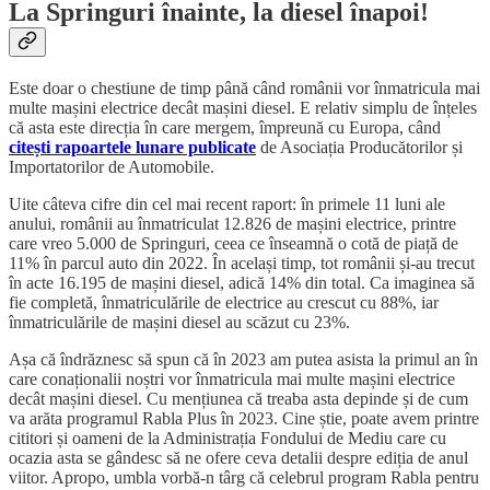
La Springuri înainte, la diesel înapoi!
Este doar o chestiune de timp până când românii vor înmatricula mai
multe mașini electrice decât mașini diesel. E relativ simplu de înțeles
că asta este direcția în care mergem, împreună cu Europa, când
citești rapoartele lunare publicate
de Asociația Producătorilor și
Importatorilor de Automobile.
Uite câteva cifre din cel mai recent raport: în primele 11 luni ale
anului, românii au înmatriculat 12.826 de mașini electrice, printre
care vreo 5.000 de Springuri, ceea ce înseamnă o cotă de piață de
11% în parcul auto din 2022. În același timp, tot românii și-au trecut
în acte 16.195 de mașini diesel, adică 14% din total. Ca imaginea să
fie completă, înmatriculările de electrice au crescut cu 88%, iar
înmatriculările de mașini diesel au scăzut cu 23%.
Așa că îndrăznesc să spun că în 2023 am putea asista la primul an în
care conaționalii noștri vor înmatricula mai multe mașini electrice
decât mașini diesel. Cu mențiunea că treaba asta depinde și de cum
va arăta programul Rabla Plus în 2023. Cine știe, poate avem printre
cititori și oameni de la Administrația Fondului de Mediu care cu
ocazia asta se gândesc să ne ofere ceva detalii despre ediția de anul
viitor. Apropo, umbla vorbă-n târg că celebrul program Rabla pentru