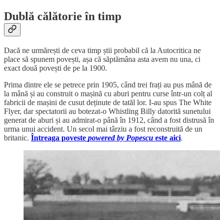
Dublă călătorie în timp
Dacă ne urmărești de ceva timp știi probabil că la Autocritica ne
place să spunem povești, așa că săptămâna asta avem nu una, ci
exact două povești de pe la 1900.
Prima dintre ele se petrece prin 1905, când trei frați au pus mână de
la mână și au construit o mașină cu aburi pentru curse într-un colț al
fabricii de mașini de cusut deținute de tatăl lor. I-au spus The White
Flyer, dar spectatorii au botezat-o Whistling Billy datorită sunetului
generat de aburi și au admirat-o până în 1912, când a fost distrusă în
urma unui accident. Un secol mai târziu a fost reconstruită de un
britanic.
Întreaga poveste
powered by Popescu
este aici
.