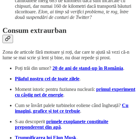
camioanele merg 685 de kilometri dacă sunt încărcate cu
chipsuri, dar numai 160 de kilometri dacă transportă băuturi
răcoritoare.
Elon, ai timp să verifici problema, te rog, între
două suspendări de conturi de Twitter?
Consum extraurban
Zona de articole fără motoare și roți, dar care te ajută să vezi că-n
lume se mai scrie și lent și bine, nu doar repede și prost.
Poți trăi din umor?
20 de ani de stand-up în România
.
Pilaful nostru cel de toate zilele
.
Moment istoric pentru fuziunea nucleară:
primul experiment
cu câștig net de energie
.
Cum se învârt palele turbinelor eoliene când îngheață?
Cu
imagini, grafice și tot ce trebuie
.
S-au descoperit
primele exoplanete constituite
preponderent din apă
.
Trumpificarea lui Elon Musk
.