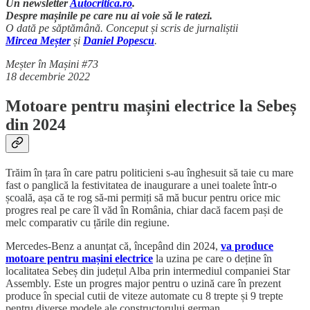
Un newsletter
Autocritica.ro
.
Despre mașinile pe care nu ai voie să le ratezi.
O dată pe săptămână. Conceput și scris de jurnaliștii
Mircea Meșter
și
Daniel Popescu
.
Meșter în Mașini #73
18 decembrie 2022
Motoare pentru mașini electrice la Sebeș
din 2024
Trăim în țara în care patru politicieni s-au înghesuit să taie cu mare
fast o panglică la festivitatea de inaugurare a unei toalete într-o
școală, așa că te rog să-mi permiți să mă bucur pentru orice mic
progres real pe care îl văd în România, chiar dacă facem pași de
melc comparativ cu țările din regiune.
Mercedes-Benz a anunțat că, începând din 2024,
va produce
motoare pentru mașini electrice
la uzina pe care o deține în
localitatea Sebeș din județul Alba prin intermediul companiei Star
Assembly. Este un progres major pentru o uzină care în prezent
produce în special cutii de viteze automate cu 8 trepte și 9 trepte
pentru diverse modele ale constructorului german.