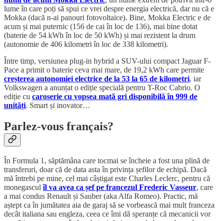
lume în care poți să spui ce vrei despre energia electrică, dar nu că e
Mokka (dacă n-ai panouri fotovoltaice). Bine, Mokka Electric e de
acum și mai puternic (156 de cai în loc de 136), mai bine dotat
(baterie de 54 kWh în loc de 50 kWh) și mai rezistent la drum
(autonomie de 406 kilometri în loc de 338 kilometri).
Între timp, versiunea plug-in hybrid a SUV-ului compact Jaguar F-
Pace a primit o baterie ceva mai mare, de 19,2 kWh care permite
creșterea autonomiei electrice de la 53 la 65 de kilometri
, iar
Volkswagen a anunțat o ediție specială pentru T-Roc Cabrio. O
ediție cu
caroserie cu vopsea mată gri disponibilă în 999 de
unități
. Smart și inovator…
Parlez-vous français?
În Formula 1, săptămâna care tocmai se încheie a fost una plină de
transferuri, doar că de data asta în privința șefilor de echipă. Dacă
mă întrebi pe mine, cel mai câștigat este Charles Leclerc, pentru că
monegascul
îl va avea ca șef pe francezul Frederic Vasseur
, care
a mai condus Renault și Sauber (aka Alfa Romeo). Practic, mă
aștept ca în jumătatea aia de garaj să se vorbească mai mult franceza
decât italiana sau engleza, ceea ce îmi dă speranțe că mecanicii vor