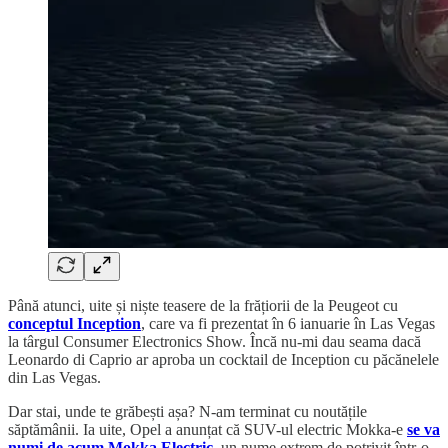
Până atunci, uite și niște teasere de la frățiorii de la Peugeot cu
conceptul Inception
, care va fi prezentat în 6 ianuarie în Las Vegas
la târgul Consumer Electronics Show. Încă nu-mi dau seama dacă
Leonardo di Caprio ar aproba un cocktail de Inception cu păcănelele
din Las Vegas.
Dar stai, unde te grăbești așa? N-am terminat cu noutățile
săptămânii. Ia uite, Opel a anunțat că SUV-ul electric Mokka-e
se va
numi de acum Mokka Electric
, un nume extrem de potrivit într-o