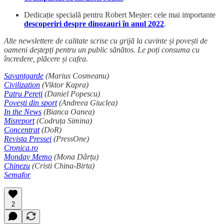
Dedicație specială pentru Robert Meșter: cele mai importante
descoperiri despre dinozauri în anul 2022
.
Alte newslettere de calitate scrise cu grijă la cuvinte și povești de
oameni deștepți pentru un public sănătos. Le poți consuma cu
încredere, plăcere și cafea.
Savantgarde
(Marius Cosmeanu)
Civilization
(Viktor Kapra)
Patru Pereți
(Daniel Popescu)
Povești din sport
(Andreea Giuclea)
In the News
(Bianca Oanea)
Misreport
(Codruța Simina)
Concentrat
(DoR)
Revista Pressei
(PressOne)
Cronica.ro
Monday Memo
(Mona Dârțu)
Chinezu
(Cristi China-Birta)
Semafor
2