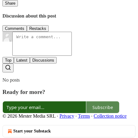
Share
Discussion about this post
Comments
Restacks
Top
Latest
Discussions
No posts
Ready for more?
Subscribe
© 2026 Mester Media SRL
·
Privacy
∙
Terms
∙
Collection notice
Start your Substack