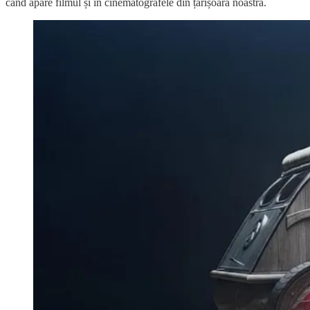
când apare filmul și în cinematografele din țărișoara noastră.