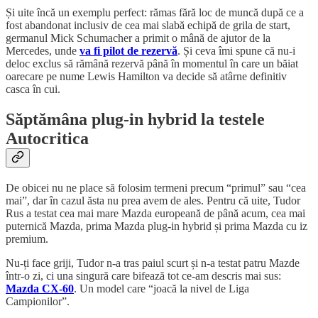
Și uite încă un exemplu perfect: rămas fără loc de muncă după ce a
fost abandonat inclusiv de cea mai slabă echipă de grila de start,
germanul Mick Schumacher a primit o mână de ajutor de la
Mercedes, unde
va fi pilot de rezervă
. Și ceva îmi spune că nu-i
deloc exclus să rămână rezervă până în momentul în care un băiat
oarecare pe nume Lewis Hamilton va decide să atârne definitiv
casca în cui.
Săptămâna plug-in hybrid la testele
Autocritica
De obicei nu ne place să folosim termeni precum “primul” sau “cea
mai”, dar în cazul ăsta nu prea avem de ales. Pentru că uite, Tudor
Rus a testat cea mai mare Mazda europeană de până acum, cea mai
puternică Mazda, prima Mazda plug-in hybrid și prima Mazda cu iz
premium.
Nu-ți face griji, Tudor n-a tras paiul scurt și n-a testat patru Mazde
într-o zi, ci una singură care bifează tot ce-am descris mai sus:
Mazda CX-60
. Un model care “joacă la nivel de Liga
Campionilor”.