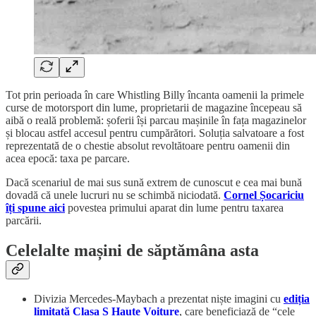
Tot prin perioada în care Whistling Billy încanta oamenii la primele
curse de motorsport din lume, proprietarii de magazine începeau să
aibă o reală problemă: șoferii își parcau mașinile în fața magazinelor
și blocau astfel accesul pentru cumpărători. Soluția salvatoare a fost
reprezentată de o chestie absolut revoltătoare pentru oamenii din
acea epocă: taxa pe parcare.
Dacă scenariul de mai sus sună extrem de cunoscut e cea mai bună
dovadă că unele lucruri nu se schimbă niciodată.
Cornel Șocariciu
îți spune aici
povestea primului aparat din lume pentru taxarea
parcării.
Celelalte mașini de săptămâna asta
Divizia Mercedes-Maybach a prezentat niște imagini cu
ediția
limitată Clasa S Haute Voiture
, care beneficiază de “cele