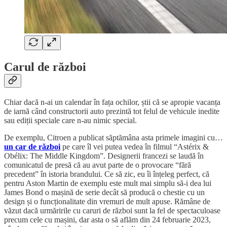
Carul de război
Chiar dacă n-ai un calendar în fața ochilor, știi că se apropie vacanța
de iarnă când constructorii auto prezintă tot felul de vehicule inedite
sau ediții speciale care n-au nimic special.
De exemplu, Citroen a publicat săptămâna asta primele imagini cu…
un car de război
pe care îl vei putea vedea în filmul “Astérix &
Obélix: The Middle Kingdom”. Designerii francezi se laudă în
comunicatul de presă că au avut parte de o provocare “fără
precedent” în istoria brandului. Ce să zic, eu îi înțeleg perfect, că
pentru Aston Martin de exemplu este mult mai simplu să-i dea lui
James Bond o mașină de serie decât să producă o chestie cu un
design și o funcționalitate din vremuri de mult apuse. Rămâne de
văzut dacă urmăririle cu caruri de război sunt la fel de spectaculoase
precum cele cu mașini, dar asta o să aflăm din 24 februarie 2023,