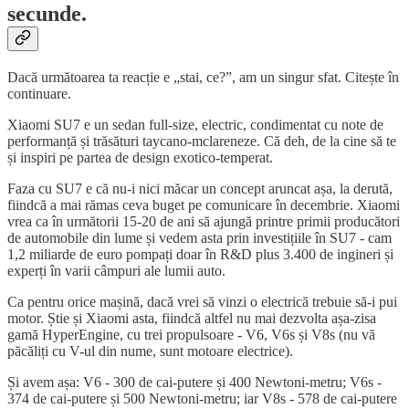
secunde.
Dacă următoarea ta reacție e „stai, ce?”, am un singur sfat. Citește în
continuare.
Xiaomi SU7 e un sedan full-size, electric, condimentat cu note de
performanță și trăsături taycano-mclareneze. Că deh, de la cine să te
și inspiri pe partea de design exotico-temperat.
Faza cu SU7 e că nu-i nici măcar un concept aruncat așa, la derută,
fiindcă a mai rămas ceva buget pe comunicare în decembrie. Xiaomi
vrea ca în următorii 15-20 de ani să ajungă printre primii producători
de automobile din lume și vedem asta prin investițiile în SU7 - cam
1,2 miliarde de euro pompați doar în R&D plus 3.400 de ingineri și
experți în varii câmpuri ale lumii auto.
Ca pentru orice mașină, dacă vrei să vinzi o electrică trebuie să-i pui
motor. Știe și Xiaomi asta, fiindcă altfel nu mai dezvolta așa-zisa
gamă HyperEngine, cu trei propulsoare - V6, V6s și V8s (nu vă
păcăliți cu V-ul din nume, sunt motoare electrice).
Și avem așa: V6 - 300 de cai-putere și 400 Newtoni-metru; V6s -
374 de cai-putere și 500 Newtoni-metru; iar V8s - 578 de cai-putere