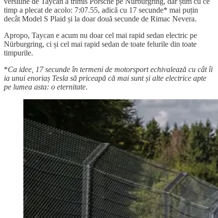
versiune de Taycan a trimis Porsche pe Nürburgring, dar știm cu ce
timp a plecat de acolo: 7:07.55, adică cu 17 secunde* mai puțin
decât Model S Plaid și la doar două secunde de Rimac Nevera.
Apropo, Taycan e acum nu doar cel mai rapid sedan electric pe
Nürburgring, ci și cel mai rapid sedan de toate felurile din toate
timpurile.
*
Ca idee, 17 secunde în termeni de motorsport echivalează cu cât îi
ia unui enoriaș Tesla să priceapă că mai sunt și alte electrice apte
pe lumea asta: o eternitate
.