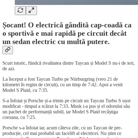
Șocant! O electrică gândită cap-coadă ca
o sportivă e mai rapidă pe circuit decât
un sedan electric cu multă putere.
Scurt istoric, fiindcă rivalitatea dintre Taycan și Model S nu-i de ieri,
de azi.
La început a fost Taycan Turbo pe Nürburgring (vreo 21 de
kilometri în regim de circuit), cu un timp de 7:42. Apoi a venit
Model S Plaid, cu 7:35.
S-a înfoiat și Porsche și-a trimis pe circuit un Taycan Turbo S ușor
modificat - timpul a scăzut la 7:33. Musk i-a pus și el odorului său
un pachet de performanță subtil, iar Model S Plaid recâștiga
coroana, cu 7:25.
Porsche s-a înfoiat iar, acum câteva zile, cu un Taycan de pre-
producție, cel mai probabil un facelift al electricei. Nu știm ce