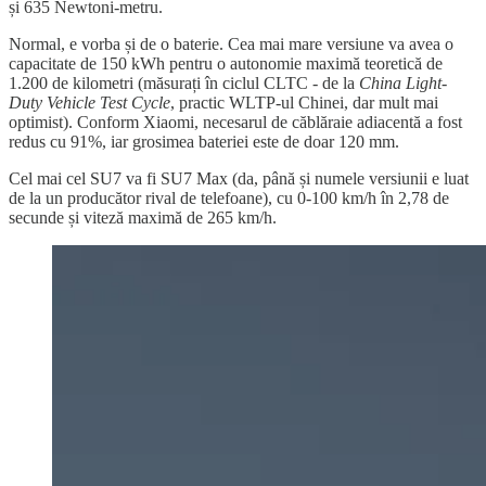
și 635 Newtoni-metru.
Normal, e vorba și de o baterie. Cea mai mare versiune va avea o
capacitate de 150 kWh pentru o autonomie maximă teoretică de
1.200 de kilometri (măsurați în ciclul CLTC - de la
China Light-
Duty Vehicle Test Cycle
, practic WLTP-ul Chinei, dar mult mai
optimist). Conform Xiaomi, necesarul de căblăraie adiacentă a fost
redus cu 91%, iar grosimea bateriei este de doar 120 mm.
Cel mai cel SU7 va fi SU7 Max (da, până și numele versiunii e luat
de la un producător rival de telefoane), cu 0-100 km/h în 2,78 de
secunde și viteză maximă de 265 km/h.