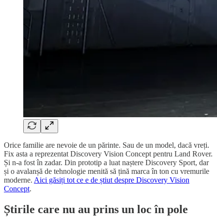
Orice familie are nevoie de un părinte. Sau de un model, dacă vreți.
Fix asta a reprezentat Discovery Vision Concept pentru Land Rover.
Și n-a fost în zadar. Din prototip a luat naștere Discovery Sport, dar
și o avalanșă de tehnologie menită să țină marca în ton cu vremurile
moderne.
Aici găsiți tot ce e de știut despre Discovery Vision
Concept
.
Știrile care nu au prins un loc în pole