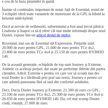
e cea de la baza piramidei în gamă.
Înainte să continuăm, important de notat: față de Essential, restul de
3 echipări oferă toate variantele de motorizare de la GPL la hibrid la
benzină mild-hybrid.
Dacă ai nevoie de nelămuriri, subsemnatul a fost anul trecut până-n
Lisabona și înapoi ca să-ți ofere cât mai multe informații despre noul
Duster, expuse într-un
articol destul de stufos
.
Revenind, mai sus de Essential stă Expression. Prețurile sunt:
20.000 de euro pentru GPL, 21.600 de euro pentru TCe 4x2,
23.800 de euro pentru TCe 4x4 și 25.150 de euro pentru HYBRID
140.
De la această generație, echipările de top sunt Journey și Extreme.
Ambele cu aceleași prețuri, dar axate pe preferințe diferite din partea
clienților. Adică: Extreme e pentru cei care vor să scoată mai des
noul Duster la o tăvăleală prin praf sau noroi, Journey e pentru cei
care admiră panorama fără să iasă din confortul asfaltului.
Deci, Dacia Duster Journey și Extreme: 21.500 de euro cu GPL,
23.100 de euro pentru TCe 4x2, 25.300 de euro pentru TCe 4x4 și
26.650 de euro pentru HYBRID 140. Da, cel mai scump Duster
costă, rotunjit, 27.000 de euro.