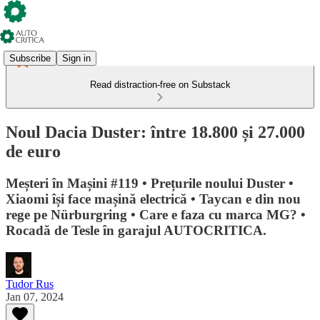
Subscribe
Sign in
Read distraction-free on Substack
Noul Dacia Duster: între 18.800 și 27.000
de euro
Meșteri în Mașini #119 • Prețurile noului Duster •
Xiaomi își face mașină electrică • Taycan e din nou
rege pe Nürburgring • Care e faza cu marca MG? •
Rocadă de Tesle în garajul AUTOCRITICA.
Tudor Rus
Jan 07, 2024