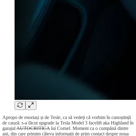
Apropo de enoriași și de Tesle, ca să vedeți că vorbim în cunoștință
de cauză: s-a făcut upgrade la Tesla Model 3 facelift aka Highland în
garajul
AUTOCRITICA
lui Cornel. Moment ca o cumpănă dintre
ani, din care primim câteva informații de prim contact despre noua