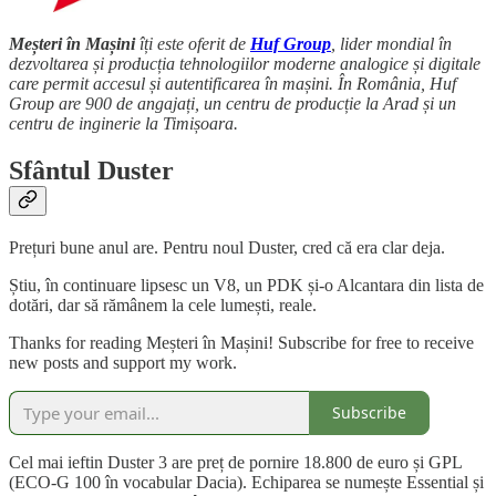
Meșteri în Mașini
îți este oferit de
Huf Group
, lider mondial în
dezvoltarea și producția tehnologiilor moderne analogice și digitale
care permit accesul și autentificarea în mașini. În România, Huf
Group are 900 de angajați, un centru de producție la Arad și un
centru de inginerie la Timișoara.
Sfântul Duster
Prețuri bune anul are. Pentru noul Duster, cred că era clar deja.
Știu, în continuare lipsesc un V8, un PDK și-o Alcantara din lista de
dotări, dar să rămânem la cele lumești, reale.
Thanks for reading Meșteri în Mașini! Subscribe for free to receive
new posts and support my work.
Subscribe
Cel mai ieftin Duster 3 are preț de pornire 18.800 de euro și GPL
(ECO-G 100 în vocabular Dacia). Echiparea se numește Essential și