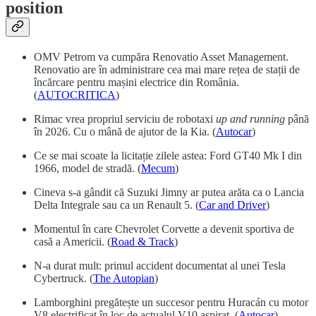
position
OMV Petrom va cumpăra Renovatio Asset Management.
Renovatio are în administrare cea mai mare rețea de stații de
încărcare pentru mașini electrice din România.
(
AUTOCRITICA
)
Rimac vrea propriul serviciu de robotaxi
up and running
până
în 2026. Cu o mână de ajutor de la Kia. (
Autocar
)
Ce se mai scoate la licitație zilele astea: Ford GT40 Mk I din
1966, model de stradă. (
Mecum
)
Cineva s-a gândit că Suzuki Jimny ar putea arăta ca o Lancia
Delta Integrale sau ca un Renault 5. (
Car and Driver
)
Momentul în care Chevrolet Corvette a devenit sportiva de
casă a Americii. (
Road & Track
)
N-a durat mult: primul accident documentat al unei Tesla
Cybertruck. (
The Autopian
)
Lamborghini pregătește un succesor pentru Huracán cu motor
V8 electrificat în loc de actualul V10 aspirat. (
Autocar
)