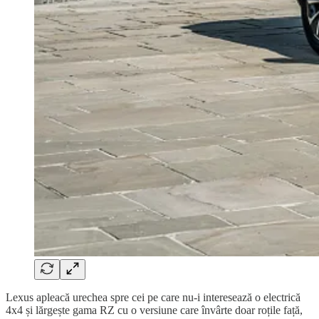
Lexus apleacă urechea spre cei pe care nu-i interesează o electrică
4x4 și lărgește gama RZ cu o versiune care învârte doar roțile față,