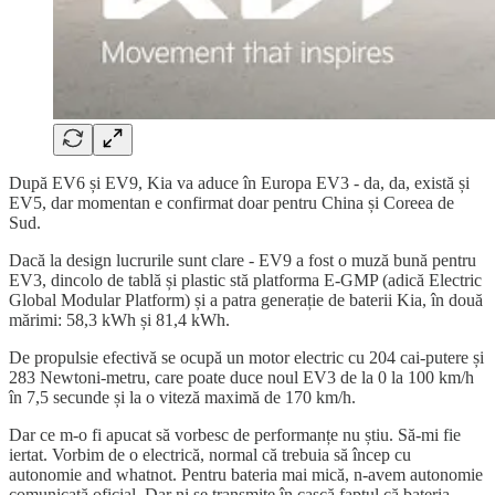
După EV6 și EV9, Kia va aduce în Europa EV3 - da, da, există și
EV5, dar momentan e confirmat doar pentru China și Coreea de
Sud.
Dacă la design lucrurile sunt clare - EV9 a fost o muză bună pentru
EV3, dincolo de tablă și plastic stă platforma E-GMP (adică Electric
Global Modular Platform) și a patra generație de baterii Kia, în două
mărimi: 58,3 kWh și 81,4 kWh.
De propulsie efectivă se ocupă un motor electric cu 204 cai-putere și
283 Newtoni-metru, care poate duce noul EV3 de la 0 la 100 km/h
în 7,5 secunde și la o viteză maximă de 170 km/h.
Dar ce m-o fi apucat să vorbesc de performanțe nu știu. Să-mi fie
iertat. Vorbim de o electrică, normal că trebuia să încep cu
autonomie and whatnot. Pentru bateria mai mică, n-avem autonomie
comunicată oficial. Dar ni se transmite în cască faptul că bateria