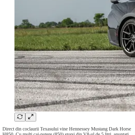
Direct din coclaurii Texasului vine Hennessey Mustang Dark Horse
H850. Cu mulți cai-putere (850) storși din V8-ul de 5 litri, anunțați