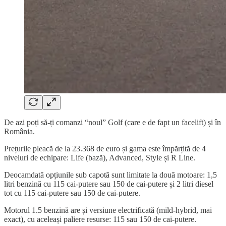
De azi poți să-ți comanzi “noul” Golf (care e de fapt un facelift) și în
România.
Prețurile pleacă de la 23.368 de euro și gama este împărțită de 4
niveluri de echipare: Life (bază), Advanced, Style și R Line.
Deocamdată opțiunile sub capotă sunt limitate la două motoare: 1,5
litri benzină cu 115 cai-putere sau 150 de cai-putere și 2 litri diesel
tot cu 115 cai-putere sau 150 de cai-putere.
Motorul 1.5 benzină are și versiune electrificată (mild-hybrid, mai
exact), cu aceleași paliere resurse: 115 sau 150 de cai-putere.