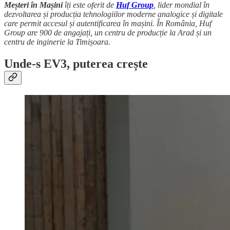
Meșteri în Mașini
îți este oferit de
Huf Group
, lider mondial în
dezvoltarea și producția tehnologiilor moderne analogice și digitale
care permit accesul și autentificarea în mașini. În România, Huf
Group are 900 de angajați, un centru de producție la Arad și un
centru de inginerie la Timișoara.
Unde-s EV3, puterea crește