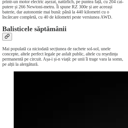
printr-un motor electric așezat, natürlich, pe puntea față, cu 204 cai-
putere și 266 Newtoni-metru. Îi spune RZ 300e și are aceeași
baterie, dar autonomie mai bună: până la 440 kilometri cu o
încărcare completă, cu 40 de kilometri peste versiunea AWD.
Balisticele săptămânii
Mai populată ca niciodată secțiunea de rachete sol-sol, unele
concepte, altele perfect legale pe asfalt public, altele cu reședința
permanentă pe circuit. Așa-i și-n viață: pe unii îi trage vara la somn,
pe alții la alergătură.