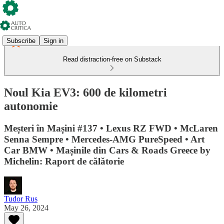
Subscribe
Sign in
Read distraction-free on Substack
Noul Kia EV3: 600 de kilometri
autonomie
Meșteri în Mașini #137 • Lexus RZ FWD • McLaren
Senna Sempre • Mercedes-AMG PureSpeed • Art
Car BMW • Mașinile din Cars & Roads Greece by
Michelin: Raport de călătorie
Tudor Rus
May 26, 2024