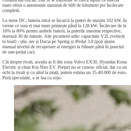
mare oferă o autonomie maximă de 600 de kilometri per încărcare
completă.
La surse DC, bateria mică se încarcă la puteri de maxim 102 kW, în
vreme ce sora ei mai mare primește până la 128 kW. Încărcare de la
10% la 80% pentru ambele baterii, la puterile maxime respective,
durează 30 de minute. Alte picanterii utile: capacitate V2L (vehicle
to load) - știu, are și Dacia pe Spring și iPedal 3.0 (poți ajusta
manual nivelul de recuperare al energiei la frânare până în punctul
de one-pedal car).
Cât despre rivali, aceștia ar fi din zona Volvo EX30, Hyundai Kona
Electric și chiar Kia Niro EV. Prețuri nu se cunosc oficial, dar cu un
ochi la rivali și cu altul la piață, putem estima un 35-40.000 de euro.
Pură speculație, a se lua cu soju.