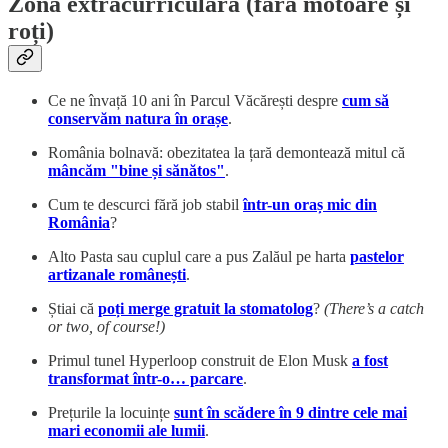
Zona extracurriculară (fără motoare și
roți)
Ce ne învață 10 ani în Parcul Văcărești despre
cum să
conservăm natura în orașe
.
România bolnavă: obezitatea la țară demontează mitul că
mâncăm "bine și sănătos"
.
Cum te descurci fără job stabil
într-un oraș mic din
România
?
Alto Pasta sau cuplul care a pus Zalăul pe harta
pastelor
artizanale românești
.
Știai că
poți merge gratuit la stomatolog
?
(There’s a catch
or two, of course!)
Primul tunel Hyperloop construit de Elon Musk
a fost
transformat într-o… parcare
.
Prețurile la locuințe
sunt în scădere în 9 dintre cele mai
mari economii ale lumii
.