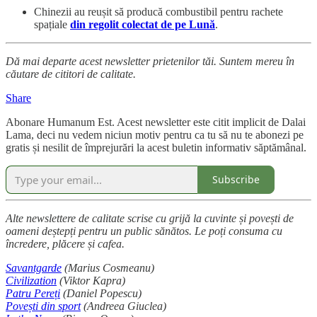
Chinezii au reușit să producă combustibil pentru rachete
spațiale
din regolit colectat de pe Lună
.
Dă mai departe acest newsletter prietenilor tăi. Suntem mereu în
căutare de cititori de calitate.
Share
Abonare Humanum Est. Acest newsletter este citit implicit de Dalai
Lama, deci nu vedem niciun motiv pentru ca tu să nu te abonezi pe
gratis și nesilit de împrejurări la acest buletin informativ săptămânal.
Subscribe
Alte newslettere de calitate scrise cu grijă la cuvinte și povești de
oameni deștepți pentru un public sănătos. Le poți consuma cu
încredere, plăcere și cafea.
Savantgarde
(Marius Cosmeanu)
Civilization
(Viktor Kapra)
Patru Pereți
(Daniel Popescu)
Povești din sport
(Andreea Giuclea)