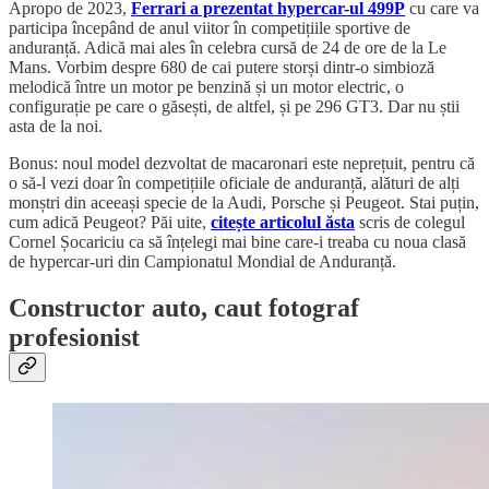
Apropo de 2023,
Ferrari a prezentat hypercar-ul 499P
cu care va
participa începând de anul viitor în competițiile sportive de
anduranță. Adică mai ales în celebra cursă de 24 de ore de la Le
Mans. Vorbim despre 680 de cai putere storși dintr-o simbioză
melodică între un motor pe benzină și un motor electric, o
configurație pe care o găsești, de altfel, și pe 296 GT3. Dar nu știi
asta de la noi.
Bonus: noul model dezvoltat de macaronari este neprețuit, pentru că
o să-l vezi doar în competițiile oficiale de anduranță, alături de alți
monștri din aceeași specie de la Audi, Porsche și Peugeot. Stai puțin,
cum adică Peugeot? Păi uite,
citește articolul ăsta
scris de colegul
Cornel Șocariciu ca să înțelegi mai bine care-i treaba cu noua clasă
de hypercar-uri din Campionatul Mondial de Anduranță.
Constructor auto, caut fotograf
profesionist