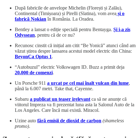
După fabricile de anvelope Michelin (Florești și Zalău),
Continental (Timișoara) și Pirelli (Slatina), vom avea
și o
fabrică Nokian
în România. La Oradea.
Bentley a lansat o ediție specială pentru Bentayga.
Și i-a zis
Odyssean
, pentru că de ce nu?
Recunosc cinstit că inițial am citit “Be Yonică” atunci când am
văzut știrea despre lansarea acestui model electric din China:
BeyonCa Optus 1
.
“Autobuzul” electric Volkswagen ID. Buzz a primit deja
20.000 de comenzi
.
Un Porsche 911
a urcat pe cel mai înalt vulcan din lume
,
până la 6.007 metri. Take that, Cayenne.
Subaru
a publicat un teaser irelevant
ca să ne anunțe că
viitorul Impreza va fi prezentat luna asta la Salonul Auto de la
Los Angeles. Care încă mai există. Miracol.
Uzine auto
fără emisii de dioxid de carbon
(shameless
promo)
.