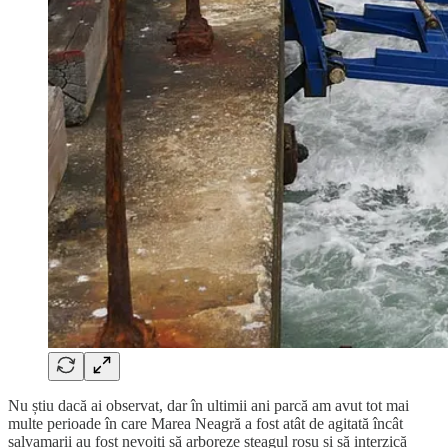
Nu știu dacă ai observat, dar în ultimii ani parcă am avut tot mai
multe perioade în care Marea Neagră a fost atât de agitată încât
salvamarii au fost nevoiți să arboreze steagul roșu și să interzică