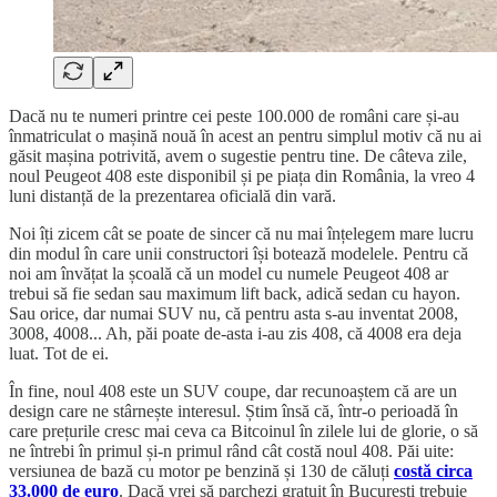
Dacă nu te numeri printre cei peste 100.000 de români care și-au
înmatriculat o mașină nouă în acest an pentru simplul motiv că nu ai
găsit mașina potrivită, avem o sugestie pentru tine. De câteva zile,
noul Peugeot 408 este disponibil și pe piața din România, la vreo 4
luni distanță de la prezentarea oficială din vară.
Noi îți zicem cât se poate de sincer că nu mai înțelegem mare lucru
din modul în care unii constructori își botează modelele. Pentru că
noi am învățat la școală că un model cu numele Peugeot 408 ar
trebui să fie sedan sau maximum lift back, adică sedan cu hayon.
Sau orice, dar numai SUV nu, că pentru asta s-au inventat 2008,
3008, 4008... Ah, păi poate de-asta i-au zis 408, că 4008 era deja
luat. Tot de ei.
În fine, noul 408 este un SUV coupe, dar recunoaștem că are un
design care ne stârnește interesul. Știm însă că, într-o perioadă în
care prețurile cresc mai ceva ca Bitcoinul în zilele lui de glorie, o să
ne întrebi în primul și-n primul rând cât costă noul 408. Păi uite:
versiunea de bază cu motor pe benzină și 130 de căluți
costă circa
33.000 de euro
. Dacă vrei să parchezi gratuit în București trebuie