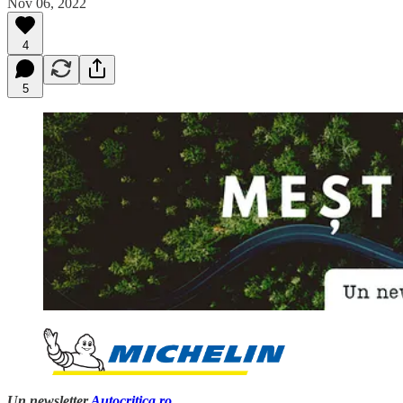
Nov 06, 2022
4
5
Un newsletter
Autocritica.ro
.