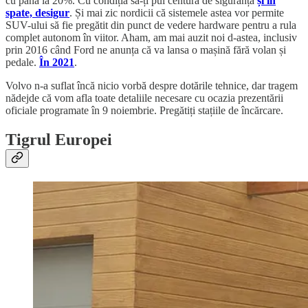
cu până la 20%. Cu condiția să-ți pui centura de siguranță
și în
spate, desigur
. Și mai zic nordicii că sistemele astea vor permite
SUV-ului să fie pregătit din punct de vedere hardware pentru a rula
complet autonom în viitor. Aham, am mai auzit noi d-astea, inclusiv
prin 2016 când Ford ne anunța că va lansa o mașină fără volan și
pedale.
În 2021
.
Volvo n-a suflat încă nicio vorbă despre dotările tehnice, dar tragem
nădejde că vom afla toate detaliile necesare cu ocazia prezentării
oficiale programate în 9 noiembrie. Pregătiți stațiile de încărcare.
Tigrul Europei