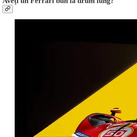
Aveți un Ferrari bun la drum lung?