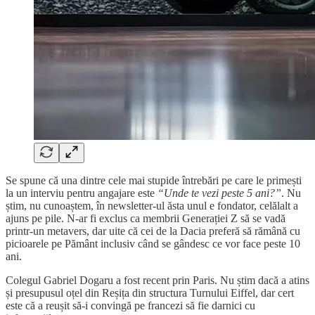
Se spune că una dintre cele mai stupide întrebări pe care le primești
la un interviu pentru angajare este
“Unde te vezi peste 5 ani?”
. Nu
știm, nu cunoaștem, în newsletter-ul ăsta unul e fondator, celălalt a
ajuns pe pile. N-ar fi exclus ca membrii Generației Z să se vadă
printr-un metavers, dar uite că cei de la Dacia preferă să rămână cu
picioarele pe Pământ inclusiv când se gândesc ce vor face peste 10
ani.
Colegul Gabriel Dogaru a fost recent prin Paris. Nu știm dacă a atins
și presupusul oțel din Reșița din structura Turnului Eiffel, dar cert
este că a reușit să-i convingă pe francezi să fie darnici cu