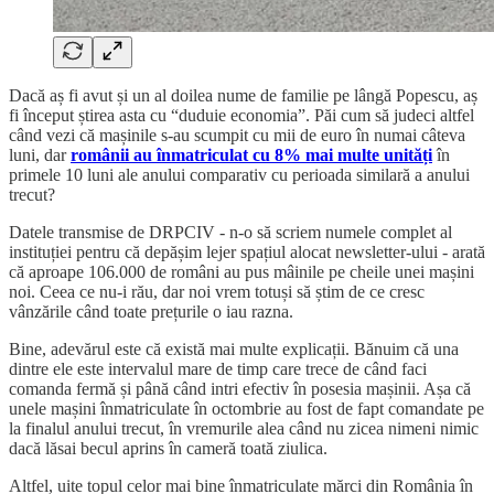
Dacă aș fi avut și un al doilea nume de familie pe lângă Popescu, aș
fi început știrea asta cu “duduie economia”. Păi cum să judeci altfel
când vezi că mașinile s-au scumpit cu mii de euro în numai câteva
luni, dar
românii au înmatriculat cu 8% mai multe unități
în
primele 10 luni ale anului comparativ cu perioada similară a anului
trecut?
Datele transmise de DRPCIV - n-o să scriem numele complet al
instituției pentru că depășim lejer spațiul alocat newsletter-ului - arată
că aproape 106.000 de români au pus mâinile pe cheile unei mașini
noi. Ceea ce nu-i rău, dar noi vrem totuși să știm de ce cresc
vânzările când toate prețurile o iau razna.
Bine, adevărul este că există mai multe explicații. Bănuim că una
dintre ele este intervalul mare de timp care trece de când faci
comanda fermă și până când intri efectiv în posesia mașinii. Așa că
unele mașini înmatriculate în octombrie au fost de fapt comandate pe
la finalul anului trecut, în vremurile alea când nu zicea nimeni nimic
dacă lăsai becul aprins în cameră toată ziulica.
Altfel, uite topul celor mai bine înmatriculate mărci din România în