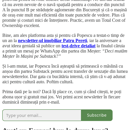
că nu avem nevoie de o navă spațială pentru a conduce din punctul
A în punctul B pe străduțele aglomerate din București și că o mașină
de oraș este mult mai eficientă din toate punctele de vedere. Plus că
promite și costuri mici de întreținere. Practic, avem un Total Cost of
Ownership excelent.
Bine, am ales platforma asta și pentru că Popescu a testat-o timp de
un an la
newsletter-ul imobiliar Patru Pereți
, iar la aniversare a
avut ideea genială să publice un
test-drive detaliat
la finalul căruia
a primit un mesaj pe WhatsApp din partea din Meșter:
“Deci mutăm
Meșter în Mașini pe Substack?”
Și l-am mutat, iar Popescu încă așteaptă să primească o măslină cu
anșoa din partea Substack pentru acest transfer de senzație din lumea
newsletterelor. Dar gata cu bucătăria internă, că știm că v-ați adunat
aici pentru cultură auto. Poftim cultură.
Prima dată pe la noi? Dacă îți place ce, cum și când citești, te poți
abona ușor și gratuit mai jos. Vei primi acest newsletter în fiecare
duminică dimineață prin e-mail.
Subscribe