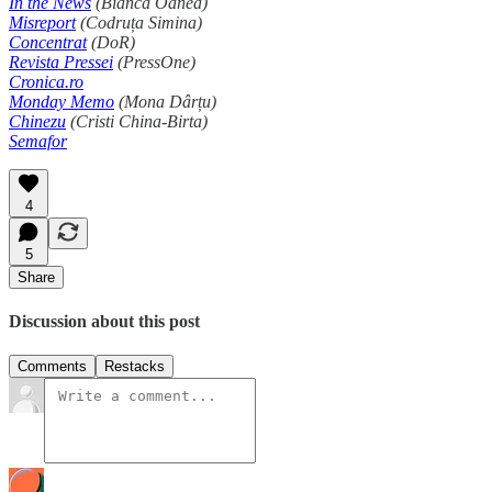
In the News
(Bianca Oanea)
Misreport
(Codruța Simina)
Concentrat
(DoR)
Revista Pressei
(PressOne)
Cronica.ro
Monday Memo
(Mona Dârțu)
Chinezu
(Cristi China-Birta)
Semafor
4
5
Share
Discussion about this post
Comments
Restacks