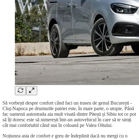
Să vorbești despre confort când faci un traseu de genul București -
Cluj-Napoca pe drumurile patriei este, în mare parte, o utopie. Până
fac oamenii autostrada aia mult visată dintre Pitești și Sibiu tot ce pot
să îți doresc este să nimerești într-un autovehicul în care să te simți
cât mai confortabil când stai în coloană pe Valea Oltului.
Noțiunea asta de confort e greu de îndeplinit dacă nu mergi cu o