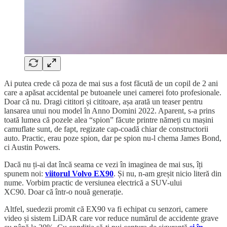
Ai putea crede că poza de mai sus a fost făcută de un copil de 2 ani
care a apăsat accidental pe butoanele unei camerei foto profesionale.
Doar că nu. Dragi cititori și cititoare, așa arată un teaser pentru
lansarea unui nou model în Anno Domini 2022. Aparent, s-a prins
toată lumea că pozele alea “spion” făcute printre nămeți cu mașini
camuflate sunt, de fapt, regizate cap-coadă chiar de constructorii
auto. Practic, erau poze spion, dar pe spion nu-l chema James Bond,
ci Austin Powers.
Dacă nu ți-ai dat încă seama ce vezi în imaginea de mai sus, îți
spunem noi:
viitorul Volvo EX90
. Și nu, n-am greșit nicio literă din
nume. Vorbim practic de versiunea electrică a SUV-ului
XC90. Doar că într-o nouă generație.
Altfel, suedezii promit că EX90 va fi echipat cu senzori, camere
video și sistem LiDAR care vor reduce numărul de accidente grave