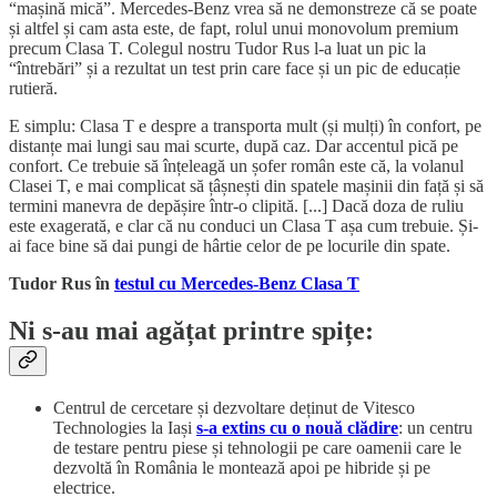
“mașină mică”. Mercedes-Benz vrea să ne demonstreze că se poate
și altfel și cam asta este, de fapt, rolul unui monovolum premium
precum Clasa T. Colegul nostru Tudor Rus l-a luat un pic la
“întrebări” și a rezultat un test prin care face și un pic de educație
rutieră.
E simplu: Clasa T e despre a transporta mult (și mulți) în confort, pe
distanțe mai lungi sau mai scurte, după caz. Dar accentul pică pe
confort. Ce trebuie să înțeleagă un șofer român este că, la volanul
Clasei T, e mai complicat să țâșnești din spatele mașinii din față și să
termini manevra de depășire într-o clipită. [...] Dacă doza de ruliu
este exagerată, e clar că nu conduci un Clasa T așa cum trebuie. Și-
ai face bine să dai pungi de hârtie celor de pe locurile din spate.
Tudor Rus în
testul cu Mercedes-Benz Clasa T
Ni s-au mai agățat printre spițe:
Centrul de cercetare și dezvoltare deținut de Vitesco
Technologies la Iași
s-a extins cu o nouă clădire
: un centru
de testare pentru piese și tehnologii pe care oamenii care le
dezvoltă în România le montează apoi pe hibride și pe
electrice.