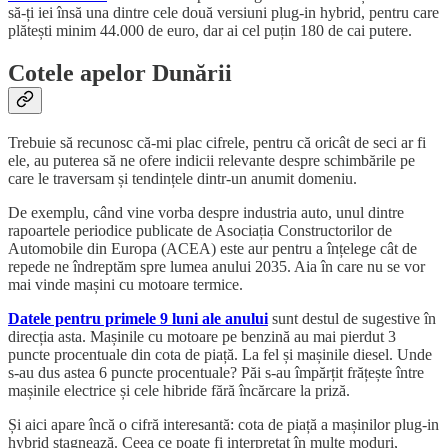
să-ți iei însă una dintre cele două versiuni plug-in hybrid, pentru care
plătești minim 44.000 de euro, dar ai cel puțin 180 de cai putere.
Cotele apelor Dunării
Trebuie să recunosc că-mi plac cifrele, pentru că oricât de seci ar fi
ele, au puterea să ne ofere indicii relevante despre schimbările pe
care le traversam și tendințele dintr-un anumit domeniu.
De exemplu, când vine vorba despre industria auto, unul dintre
rapoartele periodice publicate de Asociația Constructorilor de
Automobile din Europa (ACEA) este aur pentru a înțelege cât de
repede ne îndreptăm spre lumea anului 2035. Aia în care nu se vor
mai vinde mașini cu motoare termice.
Datele pentru primele 9 luni ale anului
sunt destul de sugestive în
direcția asta. Mașinile cu motoare pe benzină au mai pierdut 3
puncte procentuale din cota de piață. La fel și mașinile diesel. Unde
s-au dus astea 6 puncte procentuale? Păi s-au împărțit frățește între
mașinile electrice și cele hibride fără încărcare la priză.
Și aici apare încă o cifră interesantă: cota de piață a mașinilor plug-in
hybrid stagnează. Ceea ce poate fi interpretat în multe moduri,