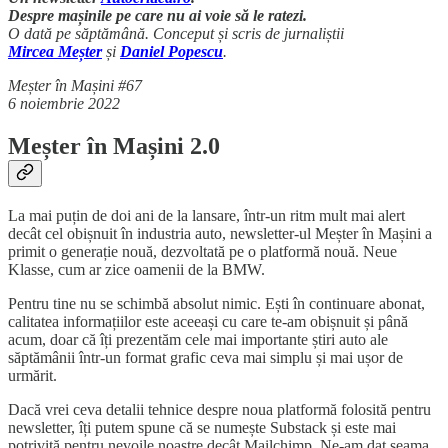
Despre mașinile pe care nu ai voie să le ratezi.
O dată pe săptămână. Conceput și scris de jurnaliștii
Mircea Meșter
și
Daniel Popescu
.
Meșter în Mașini #67
6 noiembrie 2022
Meșter în Mașini 2.0
La mai puțin de doi ani de la lansare, într-un ritm mult mai alert
decât cel obișnuit în industria auto, newsletter-ul Meșter în Mașini a
primit o generație nouă, dezvoltată pe o platformă nouă. Neue
Klasse, cum ar zice oamenii de la BMW.
Pentru tine nu se schimbă absolut nimic. Ești în continuare abonat,
calitatea informațiilor este aceeași cu care te-am obișnuit și până
acum, doar că îți prezentăm cele mai importante știri auto ale
săptămânii într-un format grafic ceva mai simplu și mai ușor de
urmărit.
Dacă vrei ceva detalii tehnice despre noua platformă folosită pentru
newsletter, îți putem spune că se numește Substack și este mai
potrivită pentru nevoile noastre decât Mailchimp. Ne-am dat seama