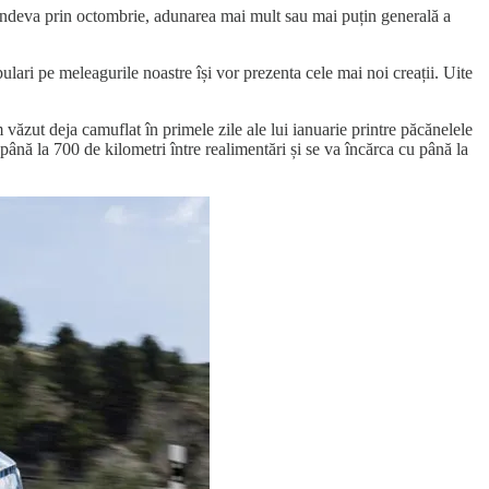
undeva prin octombrie, adunarea mai mult sau mai puțin generală a
pulari pe meleagurile noastre își vor prezenta cele mai noi creații. Uite
m văzut deja camuflat în primele zile ale lui ianuarie printre păcănelele
ână la 700 de kilometri între realimentări și se va încărca cu până la