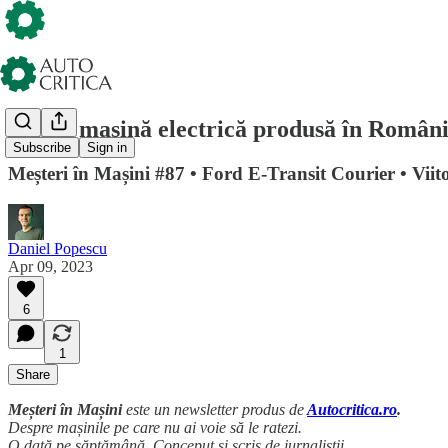
Prima mașină electrică produsă în Român
Subscribe
Sign in
Meșteri în Mașini #87 • Ford E-Transit Courier • Viito
Daniel Popescu
Apr 09, 2023
6
1
Share
Meșteri în Mașini
este un newsletter produs de
Autocritica.ro
.
Despre mașinile pe care nu ai voie să le ratezi.
O dată pe săptămână. Conceput și scris de jurnaliștii