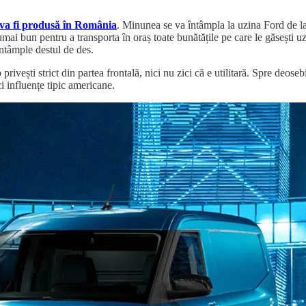
 va fi produsă în România
. Minunea se va întâmpla la uzina Ford de l
ai bun pentru a transporta în oraș toate bunătățile pe care le găsești uzu
 întâmple destul de des.
vești strict din partea frontală, nici nu zici că e utilitară. Spre deosebir
ci influențe tipic americane.