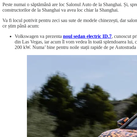
Peste numai o săptămână are loc Salonul Auto de la Shanghai. Și, spr
constructorilor de la Shanghai va avea loc chiar la Shanghai.
Va fi locul potrivit pentru zeci sau sute de modele chinezești, dar salon
ce știm până acum:
Volkswagen va prezenta
noul sedan electric ID.7
, cunoscut pr
din Las Vegas, iar acum îl vom vedea în toată splendoarea lui, cu
200 kW. Numa’ bine pentru noile stații rapide de pe Autostrada 