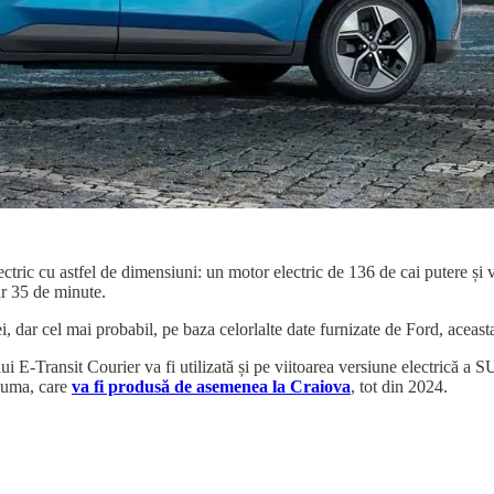
lectric cu astfel de dimensiuni: un motor electric de 136 de cai putere și
r 35 de minute.
iei, dar cel mai probabil, pe baza celorlalte date furnizate de Ford, aceas
lui E-Transit Courier va fi utilizată și pe viitoarea versiune electrică a
u Puma, care
va fi produsă de asemenea la Craiova
, tot din 2024.