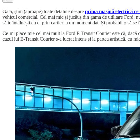
Gata, știm (aproape) toate detaliile despre
prima mașină electrică ce
vehicul comercial. Cel mai mic și jucăuș din gama de utilitare Ford, num
să te întâlnești cu el prin cartier la un moment dat. Și probabil o să se
Ce-mi place mie cel mai mult la Ford E-Transit Courier este că, dacă o pri
cazul lui E-Transit Courier s-a lucrat intens și la partea artistică, cu mi