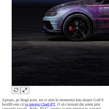
Apropo, pe lângă poze, tot ce știm în momentul ăsta despre Golf 8
facelift este că
va integra ChatGPT
. O să-l trezești din somn prin
comanda vocală „Hello, IDA”, pentru că este integrat in actualul