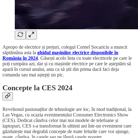
Apropo de electrice și prețuri, colegul Cornel Șocariciu a muncit
săptămâna asta la
ghidul mașinilor electrice disponibile în
România în 2024
. Găsești acolo lista cu toate electricele pe care le
poți cumpăra azi, dar și cu mașinile electrice pe care le așteptăm să
apară în cursul anului, asta ca să știi din prima dacă faci deja
comanda sau mai aștepți un pic.
Concepte la CES 2024
Revelionul pasionaților de tehnologie are loc, în mod tradițional, la
Las Vegas, cu ocazia evenimentului Consumer Electronics Show
(CES). Dedicat cândva celor mai noi modele de telefoane și
laptopuri, CES s-a transformat în ultimii ani într-un eveniment care
găzduiește mai degrabă concepte de toate felurile care vor ajunge,
poate, cândva, în casele sau pe lângă casele noastre.