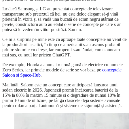
Iar dacă Samsung și LG au prezentat concepte de televizoare
transparente sub pretextul că hei, nu este deloc elegant să-ți vină
prietenii în vizită și să vadă una bucată de ecran negru atârnat de
perete, constructorii auto au etalat o serie de concepte pe care s-ar
putea să le vedem în viitor pe străzi. Sau nu.
Ce m-a surprins pe mine este că aproape toate conceptele au venit de
la producătorii asiatici, în timp ce americanii s-au ascuns probabil
printre sloturile cu cireșe, iar europenii s-au lăudat, cum spuneam
mai sus, cu noul lor prieten ChatGPT.
De exemplu, Honda a anunțat o nouă gamă de electrice cu numele
Zero Series, iar primele modele de serie se vor baza pe
conceptele
Saloon si Space-Hub
.
Mai întâi, Saloon este un concept care anticipează lansarea unui
sedan electric în 2026. Japonezii promit încărcarea bateriei de la
15% la 80% în maxim 15 minute și o degradare de numai 10% în
primii 10 ani de utilizare, pe lângă clasicele deja sisteme avansate
pentru rularea parțial autonomă și sisteme de siguranță și asistență.