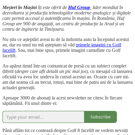
Meșteri în Mașini
îți este oferit de
Huf Group
, lider mondial în
dezvoltarea și producția tehnologiilor moderne analogice și digitale
care permit accesul și autentificarea în mașini. În România, Huf
Group are 900 de angajați, un centru de producție la Arad și un
centru de inginerie la Timișoara.
Nu știu ce așteptări aveai tu de la industria auto la începutul acestui
an, dar eu unul nu mă așteptam să văd
primele imagini cu Golf
facelift
. Sau, mai bine spus, primele imagini camuflate cu Golf
facelift.
Au apărut timid într-un comunicat de presă cu un subiect complet
diferit (
despre care afli detalii un pic mai jos
), cu mesajul că lansarea
oficială va avea loc undeva în cursul acestui an. Ocazie cu care mi-
am dat seama că au trecut, totuși, mai bine de patru ani de la lansarea
actualei generații.
Aproape 3000 de abonați la acest newsletter ne citesc în fiecare
săptămână. Fii unul dintre ei:
Subscribe
Până aflăm tot ce contează despre Golf 8 facelift ne vedem nevoiți