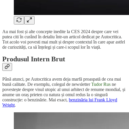
Au mai fost și alte concepte inedite la CES 2024 despre care vei
putea citi în curând în detaliu într-un articol dedicat pe Autocritica.
Tot acolo voi povesti mai mult și despre contextul în care apar astfel
de curiozități, ca să înțelegi și care-i scopul lor în viață.
Produsul Intern Brut
Până atunci, pe Autocritica avem deja marfă proaspată de cea mai
bună calitate. De exemplu, colegul de newsletter
Tudor Rus
ne
povestește despre visul utopic al unui arhitect de renume mondial, și
anume un oraș prieten cu natura și omul redus la o singură
construcție: o benzinărie. Mai exact,
benzinăria lui Frank Lloyd
Wright
.