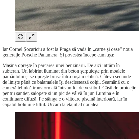
Iar Cornel Șocariciu a fost la Praga să vadă în „carne și oase” noua
generație Porsche Panamera. Și povestea începe cam așa:
Mașina oprește în parcarea unei benzinării. De aici intrăm în
subteran. Un labirint iluminat din beton șerpuiește prin moalele
pământului și se oprește brusc într-o ușă metalică. Câteva secunde
de liniște până ce balamalele își descleștează colții. Seamănă cu o
cameră tehnică transformată într-un fel de vestibul. Căști de protecție
pentru șantier, salopete și un pic de vâlvă în jur. Lumina e în
continuare difuză. Pe stânga e o viitoare piscină interioară, iar în
capătul holului e liftul. Urcăm la etajul al nouălea.