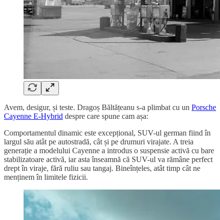
Avem, desigur, și teste. Dragoș Băltățeanu s-a plimbat cu un
Porsche
Cayenne E-Hybrid
despre care spune cam așa:
Comportamentul dinamic este excepțional, SUV-ul german fiind în
largul său atât pe autostradă, cât și pe drumuri virajate. A treia
generație a modelului Cayenne a introdus o suspensie activă cu bare
stabilizatoare activă, iar asta înseamnă că SUV-ul va rămâne perfect
drept în viraje, fără ruliu sau tangaj. Bineînțeles, atât timp cât ne
menținem în limitele fizicii.