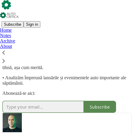
Subscribe
Sign in
Home
Notes
•
Meșteri în Mașini
este un un newsletter
Autocritica
Archive
About
• Scris, conceput și construit de jurnaliștii
Mircea Meșter
,
Daniel
Popescu și Tudor Rus
.
• Îl primești o dată pe săptămână, în weekend. Să-l citești liniștit, în
tihnă, așa cum merită.
• Analizăm împreună lansările și evenimentele auto importante ale
săptămânii.
Abonează-te aici:
Subscribe