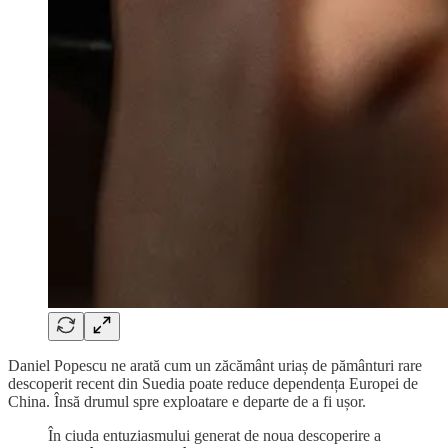
Daniel Popescu ne arată cum un zăcământ uriaș de pământuri rare
descoperit recent din Suedia poate reduce dependența Europei de
China. Însă drumul spre exploatare e departe de a fi ușor.
În ciuda entuziasmului generat de noua descoperire a