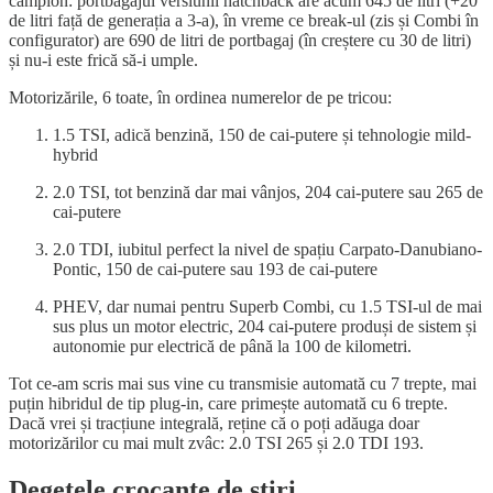
campion: portbagajul versiunii hatchback are acum 645 de litri (+20
de litri față de generația a 3-a), în vreme ce break-ul (zis și Combi în
configurator) are 690 de litri de portbagaj (în creștere cu 30 de litri)
și nu-i este frică să-i umple.
Motorizările, 6 toate, în ordinea numerelor de pe tricou:
1.5 TSI, adică benzină, 150 de cai-putere și tehnologie mild-
hybrid
2.0 TSI, tot benzină dar mai vânjos, 204 cai-putere sau 265 de
cai-putere
2.0 TDI, iubitul perfect la nivel de spațiu Carpato-Danubiano-
Pontic, 150 de cai-putere sau 193 de cai-putere
PHEV, dar numai pentru Superb Combi, cu 1.5 TSI-ul de mai
sus plus un motor electric, 204 cai-putere produși de sistem și
autonomie pur electrică de până la 100 de kilometri.
Tot ce-am scris mai sus vine cu transmisie automată cu 7 trepte, mai
puțin hibridul de tip plug-in, care primește automată cu 6 trepte.
Dacă vrei și tracțiune integrală, reține că o poți adăuga doar
motorizărilor cu mai mult zvâc: 2.0 TSI 265 și 2.0 TDI 193.
Degețele crocante de știri