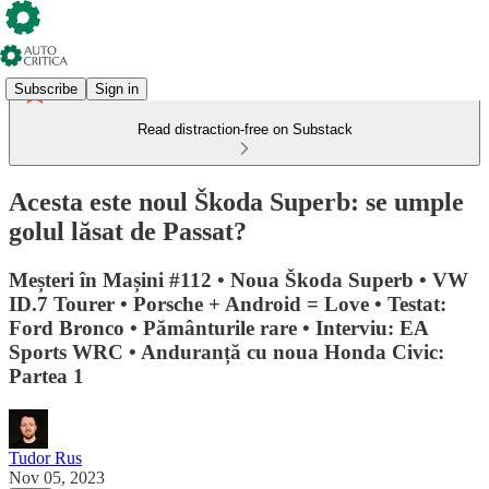
Subscribe
Sign in
Read distraction-free on Substack
Acesta este noul Škoda Superb: se umple
golul lăsat de Passat?
Meșteri în Mașini #112 • Noua Škoda Superb • VW
ID.7 Tourer • Porsche + Android = Love • Testat:
Ford Bronco • Pământurile rare • Interviu: EA
Sports WRC • Anduranță cu noua Honda Civic:
Partea 1
Tudor Rus
Nov 05, 2023