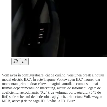
Vom avea în configuratoare, cât de curând, versiunea break a noului
model electric ID.7. În acte îi spune Volkswagen ID.7 Tourer, dar
momentan primim doar câteva imagini camuflate cum a știu mai
frumos departamentul de marketing, alături de informații legate de
coeficientul aerodinamic (0,24), de volumul portbagajului (545 de
litri) și de scheletul de dedesubt - ați ghicit, arhitectura Volkswagen
MEB, aceeași de pe saga ID. 3 până la ID. Buzz.