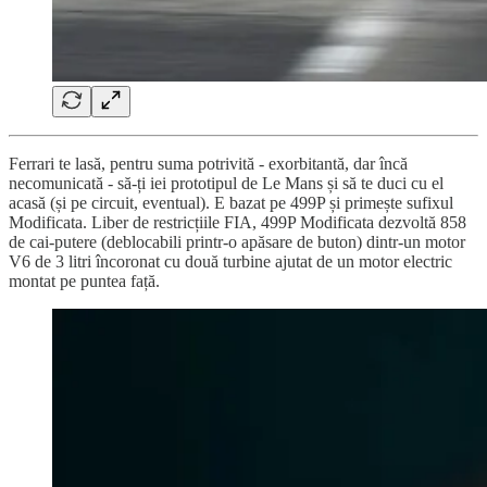
Ferrari te lasă, pentru suma potrivită - exorbitantă, dar încă
necomunicată - să-ți iei prototipul de Le Mans și să te duci cu el
acasă (și pe circuit, eventual). E bazat pe 499P și primește sufixul
Modificata. Liber de restricțiile FIA, 499P Modificata dezvoltă 858
de cai-putere (deblocabili printr-o apăsare de buton) dintr-un motor
V6 de 3 litri încoronat cu două turbine ajutat de un motor electric
montat pe puntea față.