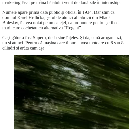
marketing lăsat pe mâna băiatului venit de două zile în internship.
Numele apare prima dată public și oficial în 1934. Dar știm că
domnul Karel Hrdlička, șeful de atunci al fabricii din Mladá
Boleslav, îl avea notat pe un caiețel, ca propunere pentru șefii cei
mari, care cochetau cu alternativa “Regent”.
Câștigător a fost Superb, de la sine înțeles. Și da, sună arogant azi,
nu și atunci. Pentru că mașina care îl purta avea motoare cu 6 sau 8
cilindri și arăta cam așa: