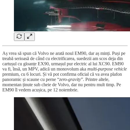
Aș vrea să spun că Volvo ne arată noul EM90, dar aș minți. Puși pe
treabă serioasă de când cu electrificarea, suedezii am scos deja din
cartușul cu gloanțe EX90, urmașul pur electric al lui XC90. EM90
va fi, însă, un MPV, adică un monovolum aka
multi-purpose vehicle
premium, cu 6 locuri. Și vă pot confirma oficial că va avea plafon
panoramic și scaune cu perne “
zero-gravity
”. Printre altele,
momentan ținute sub cheie de Volvo, dar nu pentru mult timp. Pe
EM90 îl vedem acușica, pe 12 noiembrie.