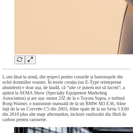
L-am lăsat la urmă, din respect pentru conurile și bastonașele din
ochii domniilor voastre. În teorie creația (un E-Type reintepretat
abundent) e doar așa, de laudă, că “uite ce putem noi să facem”, a
apărut la SEMA Show (Specialty Equipment Marketing
Association) și are așa: motor 2JZ de la o Toyota Supra, o turbină
Borg-Warner, o transmisie manuală de la un BMW M3 E36, frâne
față de la un Corvette C5 din 2003, frâne spate de la un Seria 5 E60
din 2010 plus alte mațe aftermarket, inclusiv ranforsări din fibră de
carbon pentru caroserie.