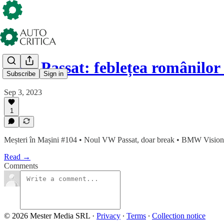
Noul Passat: feblețea românilo
Subscribe
Sign in
Sep 3, 2023
1
Meșteri în Mașini #104 • Noul VW Passat, doar break • BMW Vision Ne
Read →
Comments
© 2026 Mester Media SRL
·
Privacy
∙
Terms
∙
Collection notice