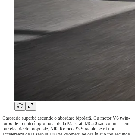
Caroseria superbă ascunde o abordare bipolară. Cu motor V6 twin-
turbo de trei litri împrumutat de la Maserati MC20 sau cu un sistem
pur electric de propulsie, Alfa Romeo 33 Stradale pe rit nou
accelerează de la zero la 100 de kilometri pe oră în sub trei secunde,