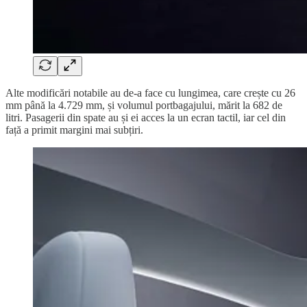
Alte modificări notabile au de-a face cu lungimea, care crește cu 26
mm până la 4.729 mm, și volumul portbagajului, mărit la 682 de
litri. Pasagerii din spate au și ei acces la un ecran tactil, iar cel din
față a primit margini mai subțiri.