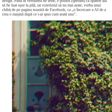
design. Până în versiunea de serie, e posibil (sperăm) ca spatele ăla
să fie luat ușor la pilă, iar exteriorul să nu mai arate, vorba unui
chibiț de pe pagina noastră de Facebook, ca „o încercare a AI de a
crea o mașină după ce i-ai spus cum arată una”.