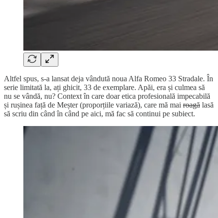
Altfel spus, s-a lansat deja vândută noua Alfa Romeo 33 Stradale. În
serie limitată la, ați ghicit, 33 de exemplare. Apăi, era și culmea să
nu se vândă, nu? Context în care doar etica profesională impecabilă
și rușinea față de Meșter (proporțiile variază), care mă mai
roagă
lasă
să scriu din când în când pe aici, mă fac să continui pe subiect.