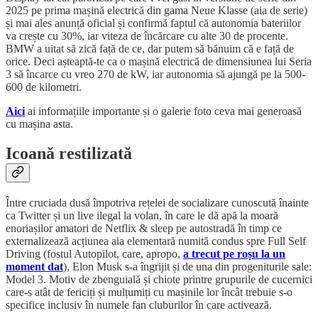
2025 pe prima mașină electrică din gama Neue Klasse (aia de serie)
și mai ales anunță oficial și confirmă faptul că autonomia bateriilor
va crește cu 30%, iar viteza de încărcare cu alte 30 de procente.
BMW a uitat să zică față de ce, dar putem să bănuim că e față de
orice. Deci așteaptă-te ca o mașină electrică de dimensiunea lui Seria
3 să încarce cu vreo 270 de kW, iar autonomia să ajungă pe la 500-
600 de kilometri.
Aici
ai informațiile importante și o galerie foto ceva mai generoasă
cu mașina asta.
Icoană restilizată
Între cruciada dusă împotriva rețelei de socializare cunoscută înainte
ca Twitter și un live ilegal la volan, în care le dă apă la moară
enoriașilor amatori de Netflix & sleep pe autostradă în timp ce
externalizează acțiunea aia elementară numită condus spre Full Self
Driving (fostul Autopilot, care, apropo,
a trecut pe roșu la un
moment dat
), Elon Musk s-a îngrijit și de una din progeniturile sale:
Model 3. Motiv de zbenguială și chiote printre grupurile de cucernici
care-s atât de fericiți și mulțumiți cu mașinile lor încât trebuie s-o
specifice inclusiv în numele fan cluburilor în care activează.