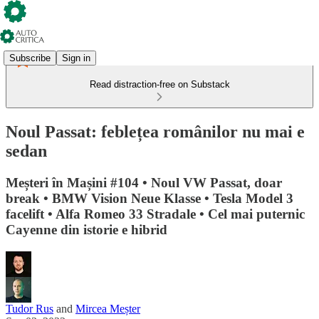
Subscribe
Sign in
Read distraction-free on Substack
Noul Passat: feblețea românilor nu mai e
sedan
Meșteri în Mașini #104 • Noul VW Passat, doar
break • BMW Vision Neue Klasse • Tesla Model 3
facelift • Alfa Romeo 33 Stradale • Cel mai puternic
Cayenne din istorie e hibrid
Tudor Rus
and
Mircea Meșter