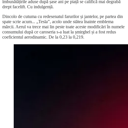
îmbunătățirile aduse după șase ani pe piață se califică mai degrabă
drept facelift. Cu indulgență.
Dincolo de cutuma cu redesenatul farurilor și jantelor, pe partea din
spate scrie acum... „Tesla”, acolo unde stătea înainte emblema
mărcii. Aerul va trece mai lin peste toate aceste modificări în numele
consumului după ce caroseria s-a luat la șmirghel și a fost redus
coeficientul aerodinamic. De la 0,23 la 0,219.