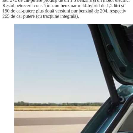
sau 272 de cai-putere produși de un 1.5 benzină și un motor electric.
Restul petrecerii constă într-un benzinar mild-hybrid de 1,5 litri și
150 de cai-putere plus două versiuni pur benzină de 204, respectiv
265 de cai-putere (cu tracțiune integrală).