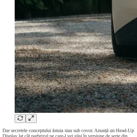
Dar secretele conceptului ăstuia stau sub covor. Anunță un Head-Up
Display lat cât parbrizul pe care-l vei găsi în versiune de serie din