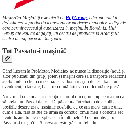
Meșteri în Mașini
îți este oferit de
Huf Group
, lider mondial în
dezvoltarea și producția tehnologiilor moderne analogice și digitale
care permit accesul și autorizarea în mașini. În România, Huf
Group are 900 de angajați, un centru de producție la Arad și un
centru de inginerie la Timișoara.
Tot Passatu-i mașină!
Când lucram la ProMotor, Mediafax ne punea la dispoziție (nouă și
altor publicații din grup) șoferi și mașini care să transporte redactorii
acolo unde îi chema meseria: ba să luăm mașini de test, ba la un
eveniment, o lansare, ba la o ședință foto sau conferință de presă.
Nu voi uita niciodată o discuție cu unul din ei, în timp ce mă ducea
să preiau un Passat de test. După ce m-a întrebat toate detaliile
posibile despre toate mașinile posibile, cu ce am mers, cum e una,
cum e alta, fără să știe ce urma să conduc, omul meu a conchis sec,
neutralizând tot ce-i explicasem în ultimele 40 de minute: „Tot
Passatu’-i mașină!”. Și ceva adevăr grăia, în felul lui.