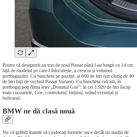
Pentru că designerii au tras de noul Passat până l-au lungit cu 14 cm
față de modelul pe care-l înlocuiește, a crescut și volumul
portbagajului. Cu bancheta pe poziție, ai 690 de litri (un câștig de 40
de litri față de vechiul Passat Variant). Cu bancheta culcată, în
portbagaj poți filma lejer „Domnul Goe”: în cei 1.920 de litri încap
toate cucoanele, Goe, controlorul, birjarul, urâtul eventual și
bulivarul.
BMW ne dă clasă nouă
Nu vă grăbiți înainte să-i judecați formele: nu e decât un studiu de