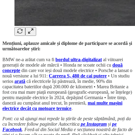
Mențiuni, aplauze amicale și diplome de participare se acordă și
următoarelor știri:
BMW ne-a arătat cum va fi
bordul ultra-digitalizat
al viitoarei
generații de modele ale mărcii • Honda ne scoate ochii cu
două
concepte
din care vor ieși două modele electrice • Porsche a lansat o
nouă versiune a lui 911:
Carrera S, 480 de cai putere
• Un studiu
serios
arată
că electricele își păstrează, în medie, 90% din
capacitatea bateriilor după 200.000 de kilometri • Marea Britanie a
fost cea mai mare piață europeană (geografic-europeană, se înțelege)
pentru mașinile electrice în 2024, depășind Germania • Între timp,
danezii au cumpărat anul trecut, în premieră,
mai multe mașini
electrice decât cu motoare termice
.
Pont: ca să ajungi mai repede la știrile de peste săptămână, poți da
cu încredere follow paginilor Autocritica
pe Instagram
și
pe
Facebook
. Feed-ul din Social Media e secțiunea noastră de facto de
știri și o facem cât se poate de profi, fără clickbait și alte tehnici