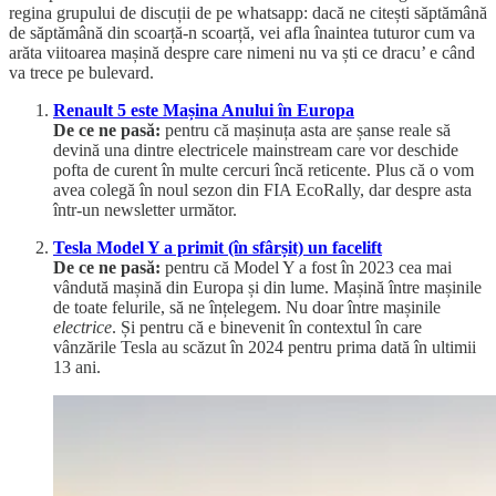
regina grupului de discuții de pe whatsapp: dacă ne citești săptămână
de săptămână din scoarță-n scoarță, vei afla înaintea tuturor cum va
arăta viitoarea mașină despre care nimeni nu va ști ce dracu’ e când
va trece pe bulevard.
Renault 5 este Mașina Anului în Europa
De ce ne pasă:
pentru că mașinuța asta are șanse reale să
devină una dintre electricele mainstream care vor deschide
pofta de curent în multe cercuri încă reticente. Plus că o vom
avea colegă în noul sezon din FIA EcoRally, dar despre asta
într-un newsletter următor.
Tesla Model Y a primit (în sfârșit) un facelift
De ce ne pasă:
pentru că Model Y a fost în 2023 cea mai
vândută mașină din Europa și din lume. Mașină între mașinile
de toate felurile, să ne înțelegem. Nu doar între mașinile
electrice
. Și pentru că e binevenit în contextul în care
vânzările Tesla au scăzut în 2024 pentru prima dată în ultimii
13 ani.