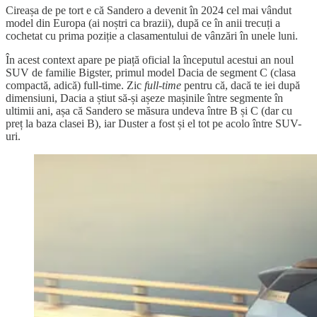
Cireașa de pe tort e că Sandero a devenit în 2024 cel mai vândut
model din Europa (ai noștri ca brazii), după ce în anii trecuți a
cochetat cu prima poziție a clasamentului de vânzări în unele luni.
În acest context apare pe piață oficial la începutul acestui an noul
SUV de familie Bigster, primul model Dacia de segment C (clasa
compactă, adică) full-time. Zic
full-time
pentru că, dacă te iei după
dimensiuni, Dacia a știut să-și așeze mașinile între segmente în
ultimii ani, așa că Sandero se măsura undeva între B și C (dar cu
preț la baza clasei B), iar Duster a fost și el tot pe acolo între SUV-
uri.