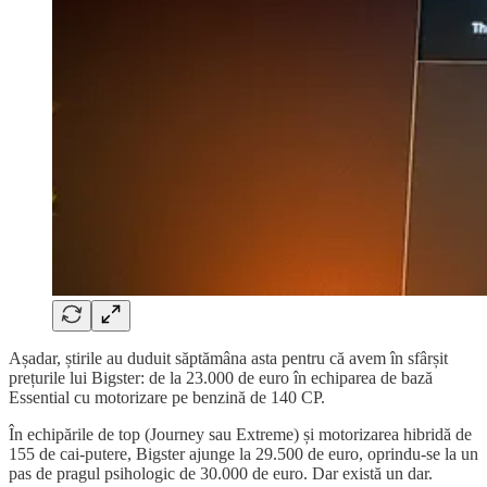
Așadar, știrile au duduit săptămâna asta pentru că avem în sfârșit
prețurile lui Bigster: de la 23.000 de euro în echiparea de bază
Essential cu motorizare pe benzină de 140 CP.
În echipările de top (Journey sau Extreme) și motorizarea hibridă de
155 de cai-putere, Bigster ajunge la 29.500 de euro, oprindu-se la un
pas de pragul psihologic de 30.000 de euro. Dar există un dar.