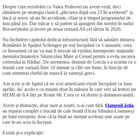
Despre cum rezolvăm cu Valea Prahovei nu avem vești, deci
rămânem pe strategia clasică „plecarea după ora 23 în weekend” și,
dacă ai noroc să nu fie accidente, chiar și-n timpul programului de
luni până joi. Dar măcar o să putem să ajungem din nordul în sudul
Bucureștiului și invers pe noua centură A0 cel târziu în 2026.
Nu închidem capitolul dedicat infrastructurii fără să salutăm intrarea
României în Spațiul Schengen pe roți începând cu 1 ianuarie, ceea
ce înseamnă că nu va mai fi nevoie să vizităm intempestiv stațiunile
mentaloclimaterice Sânnicolau Mare și Cenad pentru a evita uscarea
creierului la Nădlac. De asemenea, drumul de Grecia s-a scurtat cu o
durată care variază între 10 minute și câte ore bune, în funcție de
cum nimereai cheful de muncă la vameșii greci.
Am scrie și de faptul că ne scot americanii vizele începând cu luna
aprilie, da’ acolo e cu mașini doar în măsura în care vrei să testezi un
HEMI de 6,4 litri pe Route 66. Ceea ce vă dorim și dumneavoastră.
Avem și distracție, doar sunt ai noștri, n-ai cum fără.
Oamenii ăștia
au reparat complet o bucată de cale ferată (Ocna Sibiului-Loamneș)
pe bani europeni, doar că la final au montat aceleași șine uzate pe
care le-au scos la început.
Există și-o explicație: