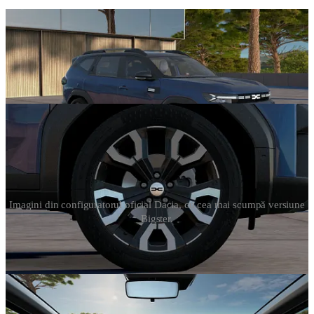
Imagini din configuratorul oficial Dacia, cu cea mai scumpă versiune
Bigster.
Am făcut munca murdară de a adăuga toate opționalele pe care le
pune la bătaie Bigster în
configuratorul deschis pe site-ul oficial
,
deci pot să-ți spun că un Bigster
full-full
fără piele, că n-are, sare de
34.000 de euro. Deci dacă vrei jante de 19 inchi (+250 de euro),
plafon panoramic (+850 de euro), cea mai scumpă culoare exterioară
(Indigo Blue, +700 de euro), acoperiș contrastant de culoare neagră