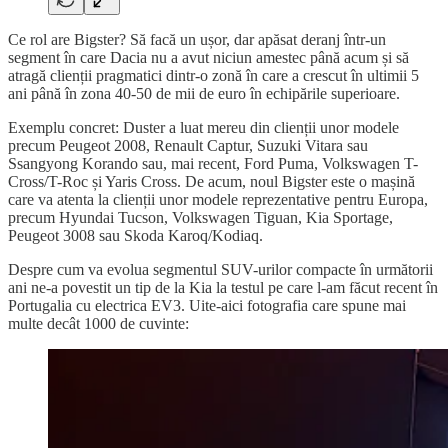
Ce rol are Bigster? Să facă un ușor, dar apăsat deranj într-un
segment în care Dacia nu a avut niciun amestec până acum și să
atragă clienții pragmatici dintr-o zonă în care a crescut în ultimii 5
ani până în zona 40-50 de mii de euro în echipările superioare.
Exemplu concret: Duster a luat mereu din clienții unor modele
precum Peugeot 2008, Renault Captur, Suzuki Vitara sau
Ssangyong Korando sau, mai recent, Ford Puma, Volkswagen T-
Cross/T-Roc și Yaris Cross. De acum, noul Bigster este o mașină
care va atenta la clienții unor modele reprezentative pentru Europa,
precum Hyundai Tucson, Volkswagen Tiguan, Kia Sportage,
Peugeot 3008 sau Skoda Karoq/Kodiaq.
Despre cum va evolua segmentul SUV-urilor compacte în următorii
ani ne-a povestit un tip de la Kia la testul pe care l-am făcut recent în
Portugalia cu electrica EV3. Uite-aici fotografia care spune mai
multe decât 1000 de cuvinte: