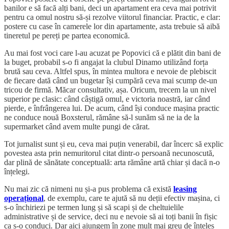
banilor e să facă alți bani, deci un apartament era ceva mai potrivit
pentru ca omul nostru să-și rezolve viitorul financiar. Practic, e clar:
postere cu case în camerele lor din apartamente, asta trebuie să aibă
tineretul pe pereți pe partea economică.
Au mai fost voci care l-au acuzat pe Popovici că e plătit din bani de
la buget, probabil s-o fi angajat la clubul Dinamo utilizând forța
brută sau ceva. Altfel spus, în mintea multora e nevoie de plebiscit
de fiecare dată când un bugetar își cumpără ceva mai scump de-un
tricou de firmă. Măcar consultativ, așa. Oricum, trecem la un nivel
superior pe clasic: când câștigă omul, e victoria noastră, iar când
pierde, e înfrângerea lui. De acum, când își conduce mașina practic
ne conduce nouă Boxsterul, rămâne să-l sunăm să ne ia de la
supermarket când avem multe pungi de cărat.
Tot jurnalist sunt și eu, ceva mai puțin venerabil, dar încerc să explic
povestea asta prin nemuritorul citat dintr-o persoană necunoscută,
dar plină de sănătate conceptuală: arta rămâne artă chiar și dacă n-o
înțelegi.
Nu mai zic că nimeni nu și-a pus problema că există
leasing
operațional
, de exemplu, care te ajută să nu deții efectiv mașina, ci
s-o închiriezi pe termen lung și să scapi și de cheltuielile
administrative și de service, deci nu e nevoie să ai toți banii în fișic
ca s-o conduci. Dar aici ajungem în zone mult mai greu de înțeles