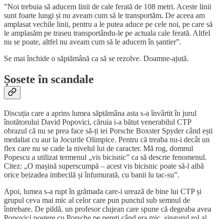
”Noi trebuia să aducem linii de cale ferată de 108 metri. Aceste linii
sunt foarte lungi și nu aveam cum să le transportăm. De aceea am
amplasat vechile linii, pentru a le putea aduce pe cele noi, pe care să
le amplasăm pe traseu transportându-le pe actuala cale ferată. Altfel
nu se poate, altfel nu aveam cum să le aducem în șantier”.
Se mai închide o săptămână ca să se rezolve. Doamne-ajută.
Șosete în scandale
Discuția care a aprins lumea săptămâna asta s-a învârtit în jurul
înotătorului David Popovici, căruia i-a bătut venerabilul CTP
obrazul că nu se prea face să-ți iei Porsche Boxster Spyder când ești
medaliat cu aur la Jocurile Olimpice. Pentru că treaba nu-i decât un
flex care nu se cade la nivelul lui de caracter. Mă rog, domnul
Popescu a utilizat termenul „vis bicisnic” ca să descrie fenomenul.
Citez: „O mașină superscumpă – acest vis bicisnic poate să-l aibă
orice beizadea imbecilă și înfumurată, cu banii lu tac-su”.
Apoi, lumea s-a rupt în grămada care-i urează de bine lui CTP și
grupul ceva mai mic al celor care pun punctul sub semnul de
întrebare. De pildă, un profesor clujean care spune că degeaba avea
Popovici postere cu Porsche pe pereți când era mic, singurul rol al