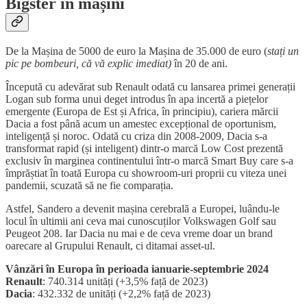
Bigster în mașini
De la Mașina de 5000 de euro la Mașina de 35.000 de euro (
stați un
pic pe bombeuri, că vă explic imediat)
în 20 de ani.
Începută cu adevărat sub Renault odată cu lansarea primei generații
Logan sub forma unui deget introdus în apa incertă a piețelor
emergente (Europa de Est și Africa, în principiu), cariera mărcii
Dacia a fost până acum un amestec excepțional de oportunism,
inteligență și noroc. Odată cu criza din 2008-2009, Dacia s-a
transformat rapid (și inteligent) dintr-o marcă Low Cost prezentă
exclusiv în marginea continentului într-o marcă Smart Buy care s-a
împrăștiat în toată Europa cu showroom-uri proprii cu viteza unei
pandemii, scuzată să ne fie comparația.
Astfel, Sandero a devenit mașina cerebrală a Europei, luându-le
locul în ultimii ani ceva mai cunoscuților Volkswagen Golf sau
Peugeot 208. Iar Dacia nu mai e de ceva vreme doar un brand
oarecare al Grupului Renault, ci ditamai asset-ul.
Vânzări în Europa în perioada ianuarie-septembrie 2024
Renault
: 740.314 unități (+3,5% față de 2023)
Dacia
: 432.332 de unități (+2,2% față de 2023)