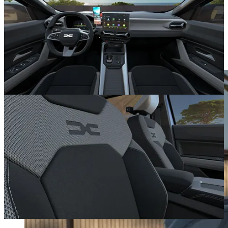
(+300 de euro), pachetul de asistență la parcare (+500 de euro) toate
accesoriile de agățare a lucrurilor prin interior și cârlig de tractare
retractabil (500 de euro), ajungi la un maxim de 34.384 de euro.
Partea bună e că albastrul ăla
de Passat
e plictisitor. Mergi cu
încredere pe Terracota Brun. Vei avea o mașină care arată mai bine
și care e mai ieftină cu 200 de euro. Bani de benzină. Cu plăcere.