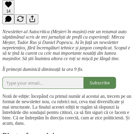
14
Newsletter-ul Autocritica (Meșteri în mașini) este un rezumat auto
săptămânal scris de trei jurnaliști de profil cu experiență: Mircea
Meșter, Tudor Rus și Daniel Popescu. Ai în față un newsletter
nepretențios, fără încrengături tehnice și jargon complicat. Scopul e
să te țină la curent cu cele mai importante noutăți din lumea
mașinilor. Să știi înaintea altora ce roți se mișcă pe lângă tine.
Îl primești duminică dimineață la ora 9 fix.
Subscribe
Notă de ediție: începând cu primul număr al acestui an, trecem pe un
format de newsletter nou, cu rubrici noi, ceva mai diversificate și
mai structurate. La finalul acestei ediții te rugăm să răspunzi la
întrebările din sondajul pentru cititori, ca să fim siguri că ce facem e
bine. Că ne îndreptăm în direcția corectă, cum ar zice politicienii. Și
acum, dans.