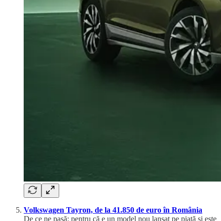
Volkswagen Tayron, de la 41.850 de euro în România
De ce ne pasă: pentru că e un model nou lansat pe piață și este