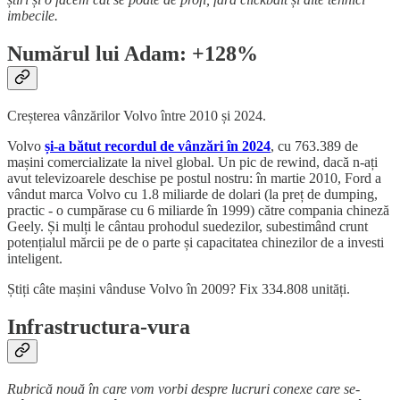
imbecile.
Numărul lui Adam: +128%
Creșterea vânzărilor Volvo între 2010 și 2024.
Volvo
și-a bătut recordul de vânzări în 2024
, cu 763.389 de
mașini comercializate la nivel global. Un pic de rewind, dacă n-ați
avut televizoarele deschise pe postul nostru: în martie 2010, Ford a
vândut marca Volvo cu 1.8 miliarde de dolari (la preț de dumping,
practic - o cumpărase cu 6 miliarde în 1999) către compania chineză
Geely. Și mulți le cântau prohodul suedezilor, subestimând crunt
potențialul mărcii pe de o parte și capacitatea chinezilor de a investi
inteligent.
Știți câte mașini vânduse Volvo în 2009? Fix 334.808 unități.
Infrastructura-vura
Rubrică nouă în care vom vorbi despre lucruri conexe care se-