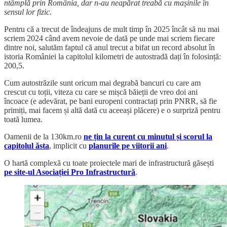
ntâmplă prin România, dar n-au neapărat treabă cu mașinile în
sensul lor fizic.
Pentru că a trecut de îndeajuns de mult timp în 2025 încât să nu mai
scriem 2024 când avem nevoie de dată pe unde mai scriem fiecare
dintre noi, salutăm faptul că anul trecut a bifat un record absolut în
istoria României la capitolul kilometri de autostradă dați în folosință:
200,5.
Cum autostrăzile sunt oricum mai degrabă bancuri cu care am
crescut cu toții, viteza cu care se mișcă băieții de vreo doi ani
încoace (e adevărat, pe bani europeni contractați prin PNRR, să fie
primiți, mai facem și altă dată cu aceeași plăcere) e o surpriză pentru
toată lumea.
Oamenii de la 130km.ro
ne țin la curent cu minutul și scorul la
capitolul ăsta
, implicit cu
planurile pe viitorii ani
.
O hartă complexă cu toate proiectele mari de infrastructură găsești
pe site-ul Asociației Pro Infrastructură
.