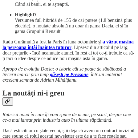
Când ai banii, ei te așteaptă.
Highlight?
Versiunea full-hibridă de 155 de cai-putere (1.8 benzină plus
electric), o noutate absolută nu doar în gama Dacia, ci și în
gama Grupului Renault.
Radu Gurămultă a fost la Paris în luna octombrie și
a văzut mașina
la persoana întâi înaintea tuturor
. Lipsesc din articolul pe larg
doar prețurile - încă neanuțate atunci, în rest ai tot ce-ți trebuie ca să-
ți faci o idee despre ce aduce nou mașina asta în gamă.
Apropo de evoluția Dacia: o istorie cât se poate de sănătoasă a
trecerii mărcii prin timp
găsești pe Pressone
, într-un material
excelent semnat de Adrian Mihălțianu.
La noutăți ni-i greu
Rubrică nouă în care îți vom spune de acum, pe scurt, despre cine
ce-a mai lansat prin industria auto în ultima săptămână.
Dacă ești cititor cu ștate vechi, știi deja că avem un contract invizibil
care spune că rolul acestui newsletter este de a te face regele sau